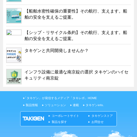
韓国
【船舶水密性確保の重要性】その航行、支えます。船
舶の安全を支えるご提案。
上海
タイ
【シップ・リサイクル条約】その航行、支えます。船
台湾
舶の安全を支えるご提案。
採用情報
タキゲンと共同開発しませんか？
インタビュー
入社１年目アンケート
インフラ設備に最適な南京錠の選択 タキゲンのハイセ
入社式・創立記念式典
キュリティ南京錠
新年賀詞交歓会
メディア情報
「タキゲン」が発信するメディア「タキレポ」HOME
製品情報
ソリューション
連載
タキゲンinfo.
コーポレートサイト
タキゲンストア
製品を探す
お問合せ