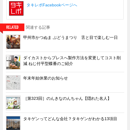
サーバーラック・エンクロジャー
タキレポFacebookページへ
特装車・バス・トラック関連
フリーザー・フードマシナリー関連
関連する記事
自動販売機・自動改札機関連
甲州市かつぬま ぶどうまつり 舌と目で楽しむ一日
鉄道車両・駅舎関連
連載
CATEGORY
ダイカストからプレスへ製作方法を変更してコスト削
営業、丸ごとフカボリ
減 ねじ付平型蝶番のご紹介
新製品開発最前線
年末年始休業のお知らせ
Before After
隠れた名品
［第323回］のんきなのんちゃん【隠れた名人】
旬の野菜とタキゲン製品
PICK UP NEWS
ポンチ絵の基礎と描き方
タキゲンってどんな会社？タキゲンがわかる13項目
図面の見方・書き方