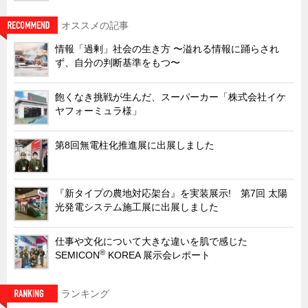
キャビネット工業会規格「CA300」集中講義
オススメの記事
ズバッとお悩み解決 テクニカル Q and A
情報「過剰」社会の生き方 〜溢れる情報に踊らされ
瀧源点回帰
ず、自分の判断基準をもつ〜
光る技術！未来へのモノづくり
飽くなき挑戦が生んだ、スーパーカー「株式会社イケ
ちょっとユニークなお客様
ヤフォーミュラ様」
ビジサスニュース
第8回無電柱化推進展に出展しました
ECOLOGY NEWS SCRAMBLE
わが街わが支店
『新タイプの農地対応架台』を実装展示! 第7回 太陽
支店所在地（歴史探訪）
光発電システム施工展に出展しました
ニッポン再発見
仕事や文化について大きな違いを肌で感じた
あれこれWATCH
®
SEMICON
KOREA 展示会レポート
こんなとき、どう言うの?
４コマ漫画 のんきなのんちゃん
ランキング