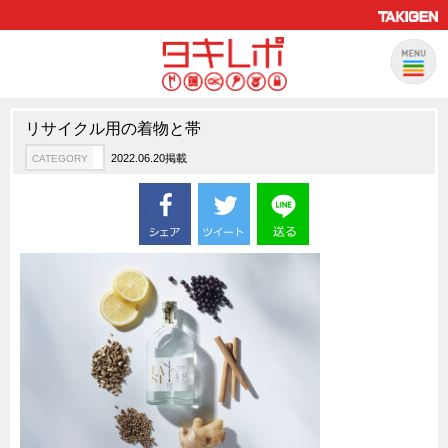
リサイクル用の着物と帯
製品情報
CATEGORY
2022.06.20掲載
CATEGORY
新製品ロケットニュース
ピックアップ製品
製品開発秘話
How to 動画
ハイセキュリティ錠前TAKシリーズ
staffシリーズ
モニターアーム
CFRP（炭素繊維強化プラスチック）
ソリューション
CATEGORY