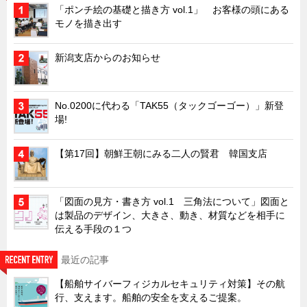
タキゲンinfo.
CATEGORY
「ポンチ絵の基礎と描き方 vol.1」 お客様の頭にある
モノを描き出す
お知らせ
展示会情報／出展告知
新潟支店からのお知らせ
展示会情報／報告レポート
工場見学
No.0200に代わる「TAK55（タックゴーゴー）」新登
場!
海外出張
社外セミナー
【第17回】朝鮮王朝にみる二人の賢君 韓国支店
タキゲンの歴史
110周年企画
「図面の見方・書き方 vol.1 三角法について」図面と
タキゲン売上ランキング
は製品のデザイン、大きさ、動き、材質などを相手に
伝える手段の１つ
展示トラック
タキスポ
最近の記事
タキ旅レポ
【船舶サイバーフィジカルセキュリティ対策】その航
行、支えます。船舶の安全を支えるご提案。
タキネタ