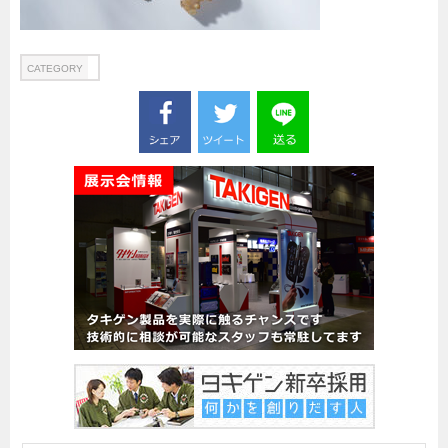
船舶・港湾設備
試作・特注品の事例集
CATEGORY
SDGs配慮・脱炭素
省力化製品
配電盤・分電盤・キュービクル
医療・福祉・介護関連
ロボット・自動化装置関連
二次電池関連
EV・PHEV充電器関連
再生可能エネルギー
農業関連
半導体製造装置関連
共同溝・無電柱化関連