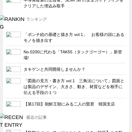
クリアした埋込み取手
キャビネット工業会規格「CA300」集中講義
ズバッとお悩み解決 テクニカル Q and A
ランキング
瀧源点回帰
「ポンチ絵の基礎と描き方 vol.1」 お客様の頭にある
光る技術！未来へのモノづくり
モノを描き出す
ちょっとユニークなお客様
No.0200に代わる「TAK55（タックゴーゴー）」新登
ビジサスニュース
場!
ECOLOGY NEWS SCRAMBLE
タキゲンと共同開発しませんか？
わが街わが支店
「図面の見方・書き方 vol.1 三角法について」図面と
支店所在地（歴史探訪）
は製品のデザイン、大きさ、動き、材質などを相手に
伝える手段の１つ
ニッポン再発見
【第17回】朝鮮王朝にみる二人の賢君 韓国支店
あれこれWATCH
こんなとき、どう言うの?
最近の記事
４コマ漫画 のんきなのんちゃん