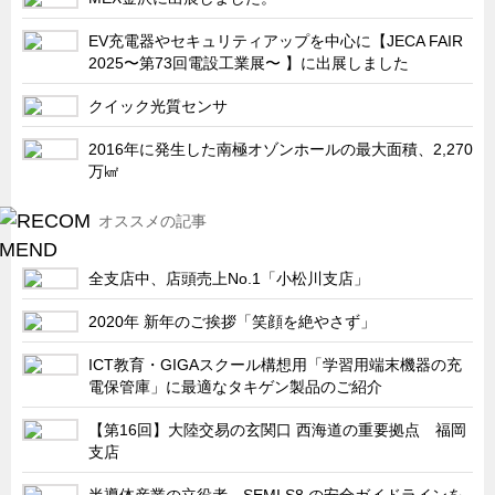
サーバーラック・エンクロジャー
EV充電器やセキュリティアップを中心に【JECA FAIR
特装車・バス・トラック関連
2025〜第73回電設工業展〜 】に出展しました
フリーザー・フードマシナリー関連
クイック光質センサ
自動販売機・自動改札機関連
2016年に発生した南極オゾンホールの最大面積、2,270
鉄道車両・駅舎関連
万㎢
連載
CATEGORY
オススメの記事
営業、丸ごとフカボリ
新製品開発最前線
全支店中、店頭売上No.1「小松川支店」
Before After
2020年 新年のご挨拶「笑顔を絶やさず」
隠れた名品
ICT教育・GIGAスクール構想用「学習用端末機器の充
旬の野菜とタキゲン製品
電保管庫」に最適なタキゲン製品のご紹介
PICK UP NEWS
【第16回】大陸交易の玄関口 西海道の重要拠点 福岡
ポンチ絵の基礎と描き方
支店
図面の見方・書き方
半導体産業の立役者、SEMI S8 の安全ガイドラインを