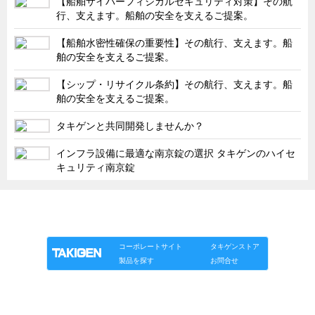
【船舶サイバーフィジカルセキュリティ対策】その航
タキゲンinfo.
CATEGORY
行、支えます。船舶の安全を支えるご提案。
お知らせ
【船舶水密性確保の重要性】その航行、支えます。船
展示会情報／出展告知
舶の安全を支えるご提案。
展示会情報／報告レポート
【シップ・リサイクル条約】その航行、支えます。船
舶の安全を支えるご提案。
工場見学
海外出張
タキゲンと共同開発しませんか？
社外セミナー
インフラ設備に最適な南京錠の選択 タキゲンのハイセ
キュリティ南京錠
タキゲンの歴史
110周年企画
「タキゲン」が発信するメディア「タキレポ」HOME
タキゲン売上ランキング
製品情報
ソリューション
連載
タキゲンinfo.
展示トラック
コーポレートサイト
タキゲンストア
タキスポ
製品を探す
お問合せ
タキ旅レポ
タキネタ