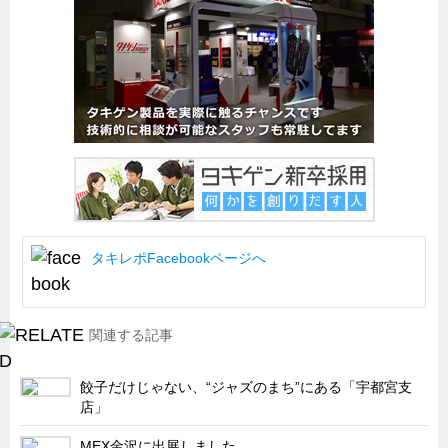
船舶・港湾設備
試作・特注品の事例集
SDGs配慮・脱炭素
省力化製品
配電盤・分電盤・キュービクル
医療・福祉・介護関連
ロボット・自動化装置関連
タキレポFacebookページへ
二次電池関連
EV・PHEV充電器関連
再生可能エネルギー
関連する記事
農業関連
餃子だけじゃない、“ジャズのまち”にある「宇都宮支
半導体製造装置関連
店」
共同溝・無電柱化関連
MEX金沢に出展しました。