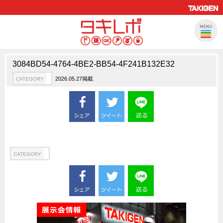
3084BD54-4764-4BE2-BB54-4F241B132E32
製品情報
CATEGORY
2026.05.27掲載
CATEGORY
新製品ロケットニュース
ピックアップ製品
製品開発秘話
How to 動画
ハイセキュリティ錠前TAKシリーズ
CATEGORY
staffシリーズ
モニターアーム
CFRP（炭素繊維強化プラスチック）
ソリューション
CATEGORY