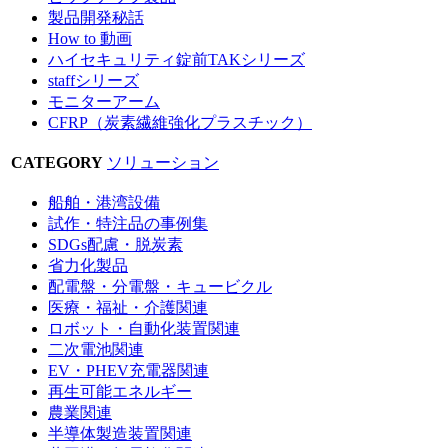
製品開発秘話
How to 動画
ハイセキュリティ錠前TAKシリーズ
staffシリーズ
モニターアーム
CFRP（炭素繊維強化プラスチック）
CATEGORY
ソリューション
船舶・港湾設備
試作・特注品の事例集
SDGs配慮・脱炭素
省力化製品
配電盤・分電盤・キュービクル
医療・福祉・介護関連
ロボット・自動化装置関連
二次電池関連
EV・PHEV充電器関連
再生可能エネルギー
農業関連
半導体製造装置関連