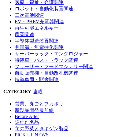
医療・福祉・介護関連
ロボット・自動化装置関連
二次電池関連
EV・PHEV充電器関連
再生可能エネルギー
農業関連
半導体製造装置関連
共同溝・無電柱化関連
サーバーラック・エンクロジャー
特装車・バス・トラック関連
フリーザー・フードマシナリー関連
自動販売機・自動改札機関連
鉄道車両・駅舎関連
CATEGORY
連載
営業、丸ごとフカボリ
新製品開発最前線
Before After
隠れた名品
旬の野菜とタキゲン製品
PICK UP NEWS