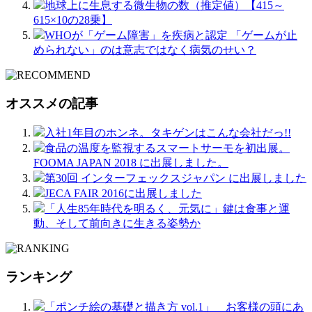
地球上に生息する微生物の数（推定値）【415～
615×10の28乗】
WHOが「ゲーム障害」を疾病と認定 「ゲームが止
められない」のは意志ではなく病気のせい？
オススメの記事
入社1年目のホンネ。タキゲンはこんな会社だっ!!
食品の温度を監視するスマートサーモを初出展。
FOOMA JAPAN 2018 に出展しました。
第30回 インターフェックスジャパン に出展しました
JECA FAIR 2016に出展しました
「人生85年時代を明るく、元気に」鍵は食事と運
動、そして前向きに生きる姿勢か
ランキング
「ポンチ絵の基礎と描き方 vol.1」 お客様の頭にあ