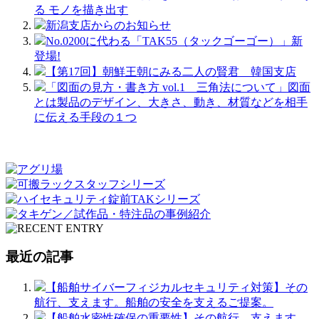
る モノを描き出す
新潟支店からのお知らせ
No.0200に代わる「TAK55（タックゴーゴー）」新
登場!
【第17回】朝鮮王朝にみる二人の賢君 韓国支店
「図面の見方・書き方 vol.1 三角法について」図面
とは製品のデザイン、大きさ、動き、材質などを相手
に伝える手段の１つ
最近の記事
【船舶サイバーフィジカルセキュリティ対策】その
航行、支えます。船舶の安全を支えるご提案。
【船舶水密性確保の重要性】その航行、支えます。