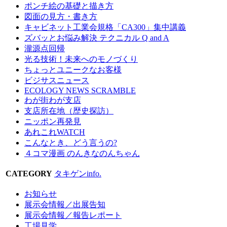
ポンチ絵の基礎と描き方
図面の見方・書き方
キャビネット工業会規格「CA300」集中講義
ズバッとお悩み解決 テクニカル Q and A
瀧源点回帰
光る技術！未来へのモノづくり
ちょっとユニークなお客様
ビジサスニュース
ECOLOGY NEWS SCRAMBLE
わが街わが支店
支店所在地（歴史探訪）
ニッポン再発見
あれこれWATCH
こんなとき、どう言うの?
４コマ漫画 のんきなのんちゃん
CATEGORY
タキゲンinfo.
お知らせ
展示会情報／出展告知
展示会情報／報告レポート
工場見学