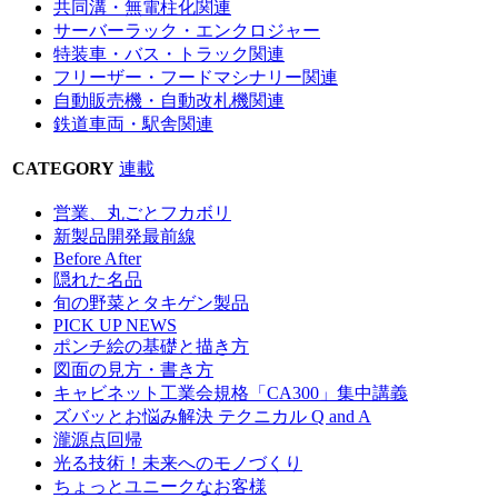
共同溝・無電柱化関連
サーバーラック・エンクロジャー
特装車・バス・トラック関連
フリーザー・フードマシナリー関連
自動販売機・自動改札機関連
鉄道車両・駅舎関連
CATEGORY
連載
営業、丸ごとフカボリ
新製品開発最前線
Before After
隠れた名品
旬の野菜とタキゲン製品
PICK UP NEWS
ポンチ絵の基礎と描き方
図面の見方・書き方
キャビネット工業会規格「CA300」集中講義
ズバッとお悩み解決 テクニカル Q and A
瀧源点回帰
光る技術！未来へのモノづくり
ちょっとユニークなお客様