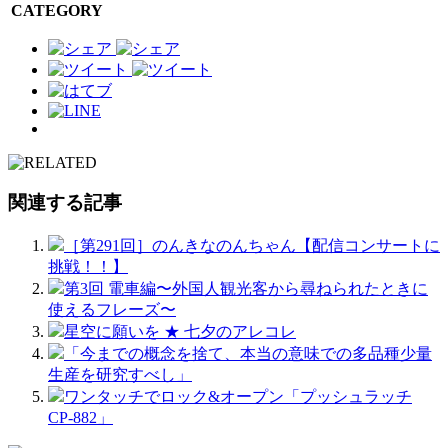
CATEGORY
関連する記事
［第291回］のんきなのんちゃん【配信コンサートに
挑戦！！】
第3回 電車編〜外国人観光客から尋ねられたときに
使えるフレーズ〜
星空に願いを ★ 七夕のアレコレ
「今までの概念を捨て、本当の意味での多品種少量
生産を研究すべし」
ワンタッチでロック&オープン「プッシュラッチ
CP-882」