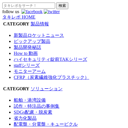
follow us
タキレポ HOME
CATEGORY
製品情報
新製品ロケットニュース
ピックアップ製品
製品開発秘話
How to 動画
ハイセキュリティ錠前TAKシリーズ
staffシリーズ
モニターアーム
CFRP（炭素繊維強化プラスチック）
CATEGORY
ソリューション
船舶・港湾設備
試作・特注品の事例集
SDGs配慮・脱炭素
省力化製品
配電盤・分電盤・キュービクル