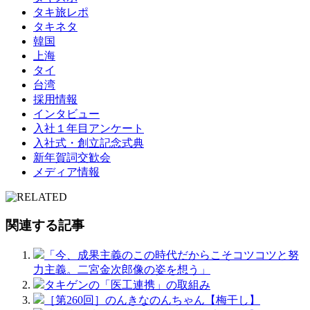
タキ旅レポ
タキネタ
韓国
上海
タイ
台湾
採用情報
インタビュー
入社１年目アンケート
入社式・創立記念式典
新年賀詞交歓会
メディア情報
関連する記事
「今、成果主義のこの時代だからこそコツコツと努
力主義。二宮金次郎像の姿を想う」
タキゲンの「医工連携」の取組み
［第260回］のんきなのんちゃん【梅干し】