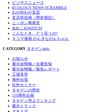
ビジサスニュース
ECOLOGY NEWS SCRAMBLE
わが街わが支店
支店所在地（歴史探訪）
ニッポン再発見
あれこれWATCH
こんなとき、どう言うの?
４コマ漫画 のんきなのんちゃん
CATEGORY
タキゲンinfo.
お知らせ
展示会情報／出展告知
展示会情報／報告レポート
工場見学
海外出張
社外セミナー
タキゲンの歴史
110周年企画
タキゲン売上ランキング
展示トラック
タキスポ