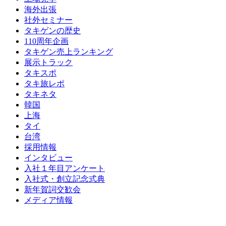
海外出張
社外セミナー
タキゲンの歴史
110周年企画
タキゲン売上ランキング
展示トラック
タキスポ
タキ旅レポ
タキネタ
韓国
上海
タイ
台湾
採用情報
インタビュー
入社１年目アンケート
入社式・創立記念式典
新年賀詞交歓会
メディア情報