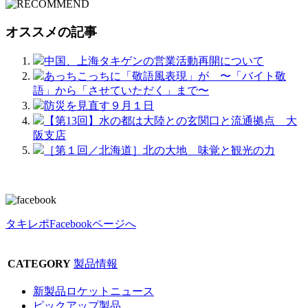
オススメの記事
中国、上海タキゲンの営業活動再開について
あっちこっちに「敬語風表現」が 〜「バイト敬
語」から「させていただく」まで〜
防災を見直す９月１日
【第13回】水の都は大陸との玄関口と流通拠点 大
阪支店
［第１回／北海道］北の大地 味覚と観光の力
タキレポFacebookページへ
CATEGORY
製品情報
新製品ロケットニュース
ピックアップ製品