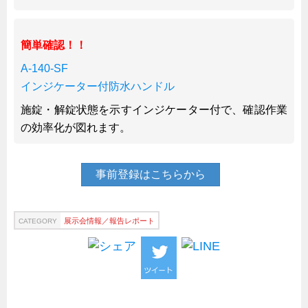
上海
タイ
簡単確認！！
台湾
A-140-SF
採用情報
インジケーター付防水ハンドル
インタビュー
施錠・解錠状態を示すインジケーター付で、確認作業
の効率化が図れます。
入社１年目アンケート
入社式・創立記念式典
事前登録はこちらから
新年賀詞交歓会
メディア情報
展示会情報／報告レポート
CATEGORY