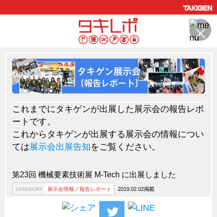
製品情報
CATEGORY
新製品ロケットニュース
ピックアップ製品
これまでにタキゲンが出展した展示会の報告レポ
製品開発秘話
ートです。
How to 動画
これからタキゲンが出展する展示会の情報につい
ては
展示会出展告知
をご覧ください。
ハイセキュリティ錠前TAKシリーズ
staffシリーズ
第23回 機械要素技術展 M-Tech に出展しました
モニターアーム
展示会情報／報告レポート
2019.02.02掲載
CATEGORY
CFRP（炭素繊維強化プラスチック）
ソリューション
CATEGORY