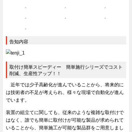
ズバッとお悩み解決 テクニカル Q and A
瀧源点回帰
光る技術！未来へのモノづくり
ちょっとユニークなお客様
告知内容
ビジサスニュース
ECOLOGY NEWS SCRAMBLE
わが街わが支店
取付け簡単スピーディー 簡単施行シリーズでコスト
削減、生産性アップ！！
支店所在地（歴史探訪）
近年では少子高齢化が進んでいることから、将来的に
ニッポン再発見
は技術者の不足が考えられ、様々な現場で自動化が進ん
あれこれWATCH
でいます。
こんなとき、どう言うの?
装置の組立てに関しても、従来のような複雑な取付けで
４コマ漫画 のんきなのんちゃん
はなく、誰でも簡単に取付けが可能な製品が求められて
タキゲンinfo.
CATEGORY
いることから、簡単施工が可能な製品群をご用意しまし