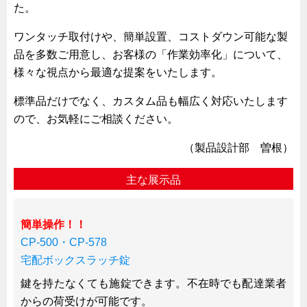
お知らせ
た。
展示会情報／出展告知
ワンタッチ取付けや、簡単設置、コストダウン可能な製
展示会情報／報告レポート
品を多数ご用意し、お客様の「作業効率化」について、
様々な視点から最適な提案をいたします。
工場見学
海外出張
標準品だけでなく、カスタム品も幅広く対応いたします
ので、お気軽にご相談ください。
社外セミナー
タキゲンの歴史
（製品設計部 曽根）
110周年企画
主な展示品
タキゲン売上ランキング
展示トラック
簡単操作！！
タキスポ
CP-500・CP-578
タキ旅レポ
宅配ボックスラッチ錠
タキネタ
鍵を持たなくても施錠できます。不在時でも配達業者
韓国
からの荷受けが可能です。