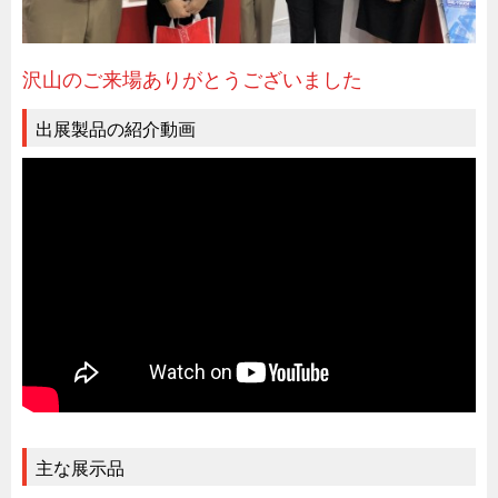
特装車・バス・トラック関連
フリーザー・フードマシナリー関連
沢山のご来場ありがとうございました
自動販売機・自動改札機関連
鉄道車両・駅舎関連
出展製品の紹介動画
連載
CATEGORY
営業、丸ごとフカボリ
新製品開発最前線
Before After
隠れた名品
旬の野菜とタキゲン製品
PICK UP NEWS
ポンチ絵の基礎と描き方
図面の見方・書き方
主な展示品
キャビネット工業会規格「CA300」集中講義