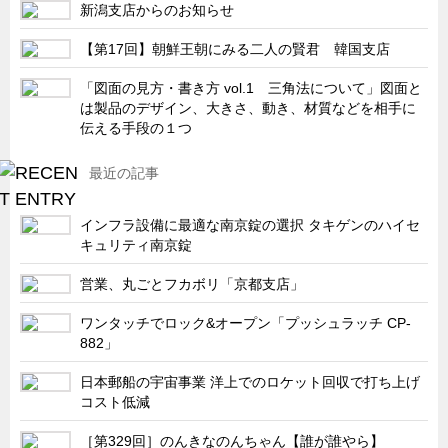
新潟支店からのお知らせ
【第17回】朝鮮王朝にみる二人の賢君 韓国支店
「図面の見方・書き方 vol.1 三角法について」図面と
は製品のデザイン、大きさ、動き、材質などを相手に
伝える手段の１つ
最近の記事
インフラ設備に最適な南京錠の選択 タキゲンのハイセ
キュリティ南京錠
営業、丸ごとフカボリ「京都支店」
ワンタッチでロック&オープン「プッシュラッチ CP-
882」
日本郵船の宇宙事業 洋上でのロケット回収で打ち上げ
コスト低減
［第329回］のんきなのんちゃん【誰が誰やら】