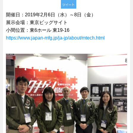
試作・特注品の事例集
開催日：2019年2月6日（水）～8日（金）
SDGs配慮・脱炭素
展示会場：東京ビッグサイト
省力化製品
小間位置：東6ホール 東19-16
配電盤・分電盤・キュービクル
https://www.japan-mfg.jp/ja-jp/about/mtech.html
医療・福祉・介護関連
ロボット・自動化装置関連
二次電池関連
EV・PHEV充電器関連
再生可能エネルギー
農業関連
半導体製造装置関連
共同溝・無電柱化関連
サーバーラック・エンクロジャー