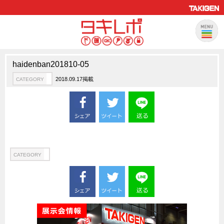
haidenban201810-05
製品情報
CATEGORY
2018.09.17掲載
CATEGORY
新製品ロケットニュース
ピックアップ製品
製品開発秘話
How to 動画
ハイセキュリティ錠前TAKシリーズ
CATEGORY
staffシリーズ
モニターアーム
CFRP（炭素繊維強化プラスチック）
ソリューション
CATEGORY