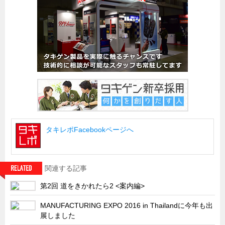
船舶・港湾設備
試作・特注品の事例集
SDGs配慮・脱炭素
省力化製品
配電盤・分電盤・キュービクル
医療・福祉・介護関連
ロボット・自動化装置関連
タキレポFacebookページへ
二次電池関連
EV・PHEV充電器関連
再生可能エネルギー
関連する記事
農業関連
第2回 道をきかれたら2 <案内編>
半導体製造装置関連
MANUFACTURING EXPO 2016 in Thailandに今年も出
共同溝・無電柱化関連
展しました