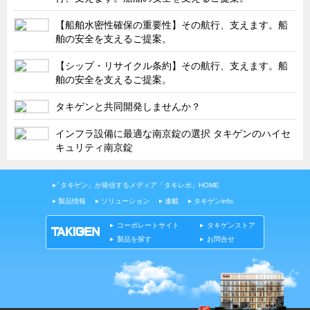
タキゲンinfo.
CATEGORY
【船舶水密性確保の重要性】その航行、支えます。船
お知らせ
舶の安全を支えるご提案。
展示会情報／出展告知
【シップ・リサイクル条約】その航行、支えます。船
展示会情報／報告レポート
舶の安全を支えるご提案。
工場見学
タキゲンと共同開発しませんか？
海外出張
インフラ設備に最適な南京錠の選択 タキゲンのハイセ
社外セミナー
キュリティ南京錠
タキゲンの歴史
「タキゲン」が発信するメディア「タキレポ」HOME
110周年企画
製品情報
ソリューション
連載
タキゲンinfo.
タキゲン売上ランキング
コーポレートサイト
タキゲンストア
展示トラック
製品を探す
お問合せ
タキスポ
タキ旅レポ
タキネタ