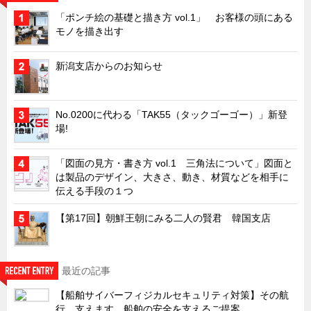
「ポンチ絵の基礎と描き方 vol.1」 お客様の頭にある
キャビネット工業会規格「CA300」集中講義
モノを描き出す
ズバッとお悩み解決 テクニカル Q and A
瀧源点回帰
新潟支店からのお知らせ
光る技術！未来へのモノづくり
ちょっとユニークなお客様
No.0200に代わる「TAK55（タックゴーゴー）」新登
場!
ビジサスニュース
ECOLOGY NEWS SCRAMBLE
「図面の見方・書き方 vol.1 三角法について」図面と
は製品のデザイン、大きさ、動き、材質などを相手に
わが街わが支店
伝える手段の１つ
支店所在地（歴史探訪）
【第17回】朝鮮王朝にみる二人の賢君 韓国支店
ニッポン再発見
あれこれWATCH
こんなとき、どう言うの?
最近の記事
４コマ漫画 のんきなのんちゃん
【船舶サイバーフィジカルセキュリティ対策】その航
行、支えます。船舶の安全を支えるご提案。