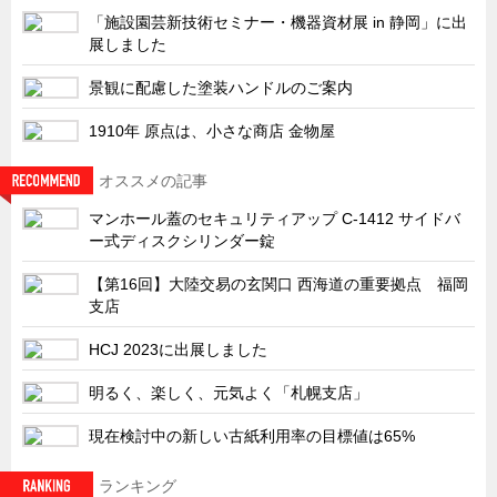
サーバーラック・エンクロジャー
「施設園芸新技術セミナー・機器資材展 in 静岡」に出
展しました
特装車・バス・トラック関連
フリーザー・フードマシナリー関連
景観に配慮した塗装ハンドルのご案内
自動販売機・自動改札機関連
1910年 原点は、小さな商店 金物屋
鉄道車両・駅舎関連
オススメの記事
連載
CATEGORY
マンホール蓋のセキュリティアップ C-1412 サイドバ
営業、丸ごとフカボリ
ー式ディスクシリンダー錠
新製品開発最前線
【第16回】大陸交易の玄関口 西海道の重要拠点 福岡
Before After
支店
隠れた名品
HCJ 2023に出展しました
旬の野菜とタキゲン製品
明るく、楽しく、元気よく「札幌支店」
PICK UP NEWS
現在検討中の新しい古紙利用率の目標値は65%
ポンチ絵の基礎と描き方
ランキング
図面の見方・書き方