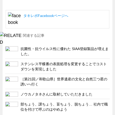
船舶・港湾設備
試作・特注品の事例集
タキレポFacebookページへ
SDGs配慮・脱炭素
省力化製品
関連する記事
配電盤・分電盤・キュービクル
抗菌性・抗ウイルス性に優れた SIAA登録製品が増えま
医療・福祉・介護関連
した。
ロボット・自動化装置関連
ステンレス平蝶番の表面処理を変更することでコスト
二次電池関連
ダウンを実現しました
EV・PHEV充電器関連
［第21回／和歌山県］世界遺産の文化と自然三つ星の
再生可能エネルギー
誘いへ行く
農業関連
ノウカノタネさんに取材していただきました
半導体製造装置関連
部ちょう、課ちょう、盲ちょう、脱ちょう… 社内で職
共同溝・無電柱化関連
位を付けて呼ぶのはやめよう