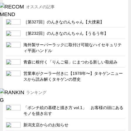
サーバーラック・エンクロジャー
オススメの記事
特装車・バス・トラック関連
フリーザー・フードマシナリー関連
［第327回］のんきなのんちゃん【大捜索】
自動販売機・自動改札機関連
［第232回］のんきなのんちゃん【うるう年】
鉄道車両・駅舎関連
海外製サーバーラックに取付け可能なハイセキュリテ
ィ平面ハンドル
連載
CATEGORY
営業、丸ごとフカボリ
青森に根付く「りんご箱」にまつわる新しい取組み
新製品開発最前線
営業車がクーラー付きに【1978年〜】タキゲンニュー
スから読み解くタキゲンの歴史
Before After
隠れた名品
ランキング
旬の野菜とタキゲン製品
「ポンチ絵の基礎と描き方 vol.1」 お客様の頭にある
PICK UP NEWS
モノを描き出す
ポンチ絵の基礎と描き方
新潟支店からのお知らせ
図面の見方・書き方