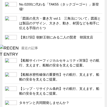
No.0200に代わる「TAK55（タックゴーゴー）」新登
キャビネット工業会規格「CA300」集中講義
場!
ズバッとお悩み解決 テクニカル Q and A
「図面の見方・書き方 vol.1 三角法について」図面と
瀧源点回帰
は製品のデザイン、大きさ、動き、材質などを相手に
伝える手段の１つ
光る技術！未来へのモノづくり
【第17回】朝鮮王朝にみる二人の賢君 韓国支店
ちょっとユニークなお客様
ビジサスニュース
最近の記事
ECOLOGY NEWS SCRAMBLE
【船舶サイバーフィジカルセキュリティ対策】その航
わが街わが支店
行、支えます。船舶の安全を支えるご提案。
支店所在地（歴史探訪）
【船舶水密性確保の重要性】その航行、支えます。船
ニッポン再発見
舶の安全を支えるご提案。
あれこれWATCH
【シップ・リサイクル条約】その航行、支えます。船
こんなとき、どう言うの?
舶の安全を支えるご提案。
４コマ漫画 のんきなのんちゃん
タキゲンと共同開発しませんか？