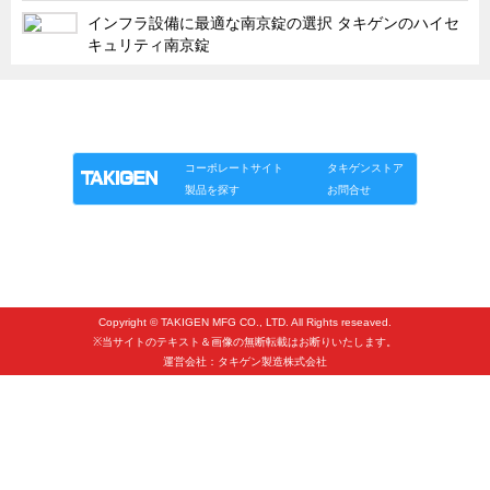
タキゲンinfo.
CATEGORY
インフラ設備に最適な南京錠の選択 タキゲンのハイセ
キュリティ南京錠
お知らせ
展示会情報／出展告知
「タキゲン」が発信するメディア「タキレポ」HOME
展示会情報／報告レポート
製品情報
ソリューション
連載
タキゲンinfo.
工場見学
コーポレートサイト
タキゲンストア
海外出張
製品を探す
お問合せ
社外セミナー
タキゲンの歴史
110周年企画
Copyright © TAKIGEN MFG CO., LTD. All Rights reseaved.
タキゲン売上ランキング
※当サイトのテキスト＆画像の無断転載はお断りいたします。
運営会社：タキゲン製造株式会社
展示トラック
タキスポ
タキ旅レポ
タキネタ