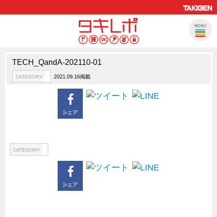
TECH_QandA-202110-01
製品情報
CATEGORY
2021.09.16掲載
CATEGORY
新製品ロケットニュース
ピックアップ製品
製品開発秘話
How to 動画
ハイセキュリティ錠前TAKシリーズ
CATEGORY
staffシリーズ
モニターアーム
CFRP（炭素繊維強化プラスチック）
ソリューション
CATEGORY