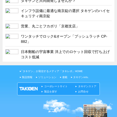
タキゲンと共同開発しませんか？
お知らせ
インフラ設備に最適な南京錠の選択 タキゲンのハイセ
展示会情報／出展告知
キュリティ南京錠
展示会情報／報告レポート
営業、丸ごとフカボリ「京都支店」
工場見学
ワンタッチでロック&オープン「プッシュラッチ CP-
海外出張
882」
社外セミナー
日本郵船の宇宙事業 洋上でのロケット回収で打ち上げ
タキゲンの歴史
コスト低減
110周年企画
タキゲン売上ランキング
「タキゲン」が発信するメディア「タキレポ」HOME
製品情報
ソリューション
連載
タキゲンinfo.
展示トラック
コーポレートサイト
タキゲンストア
タキスポ
製品を探す
お問合せ
タキ旅レポ
タキネタ
韓国