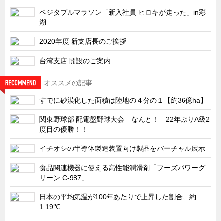
特装車・バス・トラック関連
ベジタブルマラソン「新入社員 ヒロキが走った」in彩
フリーザー・フードマシナリー関連
湖
自動販売機・自動改札機関連
2020年度 新支店長のご挨拶
鉄道車両・駅舎関連
台湾支店 開設のご案内
連載
CATEGORY
オススメの記事
営業、丸ごとフカボリ
すでに砂漠化した面積は陸地の４分の１【約36億ha】
新製品開発最前線
関東野球部 配電盤野球大会 なんと！ 22年ぶりA級2
Before After
度目の優勝！！
隠れた名品
イチオシの半導体製造装置向け製品をバーチャル展示
旬の野菜とタキゲン製品
食品関連機器に使える高性能潤滑剤「フーズパワーグ
PICK UP NEWS
リーン C-987」
ポンチ絵の基礎と描き方
日本の平均気温が100年あたりで上昇した割合、約
図面の見方・書き方
1.19℃
キャビネット工業会規格「CA300」集中講義