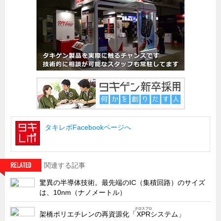
試作・特注品の事例集
SDGs配慮・脱炭素
省力化製品
配電盤・分電盤・キュービクル
医療・福祉・介護関連
ロボット・自動化装置関連
二次電池関連
EV・PHEV充電器関連
タキレポFacebookページへ
再生可能エネルギー
農業関連
関連する記事
半導体製造装置関連
驚異の半導体技術。最先端のIC（集積回路）のサイズ
共同溝・無電柱化関連
は、10nm（ナノメートル）
サーバーラック・エンクロジャー
クロスプロ
架橋ポリエチレンの再資源化「
XPR
システム」