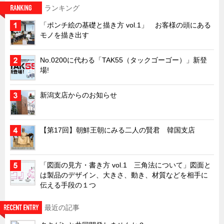
ランキング
ズバッとお悩み解決 テクニカル Q and A
「ポンチ絵の基礎と描き方 vol.1」 お客様の頭にある
瀧源点回帰
モノを描き出す
光る技術！未来へのモノづくり
No.0200に代わる「TAK55（タックゴーゴー）」新登
ちょっとユニークなお客様
場!
ビジサスニュース
ECOLOGY NEWS SCRAMBLE
新潟支店からのお知らせ
わが街わが支店
支店所在地（歴史探訪）
【第17回】朝鮮王朝にみる二人の賢君 韓国支店
ニッポン再発見
あれこれWATCH
「図面の見方・書き方 vol.1 三角法について」図面と
は製品のデザイン、大きさ、動き、材質などを相手に
こんなとき、どう言うの?
伝える手段の１つ
４コマ漫画 のんきなのんちゃん
最近の記事
タキゲンinfo.
CATEGORY