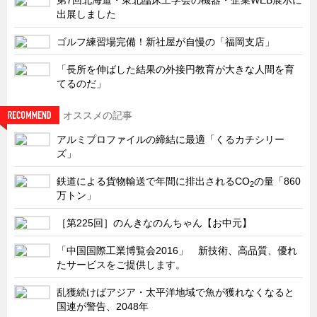
サーバーラック・エンクロジャー
出展しました
特装車・バス・トラック関連
ゴルフ練習場完備！新社屋が自慢の「福岡支店」
フリーザー・フードマシナリー関連
「長所を伸ばした結果の外接円教育が大きな人間を育
自動販売機・自動改札機関連
てるのだ」
鉄道車両・駅舎関連
オススメの記事
連載
CATEGORY
アルミプロファイルの締結に最適「くるカチシリー
営業、丸ごとフカボリ
ズ」
新製品開発最前線
鉄道による貨物輸送で年間に排出されるCO
の量「860
2
Before After
万トン」
隠れた名品
［第225回］のんきなのんちゃん【お中元】
旬の野菜とタキゲン製品
「中国国際工業博覧会2016」 新技術、高品質、優れ
PICK UP NEWS
たサービスをご提供します。
ポンチ絵の基礎と描き方
乱獲続けばアジア・太平洋地域で魚が獲れなくなると
国連が警告、2048年
図面の見方・書き方