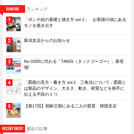
キャビネット工業会規格「CA300」集中講義
ランキング
ズバッとお悩み解決 テクニカル Q and A
「ポンチ絵の基礎と描き方 vol.1」 お客様の頭にある
モノを描き出す
瀧源点回帰
光る技術！未来へのモノづくり
新潟支店からのお知らせ
ちょっとユニークなお客様
ビジサスニュース
No.0200に代わる「TAK55（タックゴーゴー）」新登
ECOLOGY NEWS SCRAMBLE
場!
わが街わが支店
「図面の見方・書き方 vol.1 三角法について」図面と
支店所在地（歴史探訪）
は製品のデザイン、大きさ、動き、材質などを相手に
伝える手段の１つ
ニッポン再発見
【第17回】朝鮮王朝にみる二人の賢君 韓国支店
あれこれWATCH
こんなとき、どう言うの?
４コマ漫画 のんきなのんちゃん
最近の記事