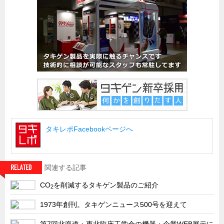
船舶・港湾設備
試作・特注品の事例集
SDGs配慮・脱炭素
省力化製品
配電盤・分電盤・キュービクル
医療・福祉・介護関連
ロボット・自動化装置関連
タキレポFacebookページへ
二次電池関連
EV・PHEV充電器関連
再生可能エネルギー
関連する記事
農業関連
CO
を削減するタキゲン製品のご紹介
2
半導体製造装置関連
1973年創刊。タキゲンニュース500号を迎えて
共同溝・無電柱化関連
第7回北海道・東北臨床工学会の機器・企業WEB展示に