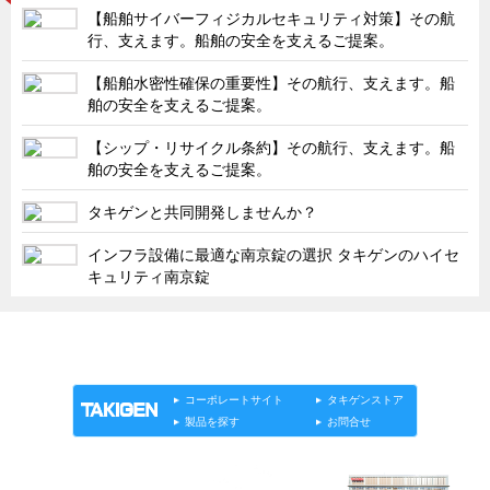
タキゲンinfo.
CATEGORY
【船舶サイバーフィジカルセキュリティ対策】その航
行、支えます。船舶の安全を支えるご提案。
お知らせ
展示会情報／出展告知
【船舶水密性確保の重要性】その航行、支えます。船
舶の安全を支えるご提案。
展示会情報／報告レポート
【シップ・リサイクル条約】その航行、支えます。船
工場見学
舶の安全を支えるご提案。
海外出張
タキゲンと共同開発しませんか？
社外セミナー
インフラ設備に最適な南京錠の選択 タキゲンのハイセ
タキゲンの歴史
キュリティ南京錠
110周年企画
タキゲン売上ランキング
「タキゲン」が発信するメディア「タキレポ」HOME
製品情報
ソリューション
連載
タキゲンinfo.
展示トラック
コーポレートサイト
タキゲンストア
タキスポ
製品を探す
お問合せ
タキ旅レポ
タキネタ