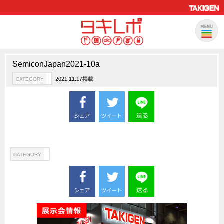
SemiconJapan2021-10a
製品情報
CATEGORY
2021.11.17掲載
CATEGORY
新製品ロケットニュース
ピックアップ製品
製品開発秘話
How to 動画
ハイセキュリティ錠前TAKシリーズ
CATEGORY
staffシリーズ
モニターアーム
CFRP（炭素繊維強化プラスチック）
ソリューション
CATEGORY