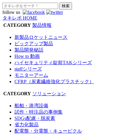
follow us
タキレポ HOME
CATEGORY
製品情報
新製品ロケットニュース
ピックアップ製品
製品開発秘話
How to 動画
ハイセキュリティ錠前TAKシリーズ
staffシリーズ
モニターアーム
CFRP（炭素繊維強化プラスチック）
CATEGORY
ソリューション
船舶・港湾設備
試作・特注品の事例集
SDGs配慮・脱炭素
省力化製品
配電盤・分電盤・キュービクル