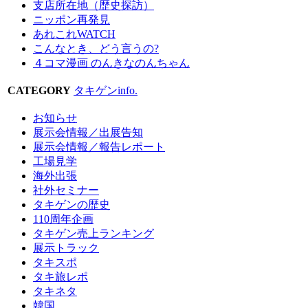
支店所在地（歴史探訪）
ニッポン再発見
あれこれWATCH
こんなとき、どう言うの?
４コマ漫画 のんきなのんちゃん
CATEGORY
タキゲンinfo.
お知らせ
展示会情報／出展告知
展示会情報／報告レポート
工場見学
海外出張
社外セミナー
タキゲンの歴史
110周年企画
タキゲン売上ランキング
展示トラック
タキスポ
タキ旅レポ
タキネタ
韓国