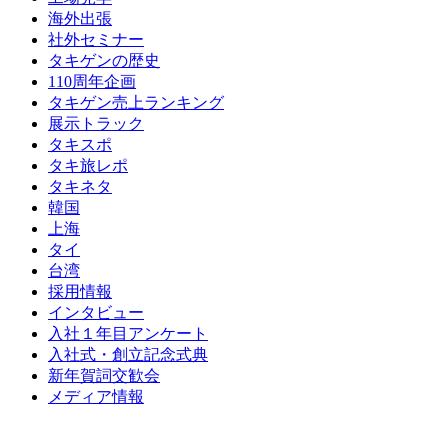
海外出張
社外セミナー
タキゲンの歴史
110周年企画
タキゲン売上ランキング
展示トラック
タキスポ
タキ旅レポ
タキネタ
韓国
上海
タイ
台湾
採用情報
インタビュー
入社１年目アンケート
入社式・創立記念式典
新年賀詞交歓会
メディア情報