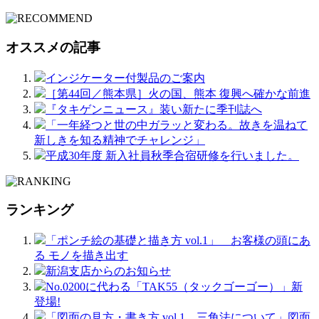
オススメの記事
インジケーター付製品のご案内
［第44回／熊本県］火の国、熊本 復興へ確かな前進
『タキゲンニュース』装い新たに季刊誌へ
「一年経つと世の中ガラッと変わる。故きを温ねて
新しきを知る精神でチャレンジ」
平成30年度 新入社員秋季合宿研修を行いました。
ランキング
「ポンチ絵の基礎と描き方 vol.1」 お客様の頭にあ
る モノを描き出す
新潟支店からのお知らせ
No.0200に代わる「TAK55（タックゴーゴー）」新
登場!
「図面の見方・書き方 vol.1 三角法について」図面