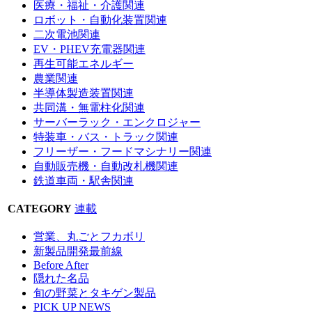
医療・福祉・介護関連
ロボット・自動化装置関連
二次電池関連
EV・PHEV充電器関連
再生可能エネルギー
農業関連
半導体製造装置関連
共同溝・無電柱化関連
サーバーラック・エンクロジャー
特装車・バス・トラック関連
フリーザー・フードマシナリー関連
自動販売機・自動改札機関連
鉄道車両・駅舎関連
CATEGORY
連載
営業、丸ごとフカボリ
新製品開発最前線
Before After
隠れた名品
旬の野菜とタキゲン製品
PICK UP NEWS