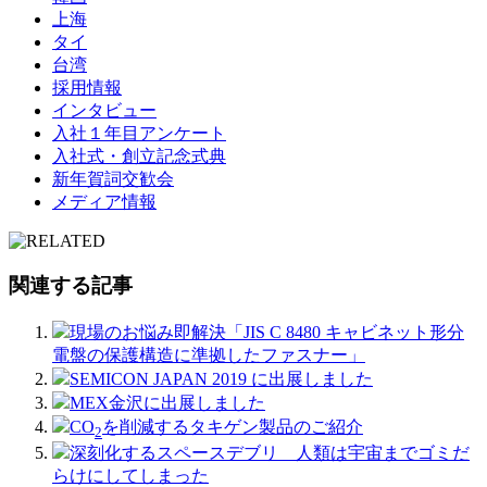
上海
タイ
台湾
採用情報
インタビュー
入社１年目アンケート
入社式・創立記念式典
新年賀詞交歓会
メディア情報
関連する記事
現場のお悩み即解決「JIS C 8480 キャビネット形分
電盤の保護構造に準拠したファスナー」
SEMICON JAPAN 2019 に出展しました
MEX金沢に出展しました
CO
を削減するタキゲン製品のご紹介
2
深刻化するスペースデブリ 人類は宇宙までゴミだ
らけにしてしまった