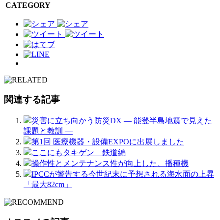
CATEGORY
関連する記事
災害に立ち向かう防災DX ― 能登半島地震で見えた
課題と教訓 ―
第1回 医療機器・設備EXPOに出展しました
ここにもタキゲン 鉄道編
操作性とメンテナンス性が向上した、播種機
IPCCが警告する今世紀末に予想される海水面の上昇
「最大82cm」