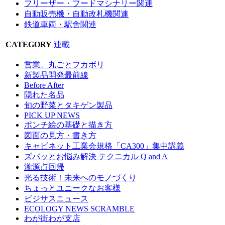
フリーザー・フードマシナリー関連
自動販売機・自動改札機関連
鉄道車両・駅舎関連
CATEGORY
連載
営業、丸ごとフカボリ
新製品開発最前線
Before After
隠れた名品
旬の野菜とタキゲン製品
PICK UP NEWS
ポンチ絵の基礎と描き方
図面の見方・書き方
キャビネット工業会規格「CA300」集中講義
ズバッとお悩み解決 テクニカル Q and A
瀧源点回帰
光る技術！未来へのモノづくり
ちょっとユニークなお客様
ビジサスニュース
ECOLOGY NEWS SCRAMBLE
わが街わが支店