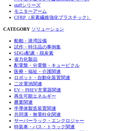
staffシリーズ
モニターアーム
CFRP（炭素繊維強化プラスチック）
CATEGORY
ソリューション
船舶・港湾設備
試作・特注品の事例集
SDGs配慮・脱炭素
省力化製品
配電盤・分電盤・キュービクル
医療・福祉・介護関連
ロボット・自動化装置関連
二次電池関連
EV・PHEV充電器関連
再生可能エネルギー
農業関連
半導体製造装置関連
共同溝・無電柱化関連
サーバーラック・エンクロジャー
特装車・バス・トラック関連