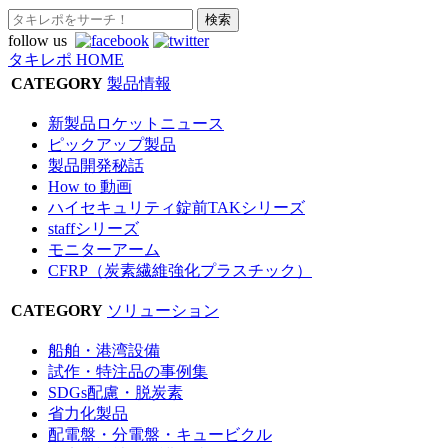
follow us
タキレポ HOME
CATEGORY
製品情報
新製品ロケットニュース
ピックアップ製品
製品開発秘話
How to 動画
ハイセキュリティ錠前TAKシリーズ
staffシリーズ
モニターアーム
CFRP（炭素繊維強化プラスチック）
CATEGORY
ソリューション
船舶・港湾設備
試作・特注品の事例集
SDGs配慮・脱炭素
省力化製品
配電盤・分電盤・キュービクル