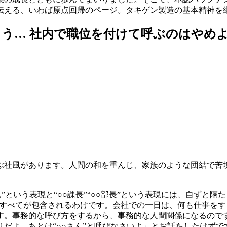
伝える、いわば原点回帰のページ。タキゲン製造の基本精神を
う… 社内で職位を付けて呼ぶのはやめ
ぶ社風があります。人間の和を重んじ、家族のような団結で苦
”という表現と“○○課長”“○○部長”という表現には、自ずと
係のすべてが包含されるわけです。会社での一日は、何も仕事を
す。事務的な呼び方をするから、事務的な人間関係になるので
だよ、あとは“○○さん”と呼びなさいよ」とお話をしたはずで