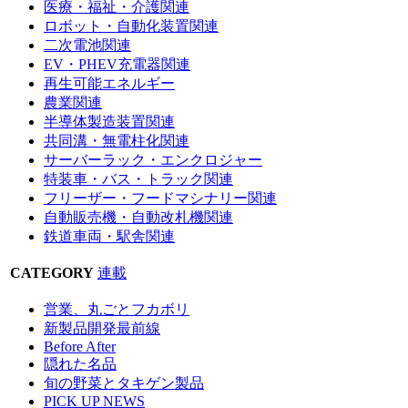
医療・福祉・介護関連
ロボット・自動化装置関連
二次電池関連
EV・PHEV充電器関連
再生可能エネルギー
農業関連
半導体製造装置関連
共同溝・無電柱化関連
サーバーラック・エンクロジャー
特装車・バス・トラック関連
フリーザー・フードマシナリー関連
自動販売機・自動改札機関連
鉄道車両・駅舎関連
CATEGORY
連載
営業、丸ごとフカボリ
新製品開発最前線
Before After
隠れた名品
旬の野菜とタキゲン製品
PICK UP NEWS