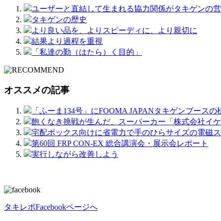
ユーザーと直結して生まれる協力関係がタキゲンの営
タキゲンの歴史
より良い品を、よりスピーディに、より親切に
結果より過程を重視
「私達の勤（はたら）く目的」
オススメの記事
「ふーま134号」にFOOMA JAPANタキゲンブー
飽くなき挑戦が生んだ、スーパーカー「株式会社イケ
宅配ボックス向けに省電力で手のひらサイズの電磁ス
第60回 FRP CON-EX 総合講演会・展示会レポート
実行しながら改善しよう
タキレポFacebookページへ