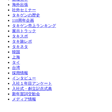
海外出張
社外セミナー
タキゲンの歴史
110周年企画
タキゲン売上ランキング
展示トラック
タキスポ
タキ旅レポ
タキネタ
韓国
上海
タイ
台湾
採用情報
インタビュー
入社１年目アンケート
入社式・創立記念式典
新年賀詞交歓会
メディア情報