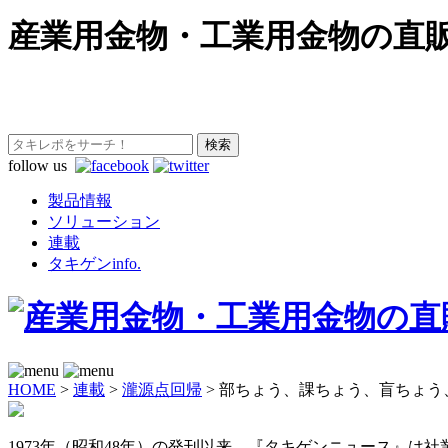
産業用金物・工業用金物の直
follow us
製品情報
ソリューション
連載
タキゲンinfo.
HOME
>
連載
>
瀧源点回帰
>
部ちょう、課ちょう、盲ちょう
1973年（昭和48年）の発刊以来、『タキゲンニュース』