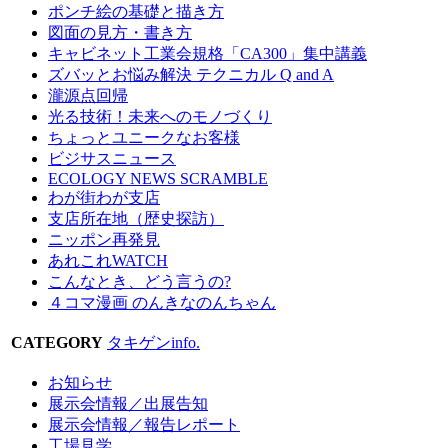
ポンチ絵の基礎と描き方
図面の見方・書き方
キャビネット工業会規格「CA300」集中講義
ズバッとお悩み解決 テクニカル Q and A
瀧源点回帰
光る技術！未来へのモノづくり
ちょっとユニークなお客様
ビジサスニュース
ECOLOGY NEWS SCRAMBLE
わが街わが支店
支店所在地（歴史探訪）
ニッポン再発見
あれこれWATCH
こんなとき、どう言うの?
４コマ漫画 のんきなのんちゃん
CATEGORY
タキゲンinfo.
お知らせ
展示会情報／出展告知
展示会情報／報告レポート
工場見学