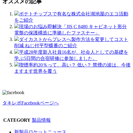
オススメの記事
ポテトチップスで有名な株式会社湖池屋のエコ活動
をご紹介
現場のお悩み即解決「JIS C 8480 キャビネット形分
電盤の保護構造に準拠したファスナー」
ダイカストからプレスへ製作方法を変更してコスト
削減 ねじ付平型蝶番のご紹介
平成28年度新入社員16名が、社会人としての基礎を
学ぶ5日間の合宿研修に参加しました。
喫煙率約20％って、高い？ 低い？ 禁煙の波は、今後
ますます世界を覆う
タキレポFacebookページへ
CATEGORY
製品情報
新製品ロケットニュース