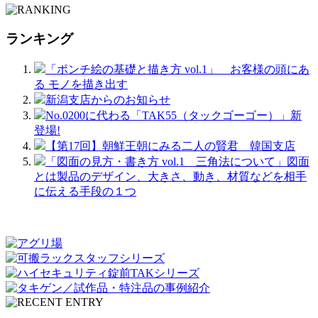
ランキング
「ポンチ絵の基礎と描き方 vol.1」 お客様の頭にあ
る モノを描き出す
新潟支店からのお知らせ
No.0200に代わる「TAK55（タックゴーゴー）」新
登場!
【第17回】朝鮮王朝にみる二人の賢君 韓国支店
「図面の見方・書き方 vol.1 三角法について」図面
とは製品のデザイン、大きさ、動き、材質などを相手
に伝える手段の１つ