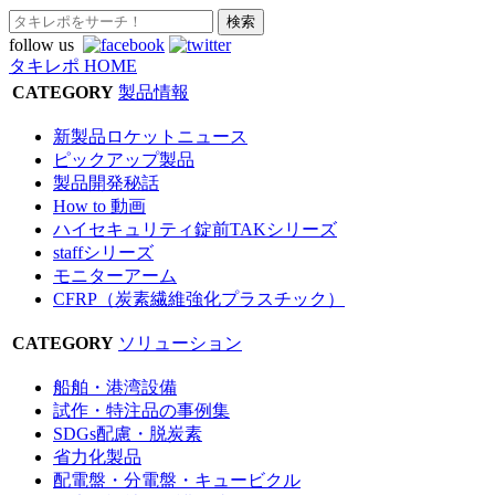
follow us
タキレポ HOME
CATEGORY
製品情報
新製品ロケットニュース
ピックアップ製品
製品開発秘話
How to 動画
ハイセキュリティ錠前TAKシリーズ
staffシリーズ
モニターアーム
CFRP（炭素繊維強化プラスチック）
CATEGORY
ソリューション
船舶・港湾設備
試作・特注品の事例集
SDGs配慮・脱炭素
省力化製品
配電盤・分電盤・キュービクル