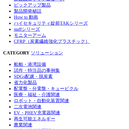
ピックアップ製品
製品開発秘話
How to 動画
ハイセキュリティ錠前TAKシリーズ
staffシリーズ
モニターアーム
CFRP（炭素繊維強化プラスチック）
CATEGORY
ソリューション
船舶・港湾設備
試作・特注品の事例集
SDGs配慮・脱炭素
省力化製品
配電盤・分電盤・キュービクル
医療・福祉・介護関連
ロボット・自動化装置関連
二次電池関連
EV・PHEV充電器関連
再生可能エネルギー
農業関連