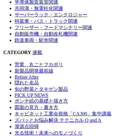
半導体製造装置関連
共同溝・無電柱化関連
サーバーラック・エンクロジャー
特装車・バス・トラック関連
フリーザー・フードマシナリー関連
自動販売機・自動改札機関連
鉄道車両・駅舎関連
CATEGORY
連載
営業、丸ごとフカボリ
新製品開発最前線
Before After
隠れた名品
旬の野菜とタキゲン製品
PICK UP NEWS
ポンチ絵の基礎と描き方
図面の見方・書き方
キャビネット工業会規格「CA300」集中講義
ズバッとお悩み解決 テクニカル Q and A
瀧源点回帰
光る技術！未来へのモノづくり