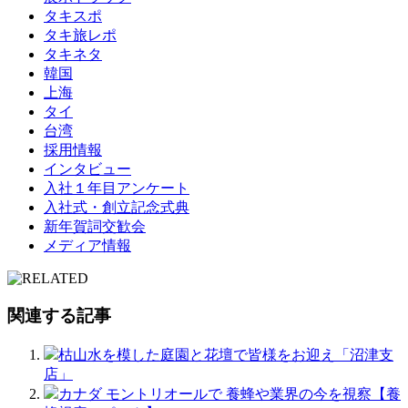
タキスポ
タキ旅レポ
タキネタ
韓国
上海
タイ
台湾
採用情報
インタビュー
入社１年目アンケート
入社式・創立記念式典
新年賀詞交歓会
メディア情報
関連する記事
枯山水を模した庭園と花壇で皆様をお迎え「沼津支
店」
カナダ モントリオールで 養蜂や業界の今を視察【養