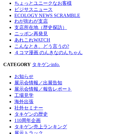
ちょっとユニークなお客様
ビジサスニュース
ECOLOGY NEWS SCRAMBLE
わが街わが支店
支店所在地（歴史探訪）
ニッポン再発見
あれこれWATCH
こんなとき、どう言うの?
４コマ漫画 のんきなのんちゃん
CATEGORY
タキゲンinfo.
お知らせ
展示会情報／出展告知
展示会情報／報告レポート
工場見学
海外出張
社外セミナー
タキゲンの歴史
110周年企画
タキゲン売上ランキング
展示トラック