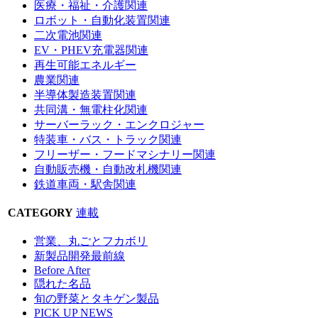
医療・福祉・介護関連
ロボット・自動化装置関連
二次電池関連
EV・PHEV充電器関連
再生可能エネルギー
農業関連
半導体製造装置関連
共同溝・無電柱化関連
サーバーラック・エンクロジャー
特装車・バス・トラック関連
フリーザー・フードマシナリー関連
自動販売機・自動改札機関連
鉄道車両・駅舎関連
CATEGORY
連載
営業、丸ごとフカボリ
新製品開発最前線
Before After
隠れた名品
旬の野菜とタキゲン製品
PICK UP NEWS