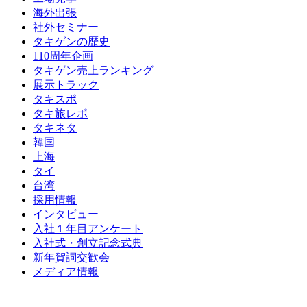
海外出張
社外セミナー
タキゲンの歴史
110周年企画
タキゲン売上ランキング
展示トラック
タキスポ
タキ旅レポ
タキネタ
韓国
上海
タイ
台湾
採用情報
インタビュー
入社１年目アンケート
入社式・創立記念式典
新年賀詞交歓会
メディア情報