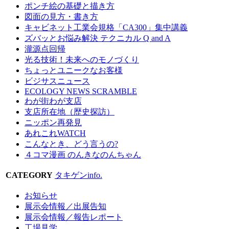
ポンチ絵の基礎と描き方
図面の見方・書き方
キャビネット工業会規格「CA300」集中講義
ズバッとお悩み解決 テクニカル Q and A
瀧源点回帰
光る技術！未来へのモノづくり
ちょっとユニークなお客様
ビジサスニュース
ECOLOGY NEWS SCRAMBLE
わが街わが支店
支店所在地（歴史探訪）
ニッポン再発見
あれこれWATCH
こんなとき、どう言うの?
４コマ漫画 のんきなのんちゃん
CATEGORY
タキゲンinfo.
お知らせ
展示会情報／出展告知
展示会情報／報告レポート
工場見学