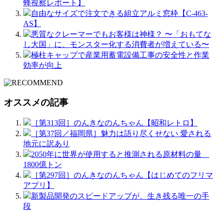
蜂視察レポート】
自由なサイズで注文できる組立アルミ窓枠【C-463-
AS】
悪質なクレーマーでもお客様は神様？ 〜「おもてな
し大国」に、モンスター化する消費者が増えている〜
極柱キャップで産業用蓄電設備工事の安全性と作業
効率が向上
オススメの記事
［第313回］のんきなのんちゃん【昭和レトロ】
［第37回／福岡県］魅力は語り尽くせない 愛される
地元に訳あり
2050年に世界が使用すると推測される原材料の量
1800億トン
［第297回］のんきなのんちゃん【はじめてのフリマ
アプリ】
新製品開発のスピードアップが、生き残る唯一の手
段