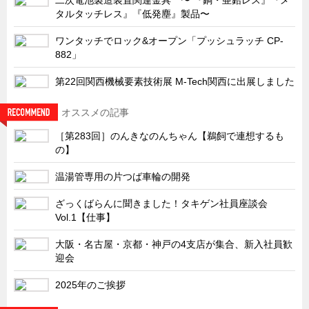
サーバーラック・エンクロジャー
タルタッチレス』『低発塵』製品〜
特装車・バス・トラック関連
ワンタッチでロック&オープン「プッシュラッチ CP-
フリーザー・フードマシナリー関連
882」
自動販売機・自動改札機関連
第22回関西機械要素技術展 M-Tech関西に出展しました
鉄道車両・駅舎関連
オススメの記事
連載
CATEGORY
［第283回］のんきなのんちゃん【鵜飼で連想するも
営業、丸ごとフカボリ
の】
新製品開発最前線
温湯管専用の片つば車輪の開発
Before After
ざっくばらんに聞きました！タキゲン社員座談会
隠れた名品
Vol.1【仕事】
旬の野菜とタキゲン製品
大阪・名古屋・京都・神戸の4支店が集合、新入社員歓
PICK UP NEWS
迎会
ポンチ絵の基礎と描き方
2025年のご挨拶
図面の見方・書き方