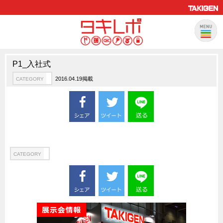
P1_入社式
製品情報
CATEGORY
2016.04.19掲載
CATEGORY
新製品ロケットニュース
ピックアップ製品
製品開発秘話
How to 動画
ハイセキュリティ錠前TAKシリーズ
CATEGORY
staffシリーズ
モニターアーム
CFRP（炭素繊維強化プラスチック）
ソリューション
CATEGORY