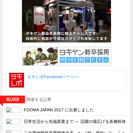
船舶・港湾設備
試作・特注品の事例集
SDGs配慮・脱炭素
省力化製品
配電盤・分電盤・キュービクル
医療・福祉・介護関連
ロボット・自動化装置関連
タキレポFacebookページへ
二次電池関連
EV・PHEV充電器関連
再生可能エネルギー
関連する記事
農業関連
FOOMA JAPAN 2017 に出展しました
半導体製造装置関連
日常生活から先端産業まで ― 活躍の場広げる各種粉体
共同溝・無電柱化関連
二次電池製造装置関連金具 〜 『銅・亜鉛レス』『メ