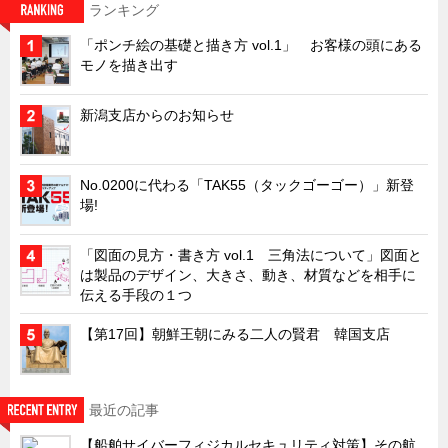
ランキング
キャビネット工業会規格「CA300」集中講義
「ポンチ絵の基礎と描き方 vol.1」 お客様の頭にある
ズバッとお悩み解決 テクニカル Q and A
モノを描き出す
瀧源点回帰
新潟支店からのお知らせ
光る技術！未来へのモノづくり
ちょっとユニークなお客様
No.0200に代わる「TAK55（タックゴーゴー）」新登
ビジサスニュース
場!
ECOLOGY NEWS SCRAMBLE
「図面の見方・書き方 vol.1 三角法について」図面と
わが街わが支店
は製品のデザイン、大きさ、動き、材質などを相手に
支店所在地（歴史探訪）
伝える手段の１つ
ニッポン再発見
【第17回】朝鮮王朝にみる二人の賢君 韓国支店
あれこれWATCH
こんなとき、どう言うの?
最近の記事
４コマ漫画 のんきなのんちゃん
【船舶サイバーフィジカルセキュリティ対策】その航