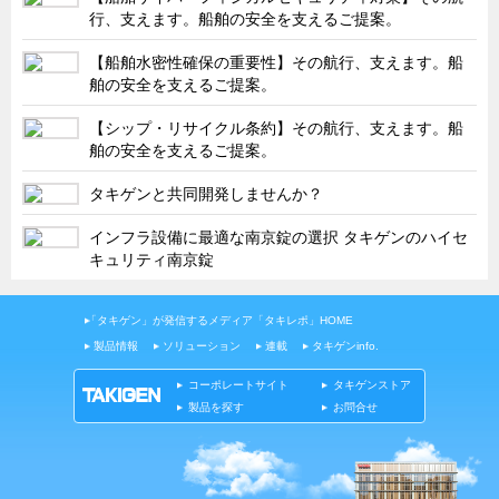
タキゲンinfo.
CATEGORY
行、支えます。船舶の安全を支えるご提案。
お知らせ
【船舶水密性確保の重要性】その航行、支えます。船
展示会情報／出展告知
舶の安全を支えるご提案。
展示会情報／報告レポート
【シップ・リサイクル条約】その航行、支えます。船
舶の安全を支えるご提案。
工場見学
タキゲンと共同開発しませんか？
海外出張
社外セミナー
インフラ設備に最適な南京錠の選択 タキゲンのハイセ
キュリティ南京錠
タキゲンの歴史
110周年企画
「タキゲン」が発信するメディア「タキレポ」HOME
タキゲン売上ランキング
製品情報
ソリューション
連載
タキゲンinfo.
展示トラック
コーポレートサイト
タキゲンストア
製品を探す
お問合せ
タキスポ
タキ旅レポ
タキネタ