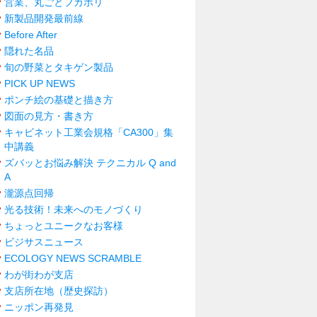
営業、丸ごとフカボリ
新製品開発最前線
Before After
隠れた名品
旬の野菜とタキゲン製品
PICK UP NEWS
ポンチ絵の基礎と描き方
図面の見方・書き方
キャビネット工業会規格「CA300」集
中講義
ズバッとお悩み解決 テクニカル Q and
A
瀧源点回帰
光る技術！未来へのモノづくり
ちょっとユニークなお客様
ビジサスニュース
ECOLOGY NEWS SCRAMBLE
わが街わが支店
支店所在地（歴史探訪）
ニッポン再発見