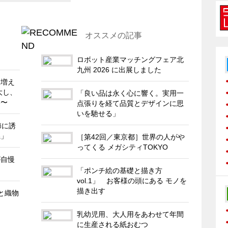
オススメの記事
ロボット産業マッチングフェア北
九州 2026 に出展しました
も増え
大し、
「良い品は永く心に響く。実用一
い〜
点張りを経て品質とデザインに思
いを馳せる」
節に誘
県」
［第42回／東京都］世界の人がや
ってくる メガシティTOKYO
が自慢
「ポンチ絵の基礎と描き方
vol.1」 お客様の頭にある モノを
描き出す
と織物
乳幼児用、大人用をあわせて年間
に生産される紙おむつ