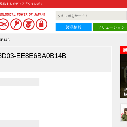
発信するメディア「タキレポ」
製品情報
ソリューション
0B14B
-8D03-EE8E6BA0B14B