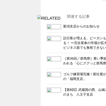
関連する記事
新潟支店からのお知らせ
訪日客が増える、ビーガン
る！ 〜完全菜食の市場が拡
ビジネス面でも無視できな
［第36回／群馬県］寒い季
われる「心にググっと群馬
ゴルフ練習場完備！新社屋
の「福岡支店」
【第8回】武蔵国の西、山城
のまち 八王子支店