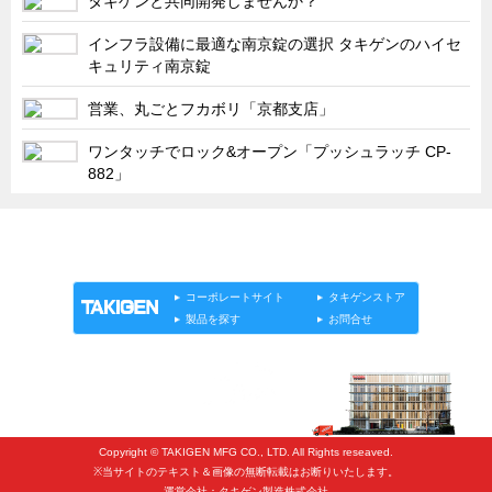
タキゲンと共同開発しませんか？
インフラ設備に最適な南京錠の選択 タキゲンのハイセ
キュリティ南京錠
営業、丸ごとフカボリ「京都支店」
ワンタッチでロック&オープン「プッシュラッチ CP-
882」
「タキゲン」が発信するメディア「タキレポ」HOME
製品情報
ソリューション
連載
タキゲンinfo.
コーポレートサイト
タキゲンストア
製品を探す
お問合せ
Copyright © TAKIGEN MFG CO., LTD. All Rights reseaved.
※当サイトのテキスト＆画像の無断転載はお断りいたします。
運営会社：タキゲン製造株式会社