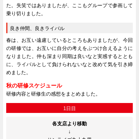
た。失笑ではありましたが、ここもグループで参画して
キャビネット工業会規格「CA300」集中講義
乗り切りました。
ズバッとお悩み解決 テクニカル Q and A
良き仲間、良きライバル
瀧源点回帰
光る技術！未来へのモノづくり
春は、お互い遠慮しているところもありましたが、今回
の研修では、お互いに自分の考えをぶつけ合えるように
ちょっとユニークなお客様
なりました。仲も深まり同期は良いなと実感するととも
ビジサスニュース
に、ライバルとして負けられないなと改めて気を引き締
ECOLOGY NEWS SCRAMBLE
めました。
わが街わが支店
秋の研修スケジュール
支店所在地（歴史探訪）
研修内容と研修生の感想をまとめました。
ニッポン再発見
1日目
あれこれWATCH
こんなとき、どう言うの?
各支店より移動
４コマ漫画 のんきなのんちゃん
↓