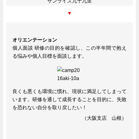
サンライズ九十九里
タキゲンinfo.
CATEGORY
▼
お知らせ
展示会情報／出展告知
展示会情報／報告レポート
オリエンテーション
工場見学
個人面談 研修の目的を確認し、この半年間で抱え
海外出張
る悩みや個人目標を面談します。
社外セミナー
タキゲンの歴史
110周年企画
良くも悪くも環境に慣れ、現状に満足してしまって
タキゲン売上ランキング
います。研修を通して成長することを目的に、失敗
展示トラック
を恐れない自分を取り戻したい！
タキスポ
（大阪支店 山根）
タキ旅レポ
タキネタ