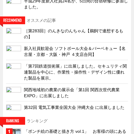
平成29年度新入社員24名が、5日間の合宿研修に参加し
ました。
オススメの記事
［第283回］のんきなのんちゃん【鵜飼で連想するも
の】
新入社員歓迎会 ソフトボール大会＆バーベキュー【名
古屋・京都・大阪・神戸 ４支店合同】
「第7回鉄道技術展」に出展しました。セキュリティ関
連製品を中心に、作業性・操作性・デザイン性に優れ
た製品を展示。
関西地域初の農業の展示会「第1回 関西次世代農業
EXPO」に出展しました
第32回 電気工事業全国大会 沖縄大会 に出展しました
ランキング
「ポンチ絵の基礎と描き方 vol.1」 お客様の頭にある