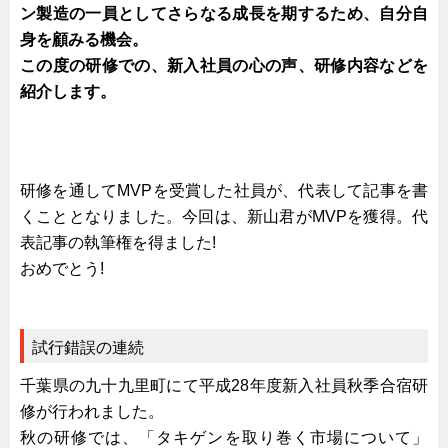
ン製造の一員としてさらなる成長を期するため、自分自
船舶・港湾設備
身を顧みる機会。
試作・特注品の事例集
この度の研修での、新入社員の心の声、研修内容などを
紹介します。
SDGs配慮・脱炭素
省力化製品
配電盤・分電盤・キュービクル
研修を通してMVPを受賞した社員が、代表して記事を書
医療・福祉・介護関連
くこととなりました。今回は、新山君がMVPを獲得。代
ロボット・自動化装置関連
表記事の執筆権を得ました!
二次電池関連
おめでとう!
EV・PHEV充電器関連
再生可能エネルギー
試行錯誤の連続
農業関連
千葉県の九十九里町にて平成28年度新入社員秋季合宿研
半導体製造装置関連
修が行われました。
共同溝・無電柱化関連
秋の研修では、「タキゲンを取り巻く市場について」