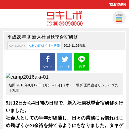
平成28年度 新入社員秋季合宿研修
製品情報
CATEGORY
人材の育成／社内研修
2016.11.26掲載
CATEGORY
新製品ロケットニュース
ピックアップ製品
製品開発秘話
How to 動画
期間 2016年9月12日（月）～15日（木） 場所 国民宿舎サンライズ九
ハイセキュリティ錠前TAKシリーズ
十九里
staffシリーズ
9月12日から4日間の日程で、新入社員秋季合宿研修を行
モニターアーム
いました。
CFRP（炭素繊維強化プラスチック）
社会人としての半年が経過し、日々の業務にも慣れはじ
め幾ばくかの余裕を持てるようにもなりました。タキゲ
ソリューション
CATEGORY