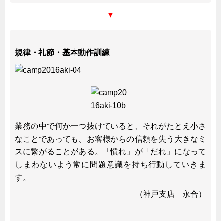
韓国
▼
上海
タイ
規律・礼節・基本動作訓練
台湾
採用情報
インタビュー
入社１年目アンケート
入社式・創立記念式典
業務の中で何か一つ抜けていると、それがたとえ小さ
なことであっても、お客様からの信頼を失う大きなミ
新年賀詞交歓会
スに繋がることがある。「慣れ」が「だれ」になって
メディア情報
しまわないよう常に問題意識を持ち行動していきま
す。
（神戸支店 永合）