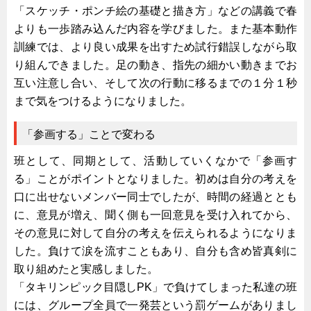
サーバーラック・エンクロジャー
「スケッチ・ポンチ絵の基礎と描き方」などの講義で春
よりも一歩踏み込んだ内容を学びました。また基本動作
特装車・バス・トラック関連
訓練では、より良い成果を出すため試行錯誤しながら取
フリーザー・フードマシナリー関連
り組んできました。足の動き、指先の細かい動きまでお
自動販売機・自動改札機関連
互い注意し合い、そして次の行動に移るまでの１分１秒
鉄道車両・駅舎関連
まで気をつけるようになりました。
連載
CATEGORY
「参画する」ことで変わる
営業、丸ごとフカボリ
班として、同期として、活動していくなかで「参画す
新製品開発最前線
る」ことがポイントとなりました。初めは自分の考えを
Before After
口に出せないメンバー同士でしたが、時間の経過ととも
隠れた名品
に、意見が増え、聞く側も一回意見を受け入れてから、
その意見に対して自分の考えを伝えられるようになりま
旬の野菜とタキゲン製品
した。負けて涙を流すこともあり、自分も含め皆真剣に
PICK UP NEWS
取り組めたと実感しました。
ポンチ絵の基礎と描き方
「タキリンピック目隠しPK」で負けてしまった私達の班
には、グループ全員で一発芸という罰ゲームがありまし
図面の見方・書き方