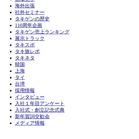
海外出張
社外セミナー
タキゲンの歴史
110周年企画
タキゲン売上ランキング
展示トラック
タキスポ
タキ旅レポ
タキネタ
韓国
上海
タイ
台湾
採用情報
インタビュー
入社１年目アンケート
入社式・創立記念式典
新年賀詞交歓会
メディア情報