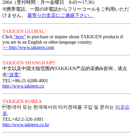
2004（受付時間：月〜金曜日 8:45〜17:30）
※携帯電話、一部のIP電話からフリーコールをご利用いただ
けません。
最寄りの支店にご連絡下さい。
TAKIGEN GLOBAL
Click
“here”
to purchase or inquire about TAKIGEN products if
you are in an English or other-language country.
>> http://www.takigen.com
TAKIGEN SHANGHAI
中文以及中国大陆范围内TAKIGEN产品的采购&咨询，请点
击
“这里”
TEL:+86-21-6288-4001
http://www.takigen.cn
TAKIGEN KOREA
한국어 또는 한국에서의 타키겐제품 구입 및 문의는
이곳으
로,
TEL:+82-2-326-1001
http://www.takigen.co.kr