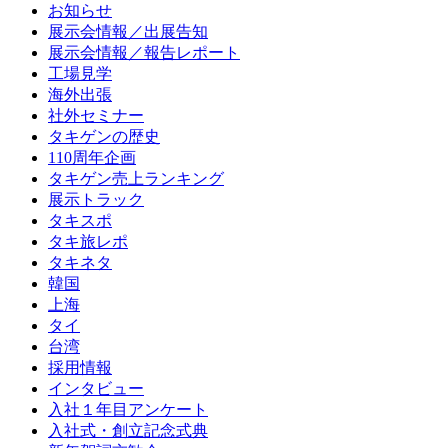
お知らせ
展示会情報／出展告知
展示会情報／報告レポート
工場見学
海外出張
社外セミナー
タキゲンの歴史
110周年企画
タキゲン売上ランキング
展示トラック
タキスポ
タキ旅レポ
タキネタ
韓国
上海
タイ
台湾
採用情報
インタビュー
入社１年目アンケート
入社式・創立記念式典