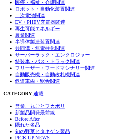
医療・福祉・介護関連
ロボット・自動化装置関連
二次電池関連
EV・PHEV充電器関連
再生可能エネルギー
農業関連
半導体製造装置関連
共同溝・無電柱化関連
サーバーラック・エンクロジャー
特装車・バス・トラック関連
フリーザー・フードマシナリー関連
自動販売機・自動改札機関連
鉄道車両・駅舎関連
CATEGORY
連載
営業、丸ごとフカボリ
新製品開発最前線
Before After
隠れた名品
旬の野菜とタキゲン製品
PICK UP NEWS