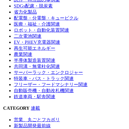
SDGs配慮・脱炭素
省力化製品
配電盤・分電盤・キュービクル
医療・福祉・介護関連
ロボット・自動化装置関連
二次電池関連
EV・PHEV充電器関連
再生可能エネルギー
農業関連
半導体製造装置関連
共同溝・無電柱化関連
サーバーラック・エンクロジャー
特装車・バス・トラック関連
フリーザー・フードマシナリー関連
自動販売機・自動改札機関連
鉄道車両・駅舎関連
CATEGORY
連載
営業、丸ごとフカボリ
新製品開発最前線