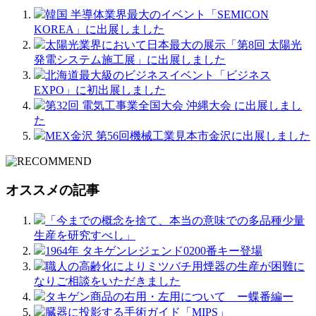
韓国 半導体業界最大のイベント「SEMICON
KOREA」に出展しました
太陽光業界において日本最大の展示「第8回 太陽光
発電システム施工展」に出展しました
北海道最大級のビジネスイベント「ビジネス
EXPO」に初出展しました
第32回 電気工事業全国大会 沖縄大会 に出展しまし
た
MEX金沢 第56回機械工業見本市金沢に出展しました
オススメの記事
「今までの概念を捨て、本当の意味での多品種少量
生産を研究すべし」
1964年 タキゲンレジェンド0200番キー登場
職人の高齢化によりミツバチ用煙器の生産が困難に
なりご相談をいただきました
タキゲン商品の右用・左用について ー蝶番編ー
臓器に投影する手術ガイド「MIPS」