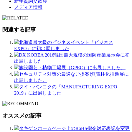
新年賀詞交歓会
メディア情報
関連する記事
北海道最大級のビジネスイベント「ビジネス
EXPO」に初出展しました
DX KOREA 2016韓国最大規模の国防産業展示会に初
出展しました
施設園芸・植物工場展（GPEC）に出展しました。
セキュリティ対策の最適なご提案!無電柱化推進展に
出展しました。
タイ・バンコクの「MANUFACTURING EXPO
2019」に出展しました
オススメの記事
タキゲンホームページ上のRoHS指令対応表記を変更