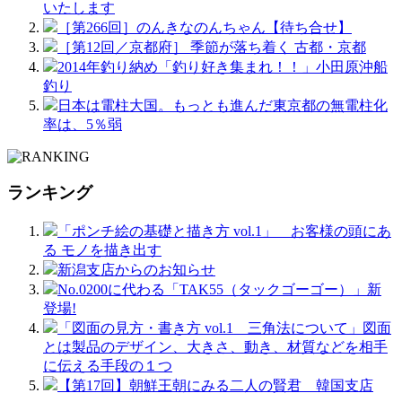
いたします
［第266回］のんきなのんちゃん【待ち合せ】
［第12回／京都府］ 季節が落ち着く 古都・京都
2014年釣り納め「釣り好き集まれ！！」小田原沖船
釣り
日本は電柱大国。もっとも進んだ東京都の無電柱化
率は、5％弱
ランキング
「ポンチ絵の基礎と描き方 vol.1」 お客様の頭にあ
る モノを描き出す
新潟支店からのお知らせ
No.0200に代わる「TAK55（タックゴーゴー）」新
登場!
「図面の見方・書き方 vol.1 三角法について」図面
とは製品のデザイン、大きさ、動き、材質などを相手
に伝える手段の１つ
【第17回】朝鮮王朝にみる二人の賢君 韓国支店