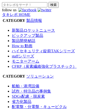
follow us
タキレポ HOME
CATEGORY
製品情報
新製品ロケットニュース
ピックアップ製品
製品開発秘話
How to 動画
ハイセキュリティ錠前TAKシリーズ
staffシリーズ
モニターアーム
CFRP（炭素繊維強化プラスチック）
CATEGORY
ソリューション
船舶・港湾設備
試作・特注品の事例集
SDGs配慮・脱炭素
省力化製品
配電盤・分電盤・キュービクル