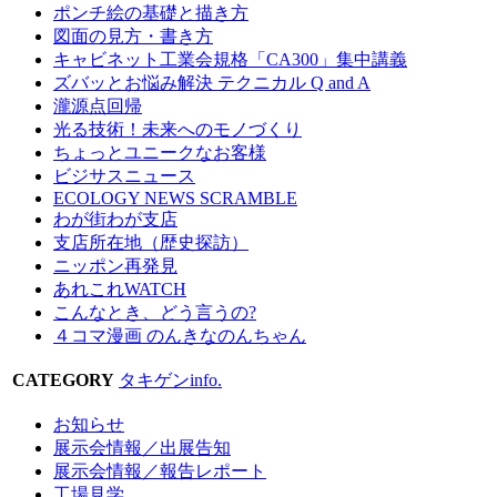
ポンチ絵の基礎と描き方
図面の見方・書き方
キャビネット工業会規格「CA300」集中講義
ズバッとお悩み解決 テクニカル Q and A
瀧源点回帰
光る技術！未来へのモノづくり
ちょっとユニークなお客様
ビジサスニュース
ECOLOGY NEWS SCRAMBLE
わが街わが支店
支店所在地（歴史探訪）
ニッポン再発見
あれこれWATCH
こんなとき、どう言うの?
４コマ漫画 のんきなのんちゃん
CATEGORY
タキゲンinfo.
お知らせ
展示会情報／出展告知
展示会情報／報告レポート
工場見学