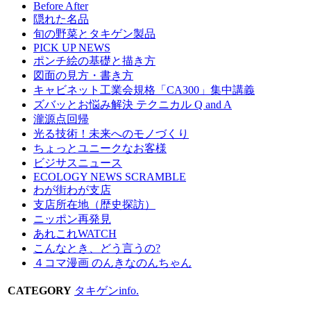
Before After
隠れた名品
旬の野菜とタキゲン製品
PICK UP NEWS
ポンチ絵の基礎と描き方
図面の見方・書き方
キャビネット工業会規格「CA300」集中講義
ズバッとお悩み解決 テクニカル Q and A
瀧源点回帰
光る技術！未来へのモノづくり
ちょっとユニークなお客様
ビジサスニュース
ECOLOGY NEWS SCRAMBLE
わが街わが支店
支店所在地（歴史探訪）
ニッポン再発見
あれこれWATCH
こんなとき、どう言うの?
４コマ漫画 のんきなのんちゃん
CATEGORY
タキゲンinfo.