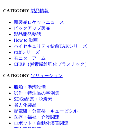
CATEGORY
製品情報
新製品ロケットニュース
ピックアップ製品
製品開発秘話
How to 動画
ハイセキュリティ錠前TAKシリーズ
staffシリーズ
モニターアーム
CFRP（炭素繊維強化プラスチック）
CATEGORY
ソリューション
船舶・港湾設備
試作・特注品の事例集
SDGs配慮・脱炭素
省力化製品
配電盤・分電盤・キュービクル
医療・福祉・介護関連
ロボット・自動化装置関連