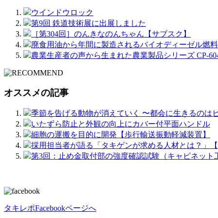
ウインドウロック
第9回 鉄道技術展に出展しました
［第304回］のんきなのんちゃん【サブスク】
廃食用油から年間に製造されるバイオディーゼル燃料の量「
農業生産者の声から生まれた農業製品シリーズ CP-604
オススメの記事
季節を告げる動物が消えていく 〜都会に生きるのは
いたずら防止と外観の向上にカバー付平面ハンドル
細胞の運搬を目的に開発【歩行輸送振動軽減装置】
採用担当者が語る「タキゲンが求める人材とは？」【新
第3回：止め金取付部の強度確認試験（キャビネット工
タキレポFacebookページへ