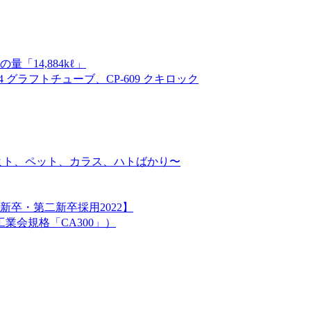
14,884kℓ」
 グラフトチューブ、CP-609 クキロック
ヒト、ペット、カラス、ハトばかり〜
卒・第二新卒採用2022】
業会規格「CA300」）