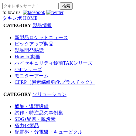
follow us
タキレポ HOME
CATEGORY
製品情報
新製品ロケットニュース
ピックアップ製品
製品開発秘話
How to 動画
ハイセキュリティ錠前TAKシリーズ
staffシリーズ
モニターアーム
CFRP（炭素繊維強化プラスチック）
CATEGORY
ソリューション
船舶・港湾設備
試作・特注品の事例集
SDGs配慮・脱炭素
省力化製品
配電盤・分電盤・キュービクル