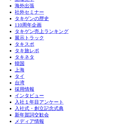
海外出張
社外セミナー
タキゲンの歴史
110周年企画
タキゲン売上ランキング
展示トラック
タキスポ
タキ旅レポ
タキネタ
韓国
上海
タイ
台湾
採用情報
インタビュー
入社１年目アンケート
入社式・創立記念式典
新年賀詞交歓会
メディア情報