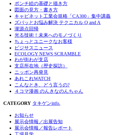
ポンチ絵の基礎と描き方
図面の見方・書き方
キャビネット工業会規格「CA300」集中講義
ズバッとお悩み解決 テクニカル Q and A
瀧源点回帰
光る技術！未来へのモノづくり
ちょっとユニークなお客様
ビジサスニュース
ECOLOGY NEWS SCRAMBLE
わが街わが支店
支店所在地（歴史探訪）
ニッポン再発見
あれこれWATCH
こんなとき、どう言うの?
４コマ漫画 のんきなのんちゃん
CATEGORY
タキゲンinfo.
お知らせ
展示会情報／出展告知
展示会情報／報告レポート
工場見学