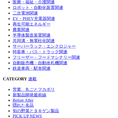
医療・福祉・介護関連
ロボット・自動化装置関連
二次電池関連
EV・PHEV充電器関連
再生可能エネルギー
農業関連
半導体製造装置関連
共同溝・無電柱化関連
サーバーラック・エンクロジャー
特装車・バス・トラック関連
フリーザー・フードマシナリー関連
自動販売機・自動改札機関連
鉄道車両・駅舎関連
CATEGORY
連載
営業、丸ごとフカボリ
新製品開発最前線
Before After
隠れた名品
旬の野菜とタキゲン製品
PICK UP NEWS