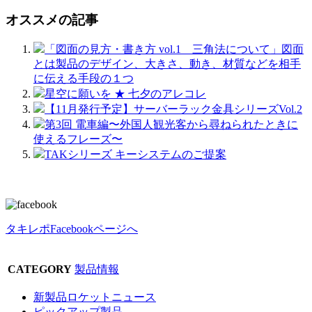
オススメの記事
「図面の見方・書き方 vol.1 三角法について」図面
とは製品のデザイン、大きさ、動き、材質などを相手
に伝える手段の１つ
星空に願いを ★ 七夕のアレコレ
【11月発行予定】サーバーラック金具シリーズVol.2
第3回 電車編〜外国人観光客から尋ねられたときに
使えるフレーズ〜
TAKシリーズ キーシステムのご提案
タキレポFacebookページへ
CATEGORY
製品情報
新製品ロケットニュース
ピックアップ製品