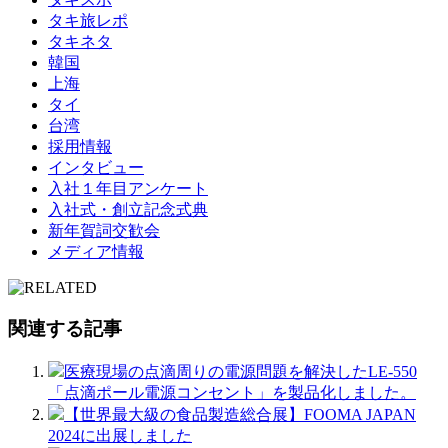
タキ旅レポ
タキネタ
韓国
上海
タイ
台湾
採用情報
インタビュー
入社１年目アンケート
入社式・創立記念式典
新年賀詞交歓会
メディア情報
関連する記事
医療現場の点滴周りの電源問題を解決したLE-550
「点滴ポール電源コンセント」を製品化しました。
【世界最大級の食品製造総合展】FOOMA JAPAN
2024に出展しました