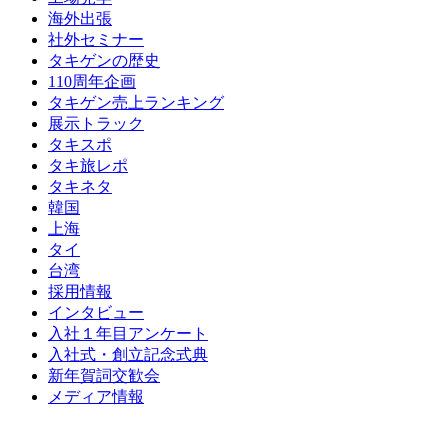
海外出張
社外セミナー
タキゲンの歴史
110周年企画
タキゲン売上ランキング
展示トラック
タキスポ
タキ旅レポ
タキネタ
韓国
上海
タイ
台湾
採用情報
インタビュー
入社１年目アンケート
入社式・創立記念式典
新年賀詞交歓会
メディア情報