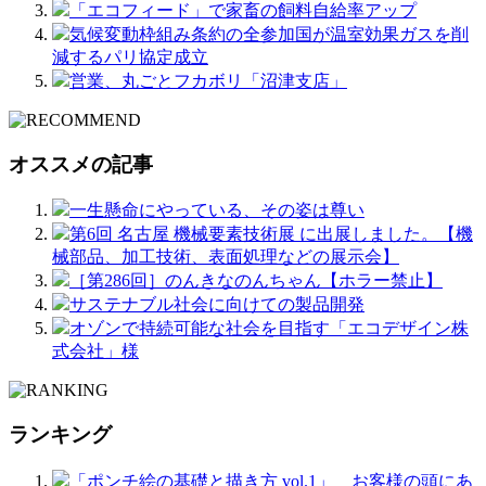
「エコフィード」で家畜の飼料自給率アップ
気候変動枠組み条約の全参加国が温室効果ガスを削
減するパリ協定成立
営業、丸ごとフカボリ「沼津支店」
オススメの記事
一生懸命にやっている、その姿は尊い
第6回 名古屋 機械要素技術展 に出展しました。【機
械部品、加工技術、表面処理などの展示会】
［第286回］のんきなのんちゃん【ホラー禁止】
サステナブル社会に向けての製品開発
オゾンで持続可能な社会を目指す「エコデザイン株
式会社」様
ランキング
「ポンチ絵の基礎と描き方 vol.1」 お客様の頭にあ