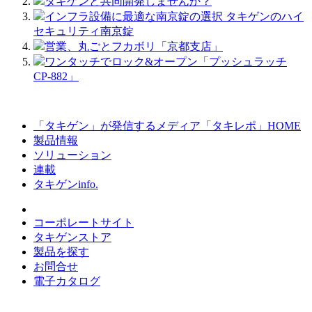
タキゲンと共同開発しませんか？
インフラ設備に最適な南京錠の選択 タキゲンのハイ
セキュリティ南京錠
営業、丸ごとフカボリ「京都支店」
ワンタッチでロック&オープン「プッシュラッチ
CP-882」
「タキゲン」が発信するメディア「タキレポ」HOME
製品情報
ソリューション
連載
タキゲンinfo.
コーポレートサイト
タキゲンストア
製品を探す
お問合せ
電子カタログ