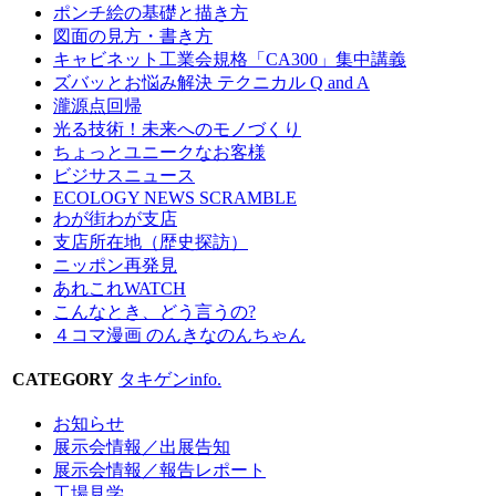
ポンチ絵の基礎と描き方
図面の見方・書き方
キャビネット工業会規格「CA300」集中講義
ズバッとお悩み解決 テクニカル Q and A
瀧源点回帰
光る技術！未来へのモノづくり
ちょっとユニークなお客様
ビジサスニュース
ECOLOGY NEWS SCRAMBLE
わが街わが支店
支店所在地（歴史探訪）
ニッポン再発見
あれこれWATCH
こんなとき、どう言うの?
４コマ漫画 のんきなのんちゃん
CATEGORY
タキゲンinfo.
お知らせ
展示会情報／出展告知
展示会情報／報告レポート
工場見学