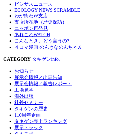
ビジサスニュース
ECOLOGY NEWS SCRAMBLE
わが街わが支店
支店所在地（歴史探訪）
ニッポン再発見
あれこれWATCH
こんなとき、どう言うの?
４コマ漫画 のんきなのんちゃん
CATEGORY
タキゲンinfo.
お知らせ
展示会情報／出展告知
展示会情報／報告レポート
工場見学
海外出張
社外セミナー
タキゲンの歴史
110周年企画
タキゲン売上ランキング
展示トラック
タキスポ