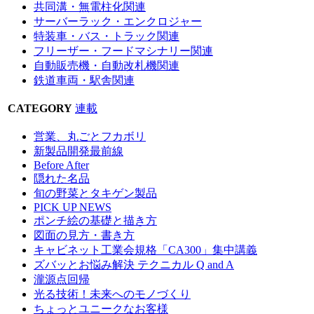
共同溝・無電柱化関連
サーバーラック・エンクロジャー
特装車・バス・トラック関連
フリーザー・フードマシナリー関連
自動販売機・自動改札機関連
鉄道車両・駅舎関連
CATEGORY
連載
営業、丸ごとフカボリ
新製品開発最前線
Before After
隠れた名品
旬の野菜とタキゲン製品
PICK UP NEWS
ポンチ絵の基礎と描き方
図面の見方・書き方
キャビネット工業会規格「CA300」集中講義
ズバッとお悩み解決 テクニカル Q and A
瀧源点回帰
光る技術！未来へのモノづくり
ちょっとユニークなお客様