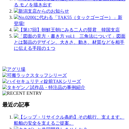
る モノを描き出す
新潟支店からのお知らせ
No.0200に代わる「TAK55（タックゴーゴー）」新
登場!
【第17回】朝鮮王朝にみる二人の賢君 韓国支店
「図面の見方・書き方 vol.1 三角法について」図面
とは製品のデザイン、大きさ、動き、材質などを相手
に伝える手段の１つ
最近の記事
【シップ・リサイクル条約】その航行、支えます。
船舶の安全を支えるご提案。