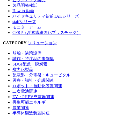
製品開発秘話
How to 動画
ハイセキュリティ錠前TAKシリーズ
staffシリーズ
モニターアーム
CFRP（炭素繊維強化プラスチック）
CATEGORY
ソリューション
船舶・港湾設備
試作・特注品の事例集
SDGs配慮・脱炭素
省力化製品
配電盤・分電盤・キュービクル
医療・福祉・介護関連
ロボット・自動化装置関連
二次電池関連
EV・PHEV充電器関連
再生可能エネルギー
農業関連
半導体製造装置関連