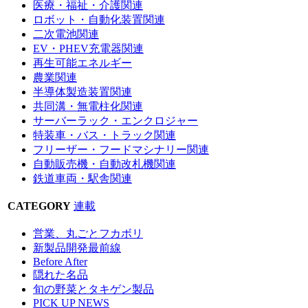
医療・福祉・介護関連
ロボット・自動化装置関連
二次電池関連
EV・PHEV充電器関連
再生可能エネルギー
農業関連
半導体製造装置関連
共同溝・無電柱化関連
サーバーラック・エンクロジャー
特装車・バス・トラック関連
フリーザー・フードマシナリー関連
自動販売機・自動改札機関連
鉄道車両・駅舎関連
CATEGORY
連載
営業、丸ごとフカボリ
新製品開発最前線
Before After
隠れた名品
旬の野菜とタキゲン製品
PICK UP NEWS