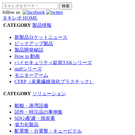
follow us
タキレポ HOME
CATEGORY
製品情報
新製品ロケットニュース
ピックアップ製品
製品開発秘話
How to 動画
ハイセキュリティ錠前TAKシリーズ
staffシリーズ
モニターアーム
CFRP（炭素繊維強化プラスチック）
CATEGORY
ソリューション
船舶・港湾設備
試作・特注品の事例集
SDGs配慮・脱炭素
省力化製品
配電盤・分電盤・キュービクル