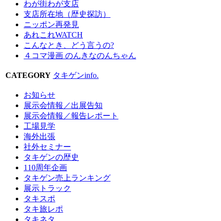
わが街わが支店
支店所在地（歴史探訪）
ニッポン再発見
あれこれWATCH
こんなとき、どう言うの?
４コマ漫画 のんきなのんちゃん
CATEGORY
タキゲンinfo.
お知らせ
展示会情報／出展告知
展示会情報／報告レポート
工場見学
海外出張
社外セミナー
タキゲンの歴史
110周年企画
タキゲン売上ランキング
展示トラック
タキスポ
タキ旅レポ
タキネタ