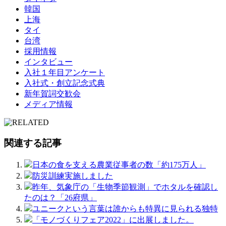
韓国
上海
タイ
台湾
採用情報
インタビュー
入社１年目アンケート
入社式・創立記念式典
新年賀詞交歓会
メディア情報
関連する記事
日本の食を支える農業従事者の数「約175万人」
防災訓練実施しました
昨年、気象庁の「生物季節観測」でホタルを確認し
たのは？「26府県」
ユニークという言葉は誰からも特異に見られる独特
「モノづくりフェア2022」に出展しました。