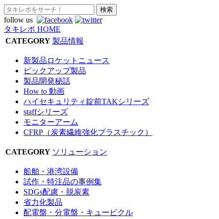
follow us
タキレポ HOME
CATEGORY
製品情報
新製品ロケットニュース
ピックアップ製品
製品開発秘話
How to 動画
ハイセキュリティ錠前TAKシリーズ
staffシリーズ
モニターアーム
CFRP（炭素繊維強化プラスチック）
CATEGORY
ソリューション
船舶・港湾設備
試作・特注品の事例集
SDGs配慮・脱炭素
省力化製品
配電盤・分電盤・キュービクル