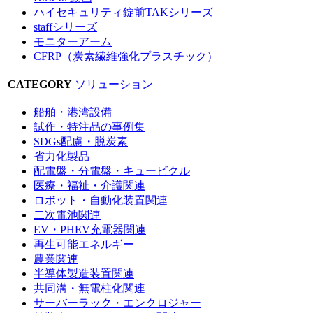
ハイセキュリティ錠前TAKシリーズ
staffシリーズ
モニターアーム
CFRP（炭素繊維強化プラスチック）
CATEGORY
ソリューション
船舶・港湾設備
試作・特注品の事例集
SDGs配慮・脱炭素
省力化製品
配電盤・分電盤・キュービクル
医療・福祉・介護関連
ロボット・自動化装置関連
二次電池関連
EV・PHEV充電器関連
再生可能エネルギー
農業関連
半導体製造装置関連
共同溝・無電柱化関連
サーバーラック・エンクロジャー