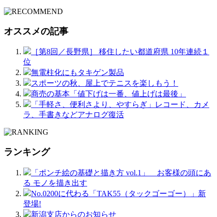
オススメの記事
［第8回／長野県］ 移住したい都道府県 10年連続１
位
無電柱化にもタキゲン製品
スポーツの秋、屋上でテニスを楽しもう！
商売の基本「値下げは一番、値上げは最後」
「手軽さ、便利さより、やすらぎ」レコード、カメ
ラ、手書きなどアナログ復活
ランキング
「ポンチ絵の基礎と描き方 vol.1」 お客様の頭にあ
る モノを描き出す
No.0200に代わる「TAK55（タックゴーゴー）」新
登場!
新潟支店からのお知らせ