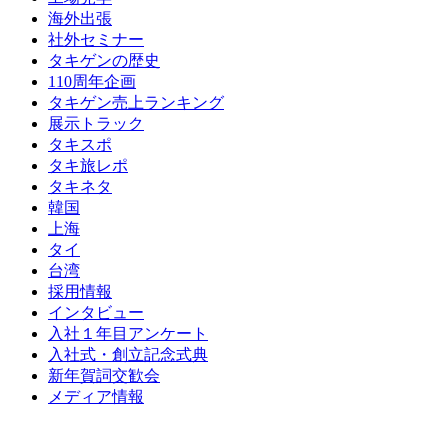
海外出張
社外セミナー
タキゲンの歴史
110周年企画
タキゲン売上ランキング
展示トラック
タキスポ
タキ旅レポ
タキネタ
韓国
上海
タイ
台湾
採用情報
インタビュー
入社１年目アンケート
入社式・創立記念式典
新年賀詞交歓会
メディア情報