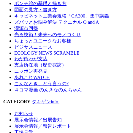
ポンチ絵の基礎と描き方
図面の見方・書き方
キャビネット工業会規格「CA300」集中講義
ズバッとお悩み解決 テクニカル Q and A
瀧源点回帰
光る技術！未来へのモノづくり
ちょっとユニークなお客様
ビジサスニュース
ECOLOGY NEWS SCRAMBLE
わが街わが支店
支店所在地（歴史探訪）
ニッポン再発見
あれこれWATCH
こんなとき、どう言うの?
４コマ漫画 のんきなのんちゃん
CATEGORY
タキゲンinfo.
お知らせ
展示会情報／出展告知
展示会情報／報告レポート
工場見学