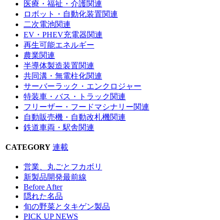
医療・福祉・介護関連
ロボット・自動化装置関連
二次電池関連
EV・PHEV充電器関連
再生可能エネルギー
農業関連
半導体製造装置関連
共同溝・無電柱化関連
サーバーラック・エンクロジャー
特装車・バス・トラック関連
フリーザー・フードマシナリー関連
自動販売機・自動改札機関連
鉄道車両・駅舎関連
CATEGORY
連載
営業、丸ごとフカボリ
新製品開発最前線
Before After
隠れた名品
旬の野菜とタキゲン製品
PICK UP NEWS