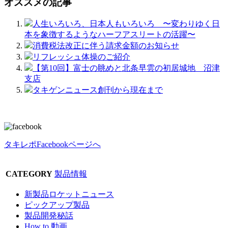
オススメの記事
人生いろいろ、日本人もいろいろ 〜変わりゆく日
本を象徴するようなハーフアスリートの活躍〜
消費税法改正に伴う請求金額のお知らせ
リフレッシュ体操のご紹介
【第10回】富士の眺めと北条早雲の初居城地 沼津
支店
タキゲンニュース創刊から現在まで
タキレポFacebookページへ
CATEGORY
製品情報
新製品ロケットニュース
ピックアップ製品
製品開発秘話
How to 動画