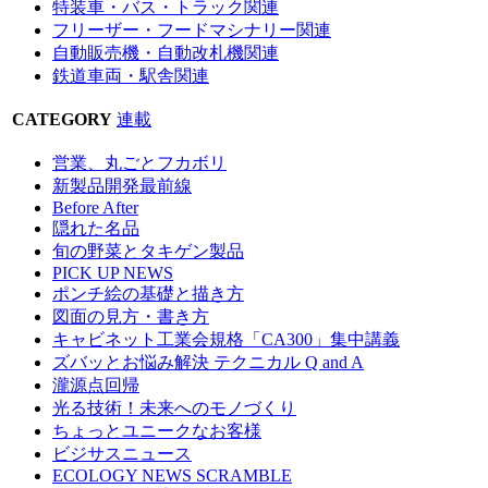
特装車・バス・トラック関連
フリーザー・フードマシナリー関連
自動販売機・自動改札機関連
鉄道車両・駅舎関連
CATEGORY
連載
営業、丸ごとフカボリ
新製品開発最前線
Before After
隠れた名品
旬の野菜とタキゲン製品
PICK UP NEWS
ポンチ絵の基礎と描き方
図面の見方・書き方
キャビネット工業会規格「CA300」集中講義
ズバッとお悩み解決 テクニカル Q and A
瀧源点回帰
光る技術！未来へのモノづくり
ちょっとユニークなお客様
ビジサスニュース
ECOLOGY NEWS SCRAMBLE