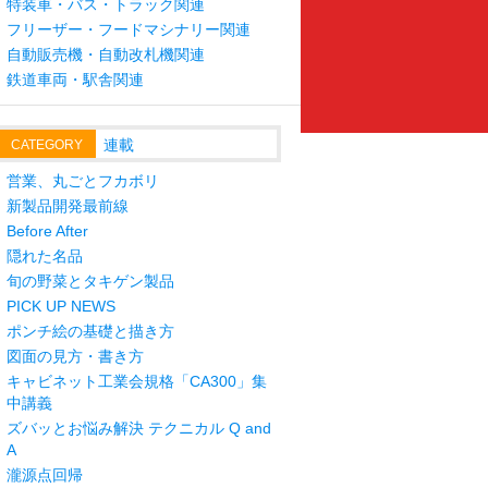
特装車・バス・トラック関連
フリーザー・フードマシナリー関連
自動販売機・自動改札機関連
鉄道車両・駅舎関連
連載
CATEGORY
営業、丸ごとフカボリ
新製品開発最前線
Before After
隠れた名品
旬の野菜とタキゲン製品
PICK UP NEWS
ポンチ絵の基礎と描き方
図面の見方・書き方
キャビネット工業会規格「CA300」集
中講義
ズバッとお悩み解決 テクニカル Q and
A
瀧源点回帰