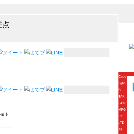
差点
Copy
right
©
TAKI
GEN
MFG
、値上
CO.,
LTD.
All