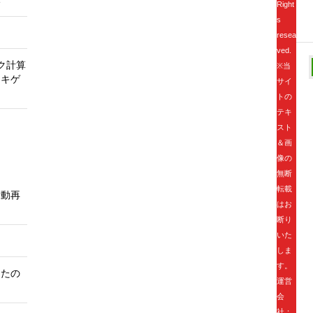
い
Right
s
resea
ved.
ルク計算
※当
タキゲ
サイ
トの
テキ
スト
＆画
像の
無断
転載
活動再
はお
断り
いた
しま
す。
なたの
運営
会
社：