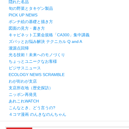
隠れた名品
旬の野菜とタキゲン製品
PICK UP NEWS
ポンチ絵の基礎と描き方
図面の見方・書き方
キャビネット工業会規格「CA300」集中講義
ズバッとお悩み解決 テクニカル Q and A
瀧源点回帰
光る技術！未来へのモノづくり
ちょっとユニークなお客様
ビジサスニュース
ECOLOGY NEWS SCRAMBLE
わが街わが支店
支店所在地（歴史探訪）
ニッポン再発見
あれこれWATCH
こんなとき、どう言うの?
４コマ漫画 のんきなのんちゃん