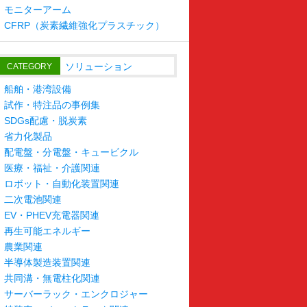
モニターアーム
CFRP（炭素繊維強化プラスチック）
ソリューション
CATEGORY
船舶・港湾設備
試作・特注品の事例集
SDGs配慮・脱炭素
省力化製品
配電盤・分電盤・キュービクル
医療・福祉・介護関連
ロボット・自動化装置関連
二次電池関連
EV・PHEV充電器関連
再生可能エネルギー
農業関連
半導体製造装置関連
共同溝・無電柱化関連
サーバーラック・エンクロジャー