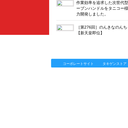
作業効率を追求した次世代
ーブンハンドルをタニコー
力開発しました。
［第276回］のんきなのんち
【新天皇即位】
「タキゲン」が発信するメディア「タキレ
製品情報
ソリューション
連載
コーポレートサイト
タキゲンストア