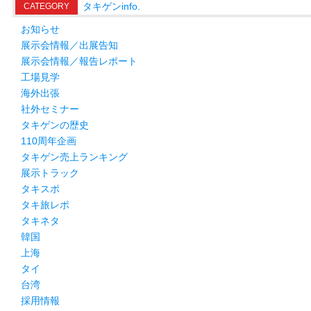
タキゲンinfo.
CATEGORY
お知らせ
展示会情報／出展告知
展示会情報／報告レポート
工場見学
海外出張
社外セミナー
タキゲンの歴史
110周年企画
タキゲン売上ランキング
展示トラック
タキスポ
タキ旅レポ
タキネタ
韓国
上海
タイ
台湾
採用情報