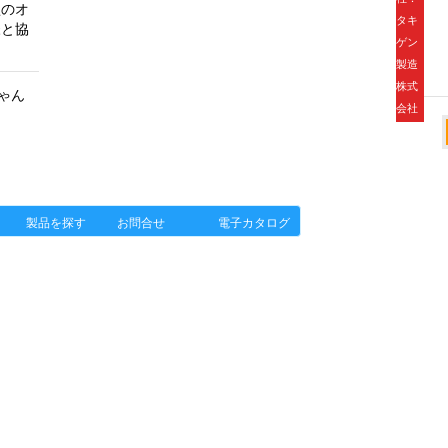
型のオ
タキ
様と協
ゲン
製造
株式
ゃん
会社
ポ」HOME
タキゲンinfo.
製品を探す
お問合せ
電子カタログ