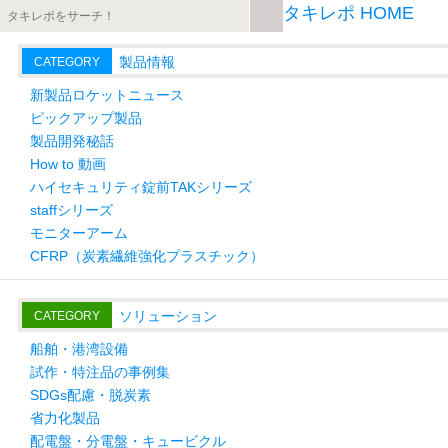
タキレポ HOME
製品情報
CATEGORY
新製品ロケットニュース
ピックアップ製品
製品開発秘話
How to 動画
ハイセキュリティ錠前TAKシリーズ
staffシリーズ
モニターアーム
CFRP（炭素繊維強化プラスチック）
ソリューション
CATEGORY
船舶・港湾設備
試作・特注品の事例集
SDGs配慮・脱炭素
省力化製品
配電盤・分電盤・キュービクル