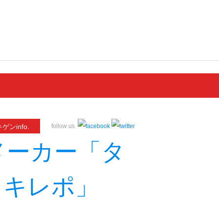
ゲンinfo.
follow us