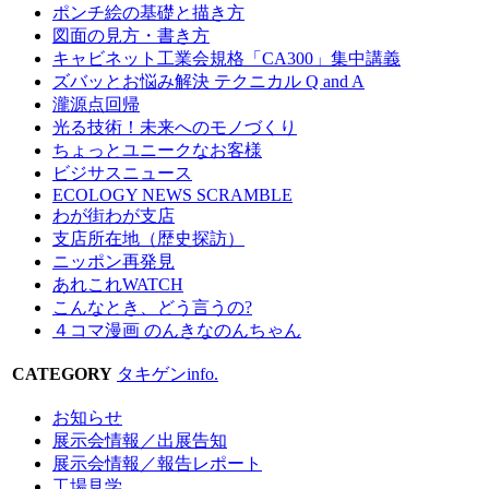
ポンチ絵の基礎と描き方
図面の見方・書き方
キャビネット工業会規格「CA300」集中講義
ズバッとお悩み解決 テクニカル Q and A
瀧源点回帰
光る技術！未来へのモノづくり
ちょっとユニークなお客様
ビジサスニュース
ECOLOGY NEWS SCRAMBLE
わが街わが支店
支店所在地（歴史探訪）
ニッポン再発見
あれこれWATCH
こんなとき、どう言うの?
４コマ漫画 のんきなのんちゃん
CATEGORY
タキゲンinfo.
お知らせ
展示会情報／出展告知
展示会情報／報告レポート
工場見学