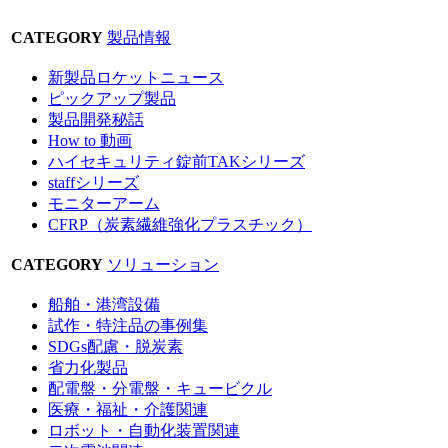
CATEGORY
製品情報
新製品ロケットニュース
ピックアップ製品
製品開発秘話
How to 動画
ハイセキュリティ錠前TAKシリーズ
staffシリーズ
モニターアーム
CFRP（炭素繊維強化プラスチック）
CATEGORY
ソリューション
船舶・港湾設備
試作・特注品の事例集
SDGs配慮・脱炭素
省力化製品
配電盤・分電盤・キュービクル
医療・福祉・介護関連
ロボット・自動化装置関連