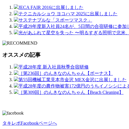
JECA FAIR 2016に出展しました
テクニカルショウ ヨコハマ 2025に出展しました
サステナブルな「スポーツマスク」
平成29年度新入社員24名が、5日間の合宿研修に参加
光があふれて星空を失った 〜明るすぎる照明で北米
オススメの記事
平成28年度 新入社員秋季合宿研修
［第236回］のんきなのんちゃん【ボーナス】
第55回機械工業見本市金沢 MEX金沢に出展しました
平成28年度の農作物被害172億円のうちイノシシによ
［第309回］のんきなのんちゃん【Beach Cleaning】
タキレポFacebookページへ