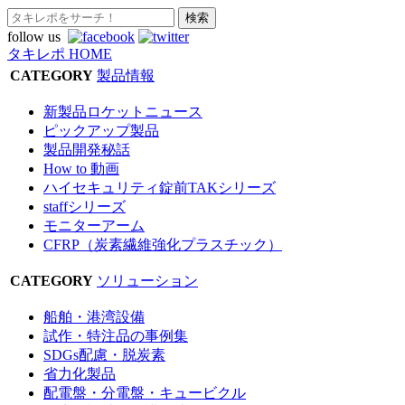
follow us
タキレポ HOME
CATEGORY
製品情報
新製品ロケットニュース
ピックアップ製品
製品開発秘話
How to 動画
ハイセキュリティ錠前TAKシリーズ
staffシリーズ
モニターアーム
CFRP（炭素繊維強化プラスチック）
CATEGORY
ソリューション
船舶・港湾設備
試作・特注品の事例集
SDGs配慮・脱炭素
省力化製品
配電盤・分電盤・キュービクル