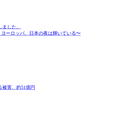
しました。
、ヨーロッパ、日本の夜は輝いている〜
る被害、約51億円