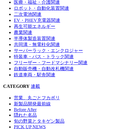
医療・福祉・介護関連
ロボット・自動化装置関連
二次電池関連
EV・PHEV充電器関連
再生可能エネルギー
農業関連
半導体製造装置関連
共同溝・無電柱化関連
サーバーラック・エンクロジャー
特装車・バス・トラック関連
フリーザー・フードマシナリー関連
自動販売機・自動改札機関連
鉄道車両・駅舎関連
CATEGORY
連載
営業、丸ごとフカボリ
新製品開発最前線
Before After
隠れた名品
旬の野菜とタキゲン製品
PICK UP NEWS