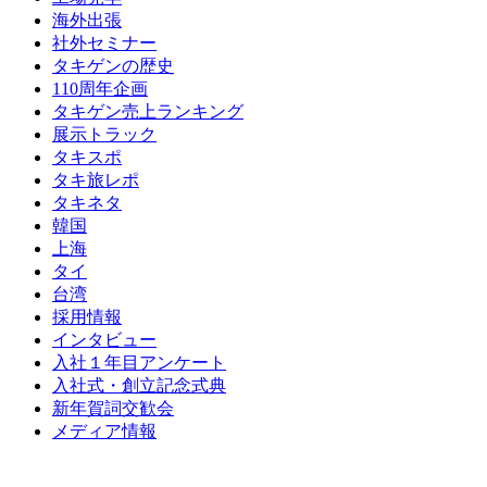
海外出張
社外セミナー
タキゲンの歴史
110周年企画
タキゲン売上ランキング
展示トラック
タキスポ
タキ旅レポ
タキネタ
韓国
上海
タイ
台湾
採用情報
インタビュー
入社１年目アンケート
入社式・創立記念式典
新年賀詞交歓会
メディア情報