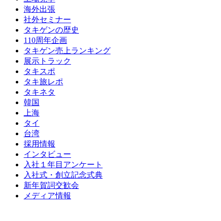
海外出張
社外セミナー
タキゲンの歴史
110周年企画
タキゲン売上ランキング
展示トラック
タキスポ
タキ旅レポ
タキネタ
韓国
上海
タイ
台湾
採用情報
インタビュー
入社１年目アンケート
入社式・創立記念式典
新年賀詞交歓会
メディア情報