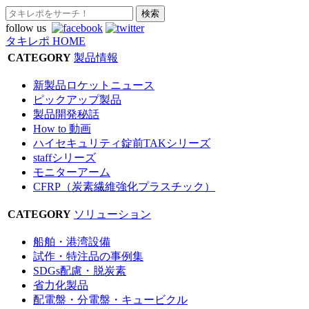
follow us
タキレポ HOME
CATEGORY
製品情報
新製品ロケットニュース
ピックアップ製品
製品開発秘話
How to 動画
ハイセキュリティ錠前TAKシリーズ
staffシリーズ
モニターアーム
CFRP（炭素繊維強化プラスチック）
CATEGORY
ソリューション
船舶・港湾設備
試作・特注品の事例集
SDGs配慮・脱炭素
省力化製品
配電盤・分電盤・キュービクル