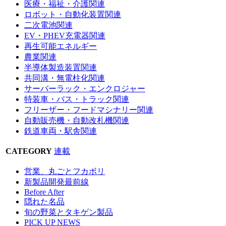
医療・福祉・介護関連
ロボット・自動化装置関連
二次電池関連
EV・PHEV充電器関連
再生可能エネルギー
農業関連
半導体製造装置関連
共同溝・無電柱化関連
サーバーラック・エンクロジャー
特装車・バス・トラック関連
フリーザー・フードマシナリー関連
自動販売機・自動改札機関連
鉄道車両・駅舎関連
CATEGORY
連載
営業、丸ごとフカボリ
新製品開発最前線
Before After
隠れた名品
旬の野菜とタキゲン製品
PICK UP NEWS