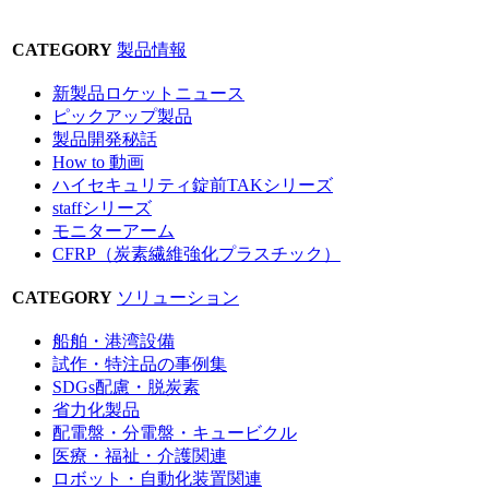
CATEGORY
製品情報
新製品ロケットニュース
ピックアップ製品
製品開発秘話
How to 動画
ハイセキュリティ錠前TAKシリーズ
staffシリーズ
モニターアーム
CFRP（炭素繊維強化プラスチック）
CATEGORY
ソリューション
船舶・港湾設備
試作・特注品の事例集
SDGs配慮・脱炭素
省力化製品
配電盤・分電盤・キュービクル
医療・福祉・介護関連
ロボット・自動化装置関連