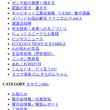
ポンチ絵の基礎と描き方
図面の見方・書き方
キャビネット工業会規格「CA300」集中講義
ズバッとお悩み解決 テクニカル Q and A
瀧源点回帰
光る技術！未来へのモノづくり
ちょっとユニークなお客様
ビジサスニュース
ECOLOGY NEWS SCRAMBLE
わが街わが支店
支店所在地（歴史探訪）
ニッポン再発見
あれこれWATCH
こんなとき、どう言うの?
４コマ漫画 のんきなのんちゃん
CATEGORY
タキゲンinfo.
お知らせ
展示会情報／出展告知
展示会情報／報告レポート
工場見学