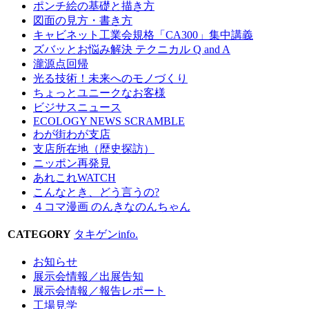
ポンチ絵の基礎と描き方
図面の見方・書き方
キャビネット工業会規格「CA300」集中講義
ズバッとお悩み解決 テクニカル Q and A
瀧源点回帰
光る技術！未来へのモノづくり
ちょっとユニークなお客様
ビジサスニュース
ECOLOGY NEWS SCRAMBLE
わが街わが支店
支店所在地（歴史探訪）
ニッポン再発見
あれこれWATCH
こんなとき、どう言うの?
４コマ漫画 のんきなのんちゃん
CATEGORY
タキゲンinfo.
お知らせ
展示会情報／出展告知
展示会情報／報告レポート
工場見学