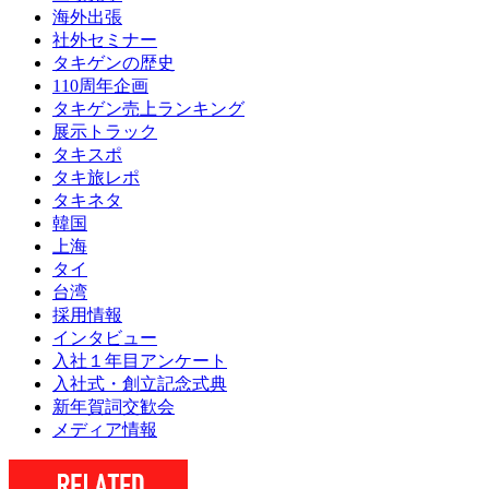
海外出張
社外セミナー
タキゲンの歴史
110周年企画
タキゲン売上ランキング
展示トラック
タキスポ
タキ旅レポ
タキネタ
韓国
上海
タイ
台湾
採用情報
インタビュー
入社１年目アンケート
入社式・創立記念式典
新年賀詞交歓会
メディア情報