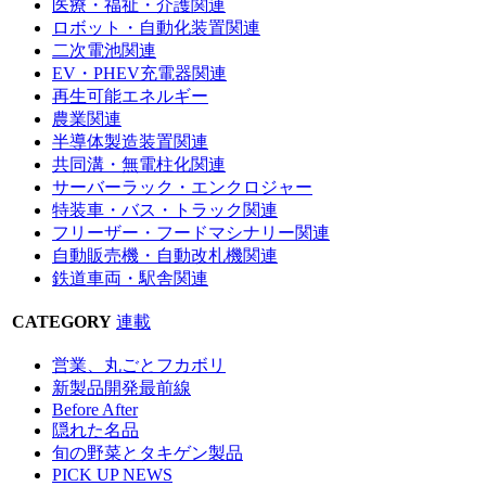
医療・福祉・介護関連
ロボット・自動化装置関連
二次電池関連
EV・PHEV充電器関連
再生可能エネルギー
農業関連
半導体製造装置関連
共同溝・無電柱化関連
サーバーラック・エンクロジャー
特装車・バス・トラック関連
フリーザー・フードマシナリー関連
自動販売機・自動改札機関連
鉄道車両・駅舎関連
CATEGORY
連載
営業、丸ごとフカボリ
新製品開発最前線
Before After
隠れた名品
旬の野菜とタキゲン製品
PICK UP NEWS