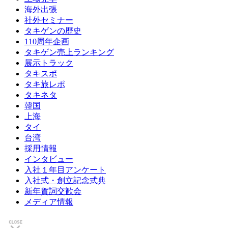
海外出張
社外セミナー
タキゲンの歴史
110周年企画
タキゲン売上ランキング
展示トラック
タキスポ
タキ旅レポ
タキネタ
韓国
上海
タイ
台湾
採用情報
インタビュー
入社１年目アンケート
入社式・創立記念式典
新年賀詞交歓会
メディア情報