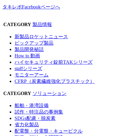
タキレポFacebookページへ
CATEGORY
製品情報
新製品ロケットニュース
ピックアップ製品
製品開発秘話
How to 動画
ハイセキュリティ錠前TAKシリーズ
staffシリーズ
モニターアーム
CFRP（炭素繊維強化プラスチック）
CATEGORY
ソリューション
船舶・港湾設備
試作・特注品の事例集
SDGs配慮・脱炭素
省力化製品
配電盤・分電盤・キュービクル