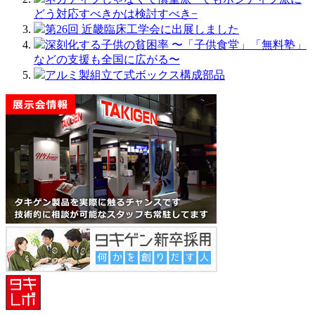
どう対応すべきかは検討すべき−
第26回 近畿臨床工学会に出展しました
深刻化する子供の貧困率 〜「子供食堂」「無料塾」
などの支援も全国に広がる〜
アルミ製組⽴て式ボックス構成部品