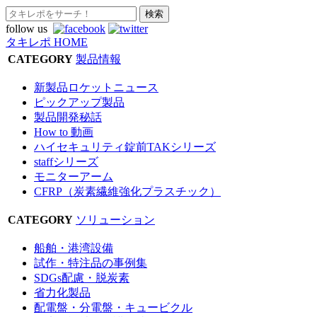
follow us
タキレポ HOME
CATEGORY
製品情報
新製品ロケットニュース
ピックアップ製品
製品開発秘話
How to 動画
ハイセキュリティ錠前TAKシリーズ
staffシリーズ
モニターアーム
CFRP（炭素繊維強化プラスチック）
CATEGORY
ソリューション
船舶・港湾設備
試作・特注品の事例集
SDGs配慮・脱炭素
省力化製品
配電盤・分電盤・キュービクル