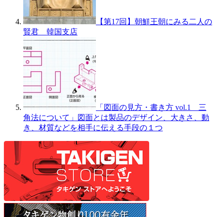
【第17回】朝鮮王朝にみる二人の
賢君 韓国支店
「図面の見方・書き方 vol.1 三
角法について」図面とは製品のデザイン、大きさ、動
き、材質などを相手に伝える手段の１つ