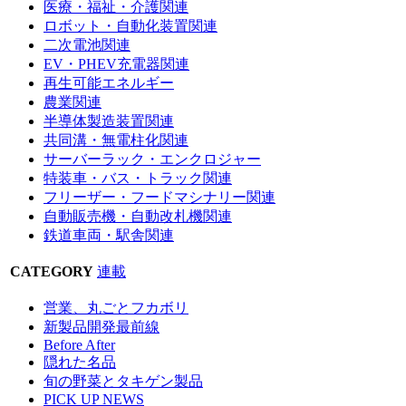
医療・福祉・介護関連
ロボット・自動化装置関連
二次電池関連
EV・PHEV充電器関連
再生可能エネルギー
農業関連
半導体製造装置関連
共同溝・無電柱化関連
サーバーラック・エンクロジャー
特装車・バス・トラック関連
フリーザー・フードマシナリー関連
自動販売機・自動改札機関連
鉄道車両・駅舎関連
CATEGORY
連載
営業、丸ごとフカボリ
新製品開発最前線
Before After
隠れた名品
旬の野菜とタキゲン製品
PICK UP NEWS