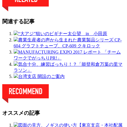
関連する記事
“大アジ”狙いのビギナー太公望 in 小田原
農業生産者の声から生まれた農業製品シリーズ CP-
604 グラフトチューブ、CP-609 クキロック
MANUFACTURING EXPO 2017 レポート 「チーム
ワークでがっちりPR!」
気合十分、練習ばっちり！？「能登和倉万葉の里マ
ラソン」
台湾支店 開設のご案内
オススメの記事
図面の見方、ノギスの使い方【東京支店・本社配属