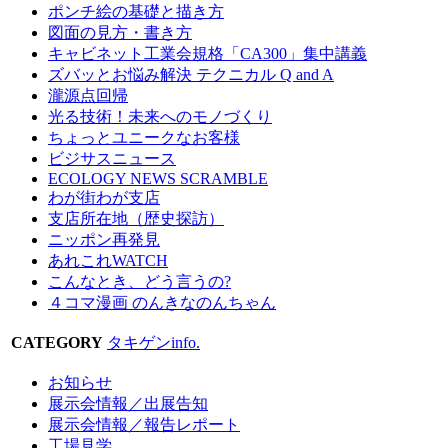
ポンチ絵の基礎と描き方
図面の見方・書き方
キャビネット工業会規格「CA300」集中講義
ズバッとお悩み解決 テクニカル Q and A
瀧源点回帰
光る技術！未来へのモノづくり
ちょっとユニークなお客様
ビジサスニュース
ECOLOGY NEWS SCRAMBLE
わが街わが支店
支店所在地（歴史探訪）
ニッポン再発見
あれこれWATCH
こんなとき、どう言うの?
４コマ漫画 のんきなのんちゃん
CATEGORY
タキゲンinfo.
お知らせ
展示会情報／出展告知
展示会情報／報告レポート
工場見学