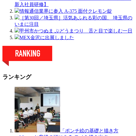
新入社員研修】
情報通信業界に参入 A-375 面付クレモン錠
［第30回／埼玉県］活気あふれる彩の国、 埼玉県の
いまに注目
甲州市かつぬま ぶどうまつり 舌と目で楽しむ一日
MEX金沢に出展しました
ランキング
「ポンチ絵の基礎と描き方