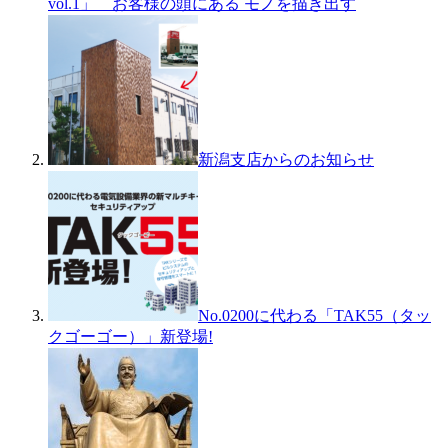
vol.1」 お客様の頭にある モノを描き出す
新潟支店からのお知らせ
No.0200に代わる「TAK55（タッ
クゴーゴー）」新登場!