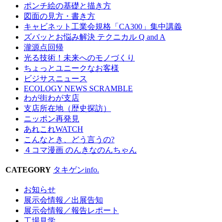
ポンチ絵の基礎と描き方
図面の見方・書き方
キャビネット工業会規格「CA300」集中講義
ズバッとお悩み解決 テクニカル Q and A
瀧源点回帰
光る技術！未来へのモノづくり
ちょっとユニークなお客様
ビジサスニュース
ECOLOGY NEWS SCRAMBLE
わが街わが支店
支店所在地（歴史探訪）
ニッポン再発見
あれこれWATCH
こんなとき、どう言うの?
４コマ漫画 のんきなのんちゃん
CATEGORY
タキゲンinfo.
お知らせ
展示会情報／出展告知
展示会情報／報告レポート
工場見学