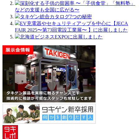
深刻化する子供の貧困率 〜「子供食堂」「無料塾」
などの支援も全国に広がる〜
タキゲン総合カタログ7つの秘密
EV充電器やセキュリティアップを中心に【JECA
FAIR 2025〜第73回電設工業展〜 】に出展しました
北海道ビジネスEXPOに出展しました