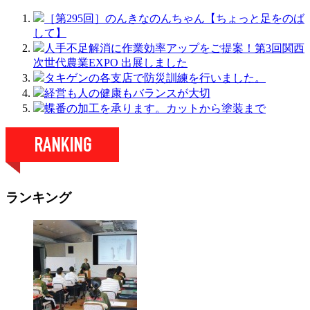
［第295回］のんきなのんちゃん【ちょっと足をのば
して】
人手不足解消に作業効率アップをご提案！第3回関西
次世代農業EXPO 出展しました
タキゲンの各支店で防災訓練を行いました。
経営も人の健康もバランスが大切
蝶番の加工を承ります。カットから塗装まで
ランキング