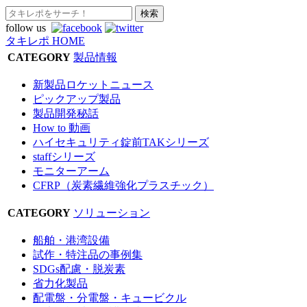
follow us
タキレポ HOME
CATEGORY
製品情報
新製品ロケットニュース
ピックアップ製品
製品開発秘話
How to 動画
ハイセキュリティ錠前TAKシリーズ
staffシリーズ
モニターアーム
CFRP（炭素繊維強化プラスチック）
CATEGORY
ソリューション
船舶・港湾設備
試作・特注品の事例集
SDGs配慮・脱炭素
省力化製品
配電盤・分電盤・キュービクル