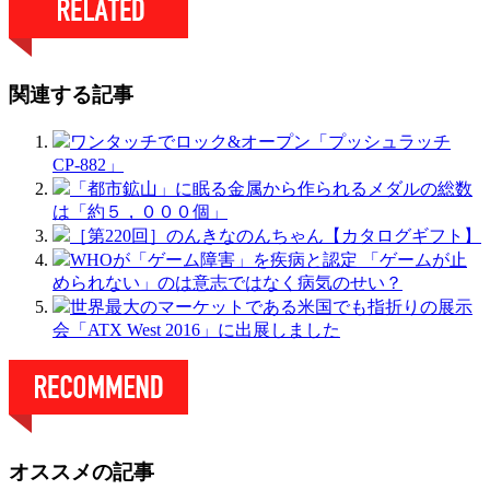
関連する記事
ワンタッチでロック&オープン「プッシュラッチ
CP-882」
「都市鉱山」に眠る金属から作られるメダルの総数
は「約５，０００個」
［第220回］のんきなのんちゃん【カタログギフト】
WHOが「ゲーム障害」を疾病と認定 「ゲームが止
められない」のは意志ではなく病気のせい？
世界最大のマーケットである米国でも指折りの展示
会「ATX West 2016」に出展しました
オススメの記事