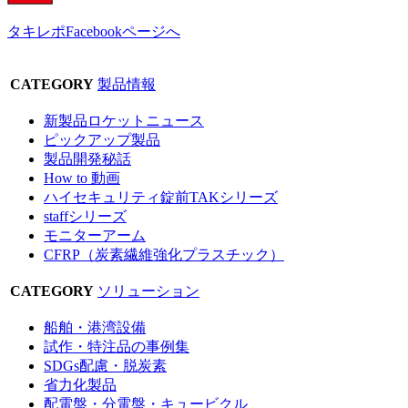
タキレポFacebookページへ
CATEGORY
製品情報
新製品ロケットニュース
ピックアップ製品
製品開発秘話
How to 動画
ハイセキュリティ錠前TAKシリーズ
staffシリーズ
モニターアーム
CFRP（炭素繊維強化プラスチック）
CATEGORY
ソリューション
船舶・港湾設備
試作・特注品の事例集
SDGs配慮・脱炭素
省力化製品
配電盤・分電盤・キュービクル