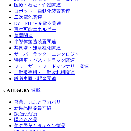
医療・福祉・介護関連
ロボット・自動化装置関連
二次電池関連
EV・PHEV充電器関連
再生可能エネルギー
農業関連
半導体製造装置関連
共同溝・無電柱化関連
サーバーラック・エンクロジャー
特装車・バス・トラック関連
フリーザー・フードマシナリー関連
自動販売機・自動改札機関連
鉄道車両・駅舎関連
CATEGORY
連載
営業、丸ごとフカボリ
新製品開発最前線
Before After
隠れた名品
旬の野菜とタキゲン製品