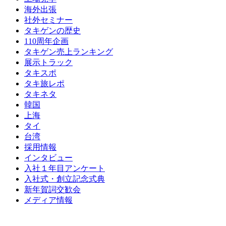
海外出張
社外セミナー
タキゲンの歴史
110周年企画
タキゲン売上ランキング
展示トラック
タキスポ
タキ旅レポ
タキネタ
韓国
上海
タイ
台湾
採用情報
インタビュー
入社１年目アンケート
入社式・創立記念式典
新年賀詞交歓会
メディア情報