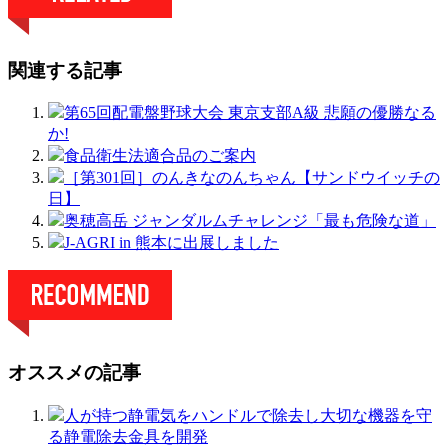
関連する記事
第65回配電盤野球大会 東京支部A級 悲願の優勝なる
か!
食品衛生法適合品のご案内
［第301回］のんきなのんちゃん【サンドウイッチの
日】
奥穂高岳 ジャンダルムチャレンジ「最も危険な道」
J-AGRI in 熊本に出展しました
オススメの記事
人が持つ静電気をハンドルで除去し大切な機器を守
る静電除去金具を開発