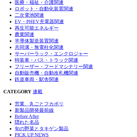
医療・福祉・介護関連
ロボット・自動化装置関連
二次電池関連
EV・PHEV充電器関連
再生可能エネルギー
農業関連
半導体製造装置関連
共同溝・無電柱化関連
サーバーラック・エンクロジャー
特装車・バス・トラック関連
フリーザー・フードマシナリー関連
自動販売機・自動改札機関連
鉄道車両・駅舎関連
CATEGORY
連載
営業、丸ごとフカボリ
新製品開発最前線
Before After
隠れた名品
旬の野菜とタキゲン製品
PICK UP NEWS