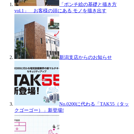
「ポンチ絵の基礎と描き方
vol.1」 お客様の頭にある モノを描き出す
新潟支店からのお知らせ
No.0200に代わる「TAK55（タッ
クゴーゴー）」新登場!