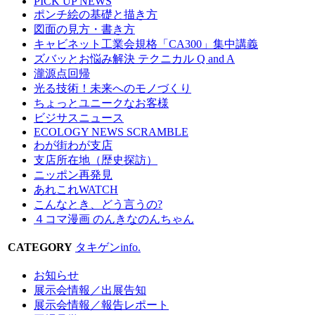
PICK UP NEWS
ポンチ絵の基礎と描き方
図面の見方・書き方
キャビネット工業会規格「CA300」集中講義
ズバッとお悩み解決 テクニカル Q and A
瀧源点回帰
光る技術！未来へのモノづくり
ちょっとユニークなお客様
ビジサスニュース
ECOLOGY NEWS SCRAMBLE
わが街わが支店
支店所在地（歴史探訪）
ニッポン再発見
あれこれWATCH
こんなとき、どう言うの?
４コマ漫画 のんきなのんちゃん
CATEGORY
タキゲンinfo.
お知らせ
展示会情報／出展告知
展示会情報／報告レポート