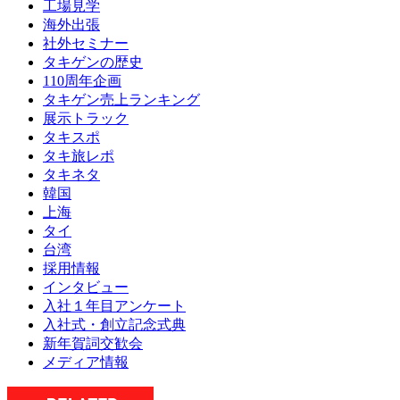
工場見学
海外出張
社外セミナー
タキゲンの歴史
110周年企画
タキゲン売上ランキング
展示トラック
タキスポ
タキ旅レポ
タキネタ
韓国
上海
タイ
台湾
採用情報
インタビュー
入社１年目アンケート
入社式・創立記念式典
新年賀詞交歓会
メディア情報