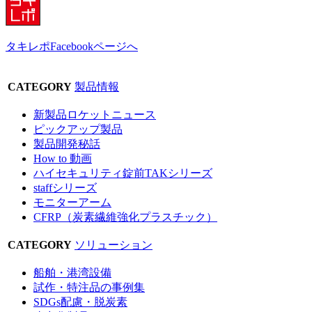
タキレポFacebookページへ
CATEGORY
製品情報
新製品ロケットニュース
ピックアップ製品
製品開発秘話
How to 動画
ハイセキュリティ錠前TAKシリーズ
staffシリーズ
モニターアーム
CFRP（炭素繊維強化プラスチック）
CATEGORY
ソリューション
船舶・港湾設備
試作・特注品の事例集
SDGs配慮・脱炭素