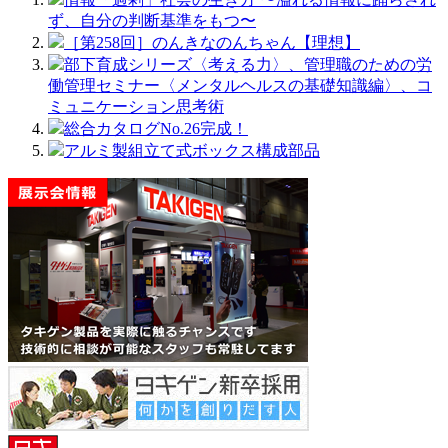
ず、自分の判断基準をもつ〜
［第258回］のんきなのんちゃん【理想】
部下育成シリーズ〈考える力〉、管理職のための労
働管理セミナー〈メンタルヘルスの基礎知識編〉、コ
ミュニケーション思考術
総合カタログNo.26完成！
アルミ製組⽴て式ボックス構成部品