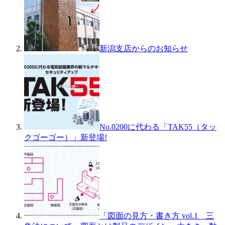
新潟支店からのお知らせ
No.0200に代わる「TAK55（タッ
クゴーゴー）」新登場!
「図面の見方・書き方 vol.1 三