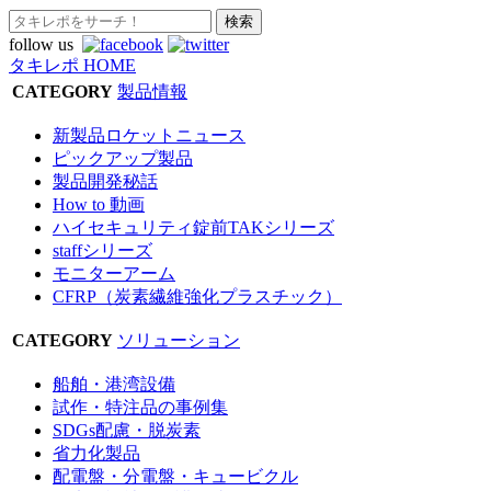
follow us
タキレポ HOME
CATEGORY
製品情報
新製品ロケットニュース
ピックアップ製品
製品開発秘話
How to 動画
ハイセキュリティ錠前TAKシリーズ
staffシリーズ
モニターアーム
CFRP（炭素繊維強化プラスチック）
CATEGORY
ソリューション
船舶・港湾設備
試作・特注品の事例集
SDGs配慮・脱炭素
省力化製品
配電盤・分電盤・キュービクル