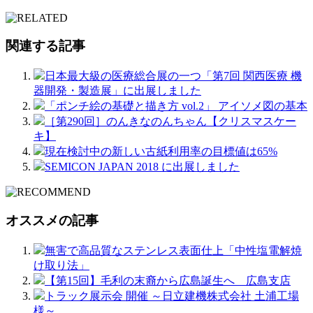
関連する記事
日本最大級の医療総合展の一つ「第7回 関西医療 機
器開発・製造展」に出展しました
「ポンチ絵の基礎と描き方 vol.2」 アイソメ図の基本
［第290回］のんきなのんちゃん【クリスマスケー
キ】
現在検討中の新しい古紙利用率の目標値は65%
SEMICON JAPAN 2018 に出展しました
オススメの記事
無害で高品質なステンレス表面仕上「中性塩電解焼
け取り法」
【第15回】毛利の末裔から広島誕生へ 広島支店
トラック展示会 開催 ～日立建機株式会社 土浦工場
様～