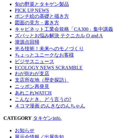
旬の野菜とタキゲン製品
PICK UP NEWS
ポンチ絵の基礎と描き方
図面の見方・書き方
キャビネット工業会規格「CA300」集中講義
ズバッとお悩み解決 テクニカル Q and A
瀧源点回帰
光る技術！未来へのモノづくり
ちょっとユニークなお客様
ビジサスニュース
ECOLOGY NEWS SCRAMBLE
わが街わが支店
支店所在地（歴史探訪）
ニッポン再発見
あれこれWATCH
こんなとき、どう言うの?
４コマ漫画 のんきなのんちゃん
CATEGORY
タキゲンinfo.
お知らせ
展示会情報／出展告知