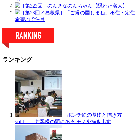
［第323回］のんきなのんちゃん【隠れた名人】
［第23回／島根県］「ご縁の国しまね」移住・定住
希望地で注目
ランキング
「ポンチ絵の基礎と描き方
vol.1」 お客様の頭にある モノを描き出す