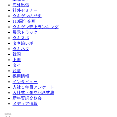
海外出張
社外セミナー
タキゲンの歴史
110周年企画
タキゲン売上ランキング
展示トラック
タキスポ
タキ旅レポ
タキネタ
韓国
上海
タイ
台湾
採用情報
インタビュー
入社１年目アンケート
入社式・創立記念式典
新年賀詞交歓会
メディア情報