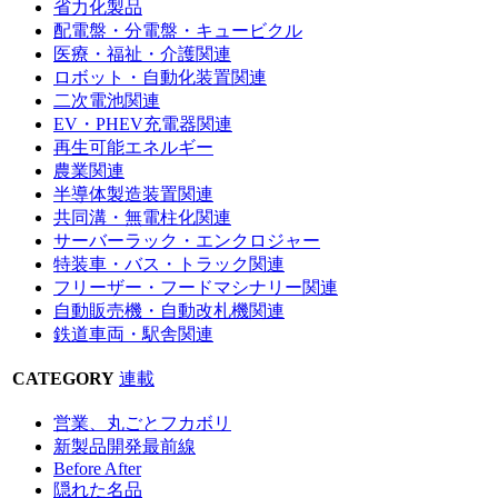
省力化製品
配電盤・分電盤・キュービクル
医療・福祉・介護関連
ロボット・自動化装置関連
二次電池関連
EV・PHEV充電器関連
再生可能エネルギー
農業関連
半導体製造装置関連
共同溝・無電柱化関連
サーバーラック・エンクロジャー
特装車・バス・トラック関連
フリーザー・フードマシナリー関連
自動販売機・自動改札機関連
鉄道車両・駅舎関連
CATEGORY
連載
営業、丸ごとフカボリ
新製品開発最前線
Before After
隠れた名品