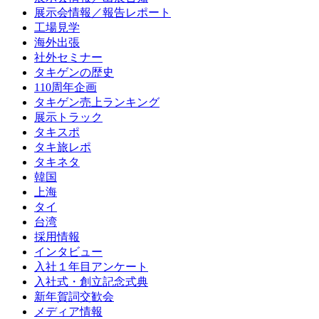
展示会情報／報告レポート
工場見学
海外出張
社外セミナー
タキゲンの歴史
110周年企画
タキゲン売上ランキング
展示トラック
タキスポ
タキ旅レポ
タキネタ
韓国
上海
タイ
台湾
採用情報
インタビュー
入社１年目アンケート
入社式・創立記念式典
新年賀詞交歓会
メディア情報