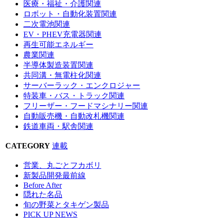
医療・福祉・介護関連
ロボット・自動化装置関連
二次電池関連
EV・PHEV充電器関連
再生可能エネルギー
農業関連
半導体製造装置関連
共同溝・無電柱化関連
サーバーラック・エンクロジャー
特装車・バス・トラック関連
フリーザー・フードマシナリー関連
自動販売機・自動改札機関連
鉄道車両・駅舎関連
CATEGORY
連載
営業、丸ごとフカボリ
新製品開発最前線
Before After
隠れた名品
旬の野菜とタキゲン製品
PICK UP NEWS