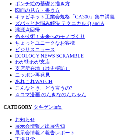
ポンチ絵の基礎と描き方
図面の見方・書き方
キャビネット工業会規格「CA300」集中講義
ズバッとお悩み解決 テクニカル Q and A
瀧源点回帰
光る技術！未来へのモノづくり
ちょっとユニークなお客様
ビジサスニュース
ECOLOGY NEWS SCRAMBLE
わが街わが支店
支店所在地（歴史探訪）
ニッポン再発見
あれこれWATCH
こんなとき、どう言うの?
４コマ漫画 のんきなのんちゃん
CATEGORY
タキゲンinfo.
お知らせ
展示会情報／出展告知
展示会情報／報告レポート
工場見学