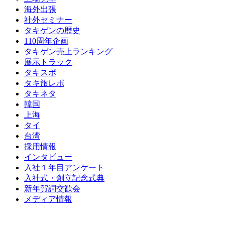
海外出張
社外セミナー
タキゲンの歴史
110周年企画
タキゲン売上ランキング
展示トラック
タキスポ
タキ旅レポ
タキネタ
韓国
上海
タイ
台湾
採用情報
インタビュー
入社１年目アンケート
入社式・創立記念式典
新年賀詞交歓会
メディア情報