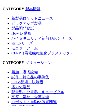
CATEGORY
製品情報
新製品ロケットニュース
ピックアップ製品
製品開発秘話
How to 動画
ハイセキュリティ錠前TAKシリーズ
staffシリーズ
モニターアーム
CFRP（炭素繊維強化プラスチック）
CATEGORY
ソリューション
船舶・港湾設備
試作・特注品の事例集
SDGs配慮・脱炭素
省力化製品
配電盤・分電盤・キュービクル
医療・福祉・介護関連
ロボット・自動化装置関連