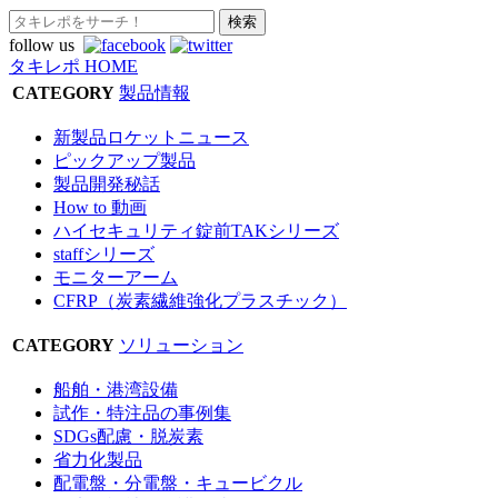
follow us
タキレポ HOME
CATEGORY
製品情報
新製品ロケットニュース
ピックアップ製品
製品開発秘話
How to 動画
ハイセキュリティ錠前TAKシリーズ
staffシリーズ
モニターアーム
CFRP（炭素繊維強化プラスチック）
CATEGORY
ソリューション
船舶・港湾設備
試作・特注品の事例集
SDGs配慮・脱炭素
省力化製品
配電盤・分電盤・キュービクル