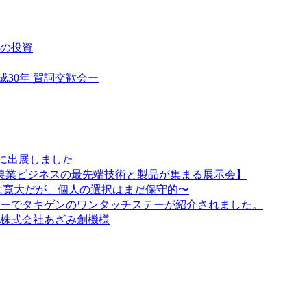
ての投資
成30年 賀詞交歓会ー
Oに出展しました
た【農業ビジネスの最先端技術と製品が集まる展示会】
は寛大だが、個人の選択はまだ保守的〜
ーでタキゲンのワンタッチステーが紹介されました。
株式会社あざみ創機様