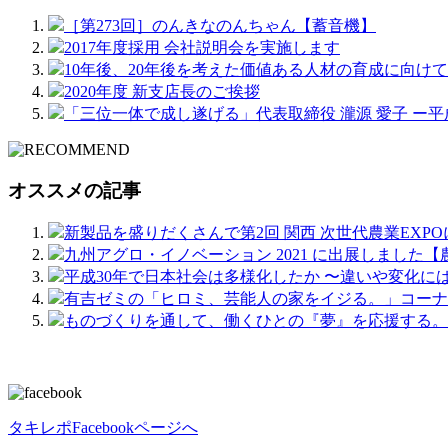
［第273回］のんきなのんちゃん【蓄音機】
2017年度採用 会社説明会を実施します
10年後、20年後を考えた価値ある人材の育成に向け
2020年度 新支店長のご挨拶
「三位一体で成し遂げる」代表取締役 瀧源 愛子 ー平
オススメの記事
新製品を盛りだくさんで第2回 関西 次世代農業EXP
九州アグロ・イノベーション 2021 に出展しまし
平成30年で日本社会は多様化したか 〜違いや変化に
有吉ゼミの「ヒロミ、芸能人の家をイジる。」コーナ
ものづくりを通して、働くひとの『夢』を応援する。
タキレポFacebookページへ