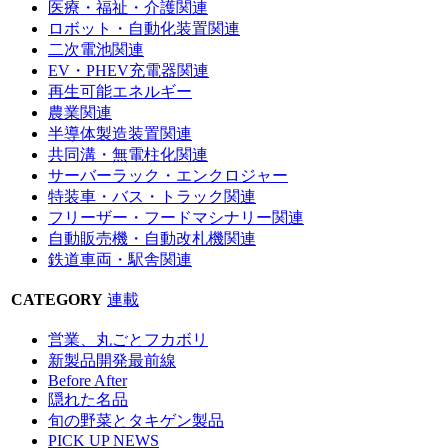
医療・福祉・介護関連
ロボット・自動化装置関連
二次電池関連
EV・PHEV充電器関連
再生可能エネルギー
農業関連
半導体製造装置関連
共同溝・無電柱化関連
サーバーラック・エンクロジャー
特装車・バス・トラック関連
フリーザー・フードマシナリー関連
自動販売機・自動改札機関連
鉄道車両・駅舎関連
CATEGORY
連載
営業、丸ごとフカボリ
新製品開発最前線
Before After
隠れた名品
旬の野菜とタキゲン製品
PICK UP NEWS