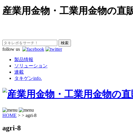
産業用金物・工業用金物の直
follow us
製品情報
ソリューション
連載
タキゲンinfo.
HOME
>
>
agri-8
agri-8