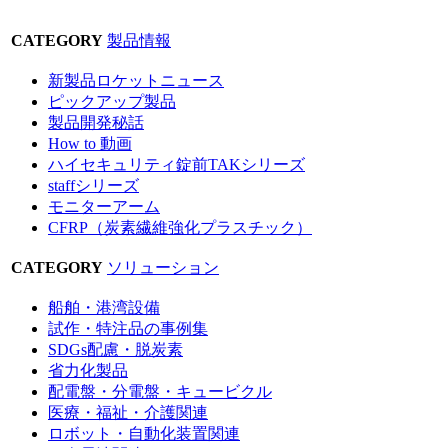
CATEGORY
製品情報
新製品ロケットニュース
ピックアップ製品
製品開発秘話
How to 動画
ハイセキュリティ錠前TAKシリーズ
staffシリーズ
モニターアーム
CFRP（炭素繊維強化プラスチック）
CATEGORY
ソリューション
船舶・港湾設備
試作・特注品の事例集
SDGs配慮・脱炭素
省力化製品
配電盤・分電盤・キュービクル
医療・福祉・介護関連
ロボット・自動化装置関連