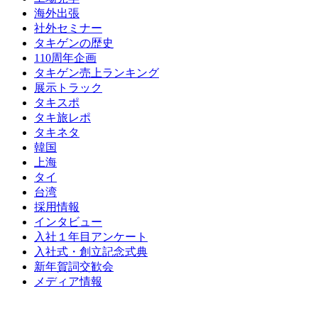
海外出張
社外セミナー
タキゲンの歴史
110周年企画
タキゲン売上ランキング
展示トラック
タキスポ
タキ旅レポ
タキネタ
韓国
上海
タイ
台湾
採用情報
インタビュー
入社１年目アンケート
入社式・創立記念式典
新年賀詞交歓会
メディア情報