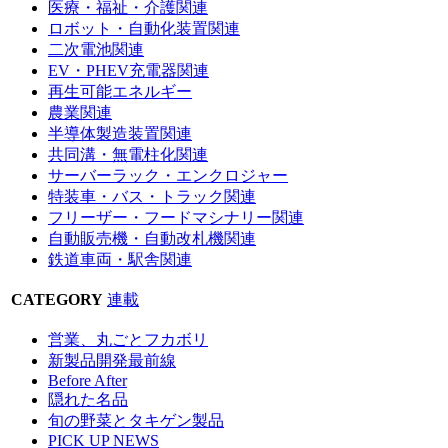
医療・福祉・介護関連
ロボット・自動化装置関連
二次電池関連
EV・PHEV充電器関連
再生可能エネルギー
農業関連
半導体製造装置関連
共同溝・無電柱化関連
サーバーラック・エンクロジャー
特装車・バス・トラック関連
フリーザー・フードマシナリー関連
自動販売機・自動改札機関連
鉄道車両・駅舎関連
CATEGORY
連載
営業、丸ごとフカボリ
新製品開発最前線
Before After
隠れた名品
旬の野菜とタキゲン製品
PICK UP NEWS