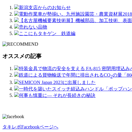
新潟支店からのお知らせ
電動作業車が勢揃い。九州施設園芸・農業資材展2018
【名古屋機械要素技術展】機械部品、加工技術、表面
売れない品物
ここにもタキゲン 鉄道編
オススメの記事
特装金具で物流の安全を支える FA-815 密閉用埋込
鉄道による貨物輸送で年間に排出されるCO
の量「8
2
SEMICON Japan 2023に出展しました
一時代を築いたスイッチ組込みハンドル「ポップハンドル
何事も慎重に― それが長続きの秘訣
タキレポFacebookページへ