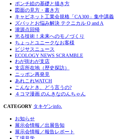
ポンチ絵の基礎と描き方
図面の見方・書き方
キャビネット工業会規格「CA300」集中講義
ズバッとお悩み解決 テクニカル Q and A
瀧源点回帰
光る技術！未来へのモノづくり
ちょっとユニークなお客様
ビジサスニュース
ECOLOGY NEWS SCRAMBLE
わが街わが支店
支店所在地（歴史探訪）
ニッポン再発見
あれこれWATCH
こんなとき、どう言うの?
４コマ漫画 のんきなのんちゃん
CATEGORY
タキゲンinfo.
お知らせ
展示会情報／出展告知
展示会情報／報告レポート
工場見学