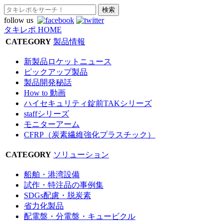
follow us
タキレポ HOME
CATEGORY
製品情報
新製品ロケットニュース
ピックアップ製品
製品開発秘話
How to 動画
ハイセキュリティ錠前TAKシリーズ
staffシリーズ
モニターアーム
CFRP（炭素繊維強化プラスチック）
CATEGORY
ソリューション
船舶・港湾設備
試作・特注品の事例集
SDGs配慮・脱炭素
省力化製品
配電盤・分電盤・キュービクル