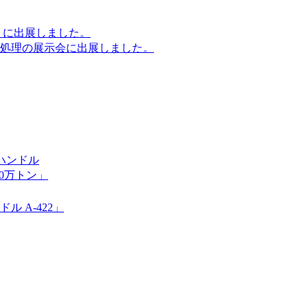
 に出展しました。
処理の展示会に出展しました。
みハンドル
60万トン」
 A-422」