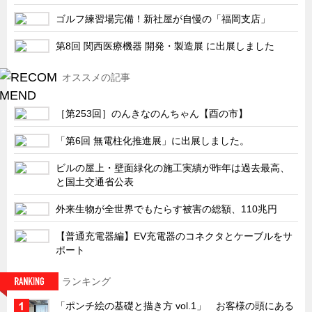
サーバーラック・エンクロジャー
ゴルフ練習場完備！新社屋が自慢の「福岡支店」
特装車・バス・トラック関連
第8回 関西医療機器 開発・製造展 に出展しました
フリーザー・フードマシナリー関連
自動販売機・自動改札機関連
オススメの記事
鉄道車両・駅舎関連
［第253回］のんきなのんちゃん【酉の市】
連載
CATEGORY
「第6回 無電柱化推進展」に出展しました。
営業、丸ごとフカボリ
ビルの屋上・壁面緑化の施工実績が昨年は過去最高、
新製品開発最前線
と国土交通省公表
Before After
外来生物が全世界でもたらす被害の総額、110兆円
隠れた名品
【普通充電器編】EV充電器のコネクタとケーブルをサ
旬の野菜とタキゲン製品
ポート
PICK UP NEWS
ランキング
ポンチ絵の基礎と描き方
「ポンチ絵の基礎と描き方 vol.1」 お客様の頭にある
図面の見方・書き方