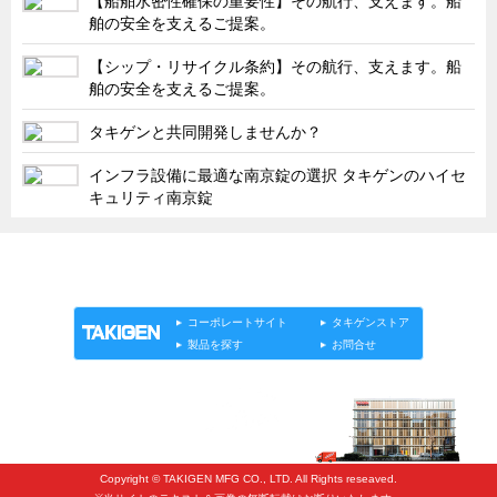
【船舶水密性確保の重要性】その航行、支えます。船
タキゲンinfo.
CATEGORY
舶の安全を支えるご提案。
お知らせ
【シップ・リサイクル条約】その航行、支えます。船
展示会情報／出展告知
舶の安全を支えるご提案。
展示会情報／報告レポート
タキゲンと共同開発しませんか？
工場見学
インフラ設備に最適な南京錠の選択 タキゲンのハイセ
海外出張
キュリティ南京錠
社外セミナー
「タキゲン」が発信するメディア「タキレポ」HOME
タキゲンの歴史
製品情報
ソリューション
連載
タキゲンinfo.
110周年企画
コーポレートサイト
タキゲンストア
タキゲン売上ランキング
製品を探す
お問合せ
展示トラック
タキスポ
タキ旅レポ
Copyright © TAKIGEN MFG CO., LTD. All Rights reseaved.
タキネタ