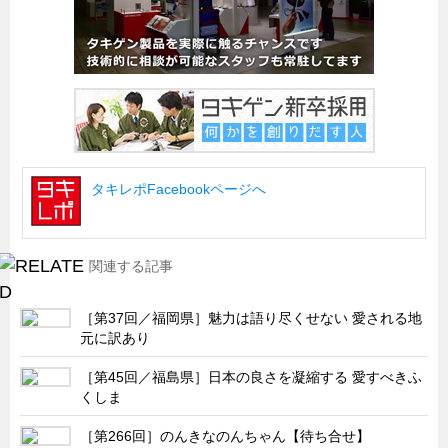
船舶・港湾設備
試作・特注品の事例集
SDGs配慮・脱炭素
省力化製品
配電盤・分電盤・キュービクル
タキレポFacebookページへ
医療・福祉・介護関連
ロボット・自動化装置関連
二次電池関連
関連する記事
EV・PHEV充電器関連
［第37回／福岡県］魅力は語り尽くせない 愛される地
再生可能エネルギー
元に訳あり
農業関連
［第45回／福島県］日本の良さを凝縮する 愛すべきふ
半導体製造装置関連
くしま
共同溝・無電柱化関連
［第266回］のんきなのんちゃん【待ち合せ】