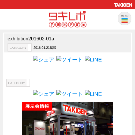
exhibition201602-01a
製品情報
CATEGORY
2016.01.21掲載
CATEGORY
新製品ロケットニュース
ピックアップ製品
製品開発秘話
How to 動画
CATEGORY
ハイセキュリティ錠前TAKシリーズ
staffシリーズ
モニターアーム
CFRP（炭素繊維強化プラスチック）
ソリューション
CATEGORY