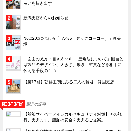
モノを描き出す
キャビネット工業会規格「CA300」集中講義
ズバッとお悩み解決 テクニカル Q and A
新潟支店からのお知らせ
瀧源点回帰
光る技術！未来へのモノづくり
No.0200に代わる「TAK55（タックゴーゴー）」新登
場!
ちょっとユニークなお客様
ビジサスニュース
「図面の見方・書き方 vol.1 三角法について」図面と
は製品のデザイン、大きさ、動き、材質などを相手に
ECOLOGY NEWS SCRAMBLE
伝える手段の１つ
わが街わが支店
【第17回】朝鮮王朝にみる二人の賢君 韓国支店
支店所在地（歴史探訪）
ニッポン再発見
あれこれWATCH
最近の記事
こんなとき、どう言うの?
【船舶サイバーフィジカルセキュリティ対策】その航
行、支えます。船舶の安全を支えるご提案。
４コマ漫画 のんきなのんちゃん