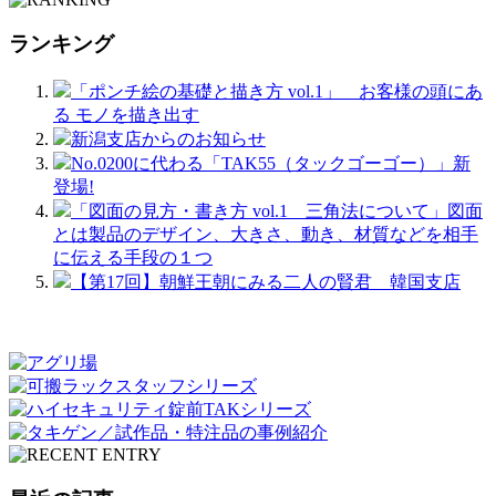
ランキング
「ポンチ絵の基礎と描き方 vol.1」 お客様の頭にあ
る モノを描き出す
新潟支店からのお知らせ
No.0200に代わる「TAK55（タックゴーゴー）」新
登場!
「図面の見方・書き方 vol.1 三角法について」図面
とは製品のデザイン、大きさ、動き、材質などを相手
に伝える手段の１つ
【第17回】朝鮮王朝にみる二人の賢君 韓国支店