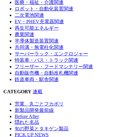
医療・福祉・介護関連
ロボット・自動化装置関連
二次電池関連
EV・PHEV充電器関連
再生可能エネルギー
農業関連
半導体製造装置関連
共同溝・無電柱化関連
サーバーラック・エンクロジャー
特装車・バス・トラック関連
フリーザー・フードマシナリー関連
自動販売機・自動改札機関連
鉄道車両・駅舎関連
CATEGORY
連載
営業、丸ごとフカボリ
新製品開発最前線
Before After
隠れた名品
旬の野菜とタキゲン製品
PICK UP NEWS