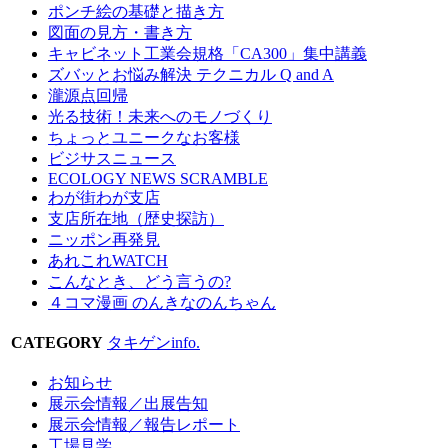
ポンチ絵の基礎と描き方
図面の見方・書き方
キャビネット工業会規格「CA300」集中講義
ズバッとお悩み解決 テクニカル Q and A
瀧源点回帰
光る技術！未来へのモノづくり
ちょっとユニークなお客様
ビジサスニュース
ECOLOGY NEWS SCRAMBLE
わが街わが支店
支店所在地（歴史探訪）
ニッポン再発見
あれこれWATCH
こんなとき、どう言うの?
４コマ漫画 のんきなのんちゃん
CATEGORY
タキゲンinfo.
お知らせ
展示会情報／出展告知
展示会情報／報告レポート
工場見学