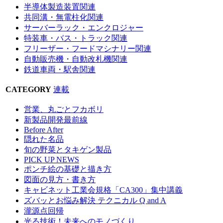
半導体製造装置関連
共同溝・無電柱化関連
サーバーラック・エンクロジャー
特装車・バス・トラック関連
フリーザー・フードマシナリー関連
自動販売機・自動改札機関連
鉄道車両・駅舎関連
CATEGORY
連載
営業、丸ごとフカボリ
新製品開発最前線
Before After
隠れた名品
旬の野菜とタキゲン製品
PICK UP NEWS
ポンチ絵の基礎と描き方
図面の見方・書き方
キャビネット工業会規格「CA300」集中講義
ズバッとお悩み解決 テクニカル Q and A
瀧源点回帰
光る技術！未来へのモノづくり