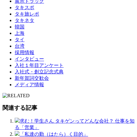
展示トラック
タキスポ
タキ旅レポ
タキネタ
韓国
上海
タイ
台湾
採用情報
インタビュー
入社１年目アンケート
入社式・創立記念式典
新年賀詞交歓会
メディア情報
関連する記事
求む！学生さん タキゲンってどんな会社？ 仕事を知
る「営業」
「私達の勤（はたら）く目的」