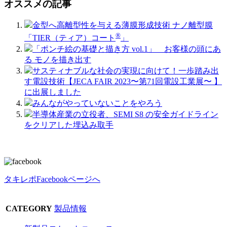
オススメの記事
金型へ高離型性を与える薄膜形成技術 ナノ離型膜
®
「TIER（ティア）コート
」
「ポンチ絵の基礎と描き方 vol.1」 お客様の頭にあ
る モノを描き出す
サスティナブルな社会の実現に向けて！一歩踏み出
す電設技術【JECA FAIR 2023〜第71回電設工業展〜 】
に出展しました
みんながやっていないことをやろう
半導体産業の立役者、SEMI S8 の安全ガイドライン
をクリアした埋込み取手
タキレポFacebookページへ
CATEGORY
製品情報