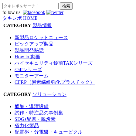
follow us
タキレポ HOME
CATEGORY
製品情報
新製品ロケットニュース
ピックアップ製品
製品開発秘話
How to 動画
ハイセキュリティ錠前TAKシリーズ
staffシリーズ
モニターアーム
CFRP（炭素繊維強化プラスチック）
CATEGORY
ソリューション
船舶・港湾設備
試作・特注品の事例集
SDGs配慮・脱炭素
省力化製品
配電盤・分電盤・キュービクル