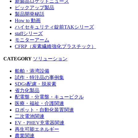
新製品ロケットニュース
ピックアップ製品
製品開発秘話
How to 動画
ハイセキュリティ錠前TAKシリーズ
staffシリーズ
モニターアーム
CFRP（炭素繊維強化プラスチック）
CATEGORY
ソリューション
船舶・港湾設備
試作・特注品の事例集
SDGs配慮・脱炭素
省力化製品
配電盤・分電盤・キュービクル
医療・福祉・介護関連
ロボット・自動化装置関連
二次電池関連
EV・PHEV充電器関連
再生可能エネルギー
農業関連