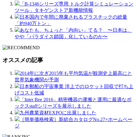
「B-1346シリーズ専用 トルク計算シミュレーション
ツール」タキゲンストア新機能情報
日本国内で年間に廃棄されるプラスチックの総量
「約940万トン」
あなたも、ちょっと「内向い」てる？ 〜日本は、
やや「パラダイス鎖国」化しているのか〜
オススメの記事
2014年に次ぎ2015年も平均気温が観測史上最高にと
世界気象機関が予測
日本郵船の宇宙事業 洋上でのロケット回収で打ち上
げコスト低減
「Inter Bee 2016」精密機器の運搬と運用に最適なボ
ックスstaffシリーズを展示しました
九州農業資材EXPOに出展しました
［簡単価格検索］新総合カタログNo.27×ホームペー
ジ