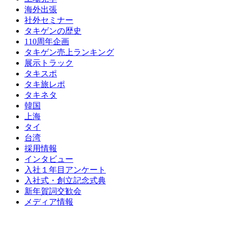
海外出張
社外セミナー
タキゲンの歴史
110周年企画
タキゲン売上ランキング
展示トラック
タキスポ
タキ旅レポ
タキネタ
韓国
上海
タイ
台湾
採用情報
インタビュー
入社１年目アンケート
入社式・創立記念式典
新年賀詞交歓会
メディア情報