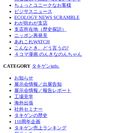
ちょっとユニークなお客様
ビジサスニュース
ECOLOGY NEWS SCRAMBLE
わが街わが支店
支店所在地（歴史探訪）
ニッポン再発見
あれこれWATCH
こんなとき、どう言うの?
４コマ漫画 のんきなのんちゃん
CATEGORY
タキゲンinfo.
お知らせ
展示会情報／出展告知
展示会情報／報告レポート
工場見学
海外出張
社外セミナー
タキゲンの歴史
110周年企画
タキゲン売上ランキング