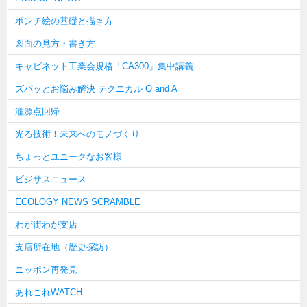
ポンチ絵の基礎と描き方
図面の見方・書き方
キャビネット工業会規格「CA300」集中講義
ズバッとお悩み解決 テクニカル Q and A
瀧源点回帰
光る技術！未来へのモノづくり
ちょっとユニークなお客様
ビジサスニュース
ECOLOGY NEWS SCRAMBLE
わが街わが支店
支店所在地（歴史探訪）
ニッポン再発見
あれこれWATCH