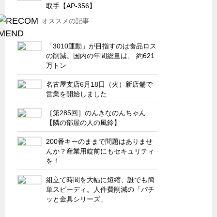
サーバーラック・エンクロジャー
取手【AP-356】
特装車・バス・トラック関連
オススメの記事
フリーザー・フードマシナリー関連
「3010運動」が目指すのは食品ロス
自動販売機・自動改札機関連
の削減。国内の年間総量は、 約621
万トン
鉄道車両・駅舎関連
名古屋支店6月18日（火）新店舗で
連載
CATEGORY
営業を開始しました
営業、丸ごとフカボリ
［第285回］のんきなのんちゃん
新製品開発最前線
【隣の部屋の人の風鈴】
Before After
200番キーのままで問題はありませ
隠れた名品
んか？産業用錠前にもセキュリティ
を！
旬の野菜とタキゲン製品
組立て時間を大幅に短縮、誰でも簡
PICK UP NEWS
単スピーディ。人件費削減の「パチ
ポンチ絵の基礎と描き方
ッと金具シリーズ」
図面の見方・書き方