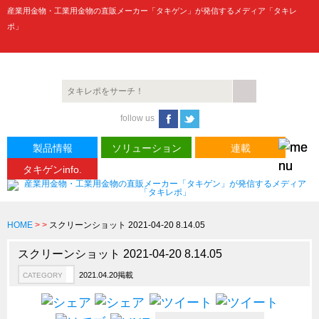
産業用金物・工業用金物の直販メーカー「タキゲン」が発信するメディア「タキレ
ポ」
製品情報
CATEGORY
follow us
新製品ロケットニュース
ピックアップ製品
製品情報
ソリューション
連載
タキゲンinfo.
製品開発秘話
How to 動画
ハイセキュリティ錠前TAKシリーズ
HOME
>
>
スクリーンショット 2021-04-20 8.14.05
staffシリーズ
スクリーンショット 2021-04-20 8.14.05
モニターアーム
2021.04.20掲載
CATEGORY
CFRP（炭素繊維強化プラスチック）
ソリューション
CATEGORY