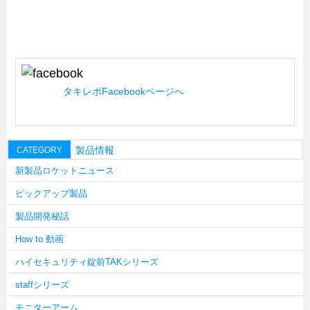
キャビネット工業会規格「CA300」集中講義
ズバッとお悩み解決 テクニカル Q and A
瀧源点回帰
光る技術！未来へのモノづくり
タキレポFacebookページへ
ちょっとユニークなお客様
ビジサスニュース
製品情報
CATEGORY
ECOLOGY NEWS SCRAMBLE
新製品ロケットニュース
わが街わが支店
ピックアップ製品
支店所在地（歴史探訪）
製品開発秘話
ニッポン再発見
How to 動画
あれこれWATCH
ハイセキュリティ錠前TAKシリーズ
こんなとき、どう言うの?
staffシリーズ
４コマ漫画 のんきなのんちゃん
モニターアーム