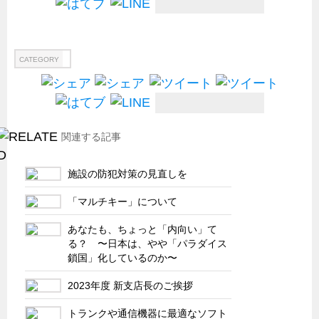
船舶・港湾設備
試作・特注品の事例集
CATEGORY
SDGs配慮・脱炭素
省力化製品
配電盤・分電盤・キュービクル
関連する記事
医療・福祉・介護関連
ロボット・自動化装置関連
施設の防犯対策の見直しを
二次電池関連
「マルチキー」について
EV・PHEV充電器関連
あなたも、ちょっと「内向い」て
再生可能エネルギー
る？ 〜日本は、やや「パラダイス
農業関連
鎖国」化しているのか〜
半導体製造装置関連
2023年度 新支店長のご挨拶
共同溝・無電柱化関連
トランクや通信機器に最適なソフト