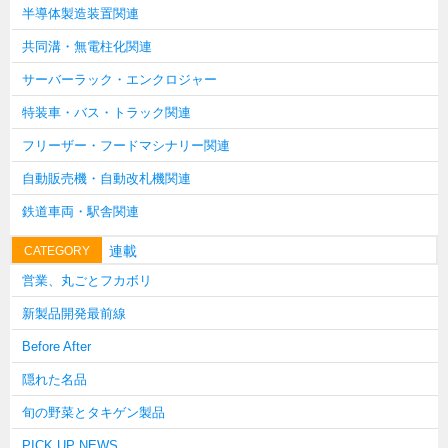
半導体製造装置関連
韓国
共同溝・無電柱化関連
上海
サーバーラック・エンクロジャー
タイ
特装車・バス・トラック関連
台湾
フリーザー・フードマシナリー関連
採用情報
自動販売機・自動改札機関連
インタビュー
鉄道車両・駅舎関連
入社１年目アンケート
連載
CATEGORY
入社式・創立記念式典
営業、丸ごとフカボリ
新年賀詞交歓会
新製品開発最前線
メディア情報
Before After
隠れた名品
旬の野菜とタキゲン製品
PICK UP NEWS