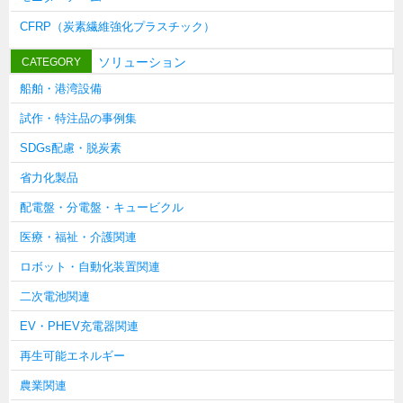
タキゲンinfo.
CATEGORY
CFRP（炭素繊維強化プラスチック）
お知らせ
ソリューション
CATEGORY
展示会情報／出展告知
船舶・港湾設備
展示会情報／報告レポート
試作・特注品の事例集
工場見学
SDGs配慮・脱炭素
海外出張
省力化製品
社外セミナー
配電盤・分電盤・キュービクル
タキゲンの歴史
医療・福祉・介護関連
110周年企画
ロボット・自動化装置関連
タキゲン売上ランキング
二次電池関連
展示トラック
EV・PHEV充電器関連
タキスポ
再生可能エネルギー
タキ旅レポ
農業関連
タキネタ