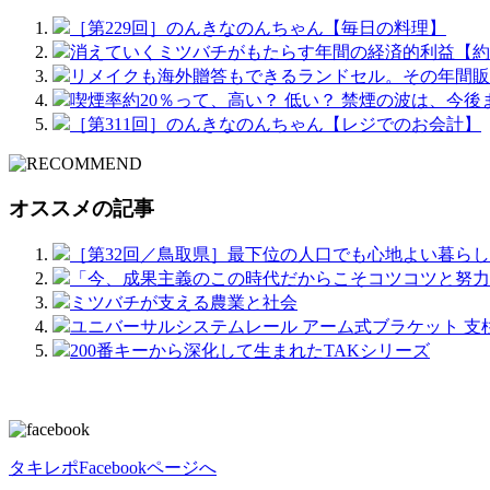
［第229回］のんきなのんちゃん【毎日の料理】
消えていくミツバチがもたらす年間の経済的利益【約
リメイクも海外贈答もできるランドセル。その年間販
喫煙率約20％って、高い？ 低い？ 禁煙の波は、今
［第311回］のんきなのんちゃん【レジでのお会計】
オススメの記事
［第32回／鳥取県］最下位の人口でも心地よい暮ら
「今、成果主義のこの時代だからこそコツコツと努力
ミツバチが支える農業と社会
ユニバーサルシステムレール アーム式ブラケット 支
200番キーから深化して生まれたTAKシリーズ
タキレポFacebookページへ