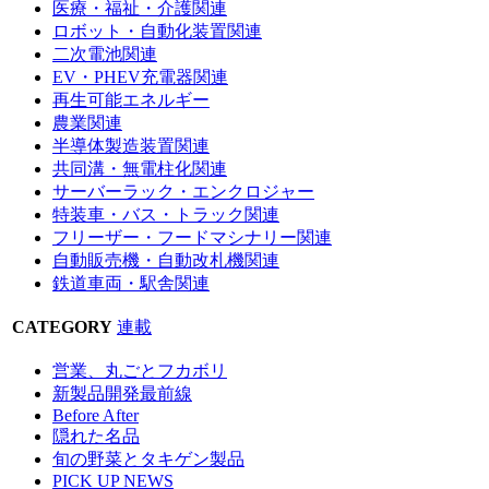
医療・福祉・介護関連
ロボット・自動化装置関連
二次電池関連
EV・PHEV充電器関連
再生可能エネルギー
農業関連
半導体製造装置関連
共同溝・無電柱化関連
サーバーラック・エンクロジャー
特装車・バス・トラック関連
フリーザー・フードマシナリー関連
自動販売機・自動改札機関連
鉄道車両・駅舎関連
CATEGORY
連載
営業、丸ごとフカボリ
新製品開発最前線
Before After
隠れた名品
旬の野菜とタキゲン製品
PICK UP NEWS