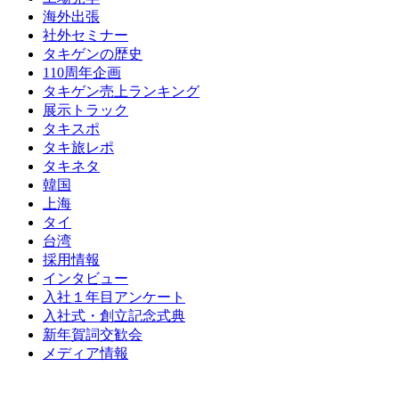
海外出張
社外セミナー
タキゲンの歴史
110周年企画
タキゲン売上ランキング
展示トラック
タキスポ
タキ旅レポ
タキネタ
韓国
上海
タイ
台湾
採用情報
インタビュー
入社１年目アンケート
入社式・創立記念式典
新年賀詞交歓会
メディア情報