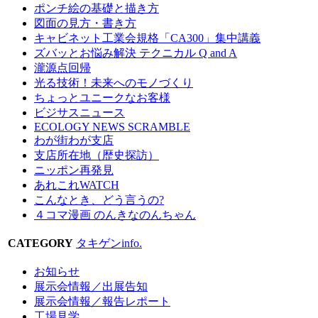
ポンチ絵の基礎と描き方
図面の見方・書き方
キャビネット工業会規格「CA300」集中講義
ズバッとお悩み解決 テクニカル Q and A
瀧源点回帰
光る技術！未来へのモノづくり
ちょっとユニークなお客様
ビジサスニュース
ECOLOGY NEWS SCRAMBLE
わが街わが支店
支店所在地（歴史探訪）
ニッポン再発見
あれこれWATCH
こんなとき、どう言うの?
４コマ漫画 のんきなのんちゃん
CATEGORY
タキゲンinfo.
お知らせ
展示会情報／出展告知
展示会情報／報告レポート
工場見学