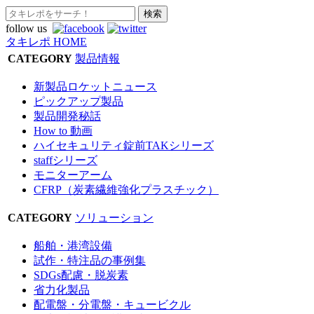
follow us
タキレポ HOME
CATEGORY
製品情報
新製品ロケットニュース
ピックアップ製品
製品開発秘話
How to 動画
ハイセキュリティ錠前TAKシリーズ
staffシリーズ
モニターアーム
CFRP（炭素繊維強化プラスチック）
CATEGORY
ソリューション
船舶・港湾設備
試作・特注品の事例集
SDGs配慮・脱炭素
省力化製品
配電盤・分電盤・キュービクル