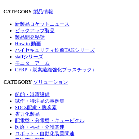
CATEGORY
製品情報
新製品ロケットニュース
ピックアップ製品
製品開発秘話
How to 動画
ハイセキュリティ錠前TAKシリーズ
staffシリーズ
モニターアーム
CFRP（炭素繊維強化プラスチック）
CATEGORY
ソリューション
船舶・港湾設備
試作・特注品の事例集
SDGs配慮・脱炭素
省力化製品
配電盤・分電盤・キュービクル
医療・福祉・介護関連
ロボット・自動化装置関連