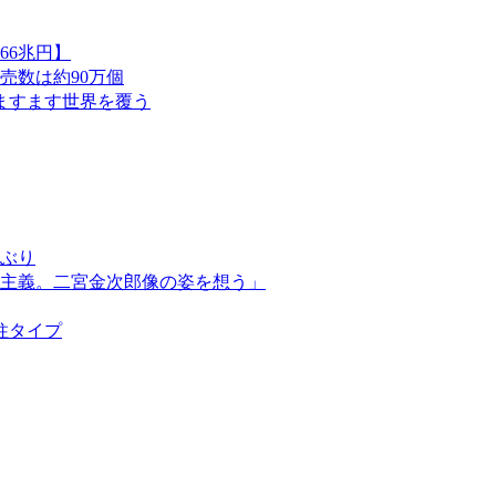
66兆円】
売数は約90万個
後ますます世界を覆う
しぶり
主義。二宮金次郎像の姿を想う」
柱タイプ