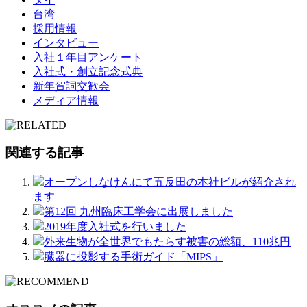
台湾
採用情報
インタビュー
入社１年目アンケート
入社式・創立記念式典
新年賀詞交歓会
メディア情報
関連する記事
オープンしなけんにて五反田の本社ビルが紹介され
ます
第12回 九州臨床工学会に出展しました
2019年度入社式を行いました
外来生物が全世界でもたらす被害の総額、110兆円
臓器に投影する手術ガイド「MIPS」