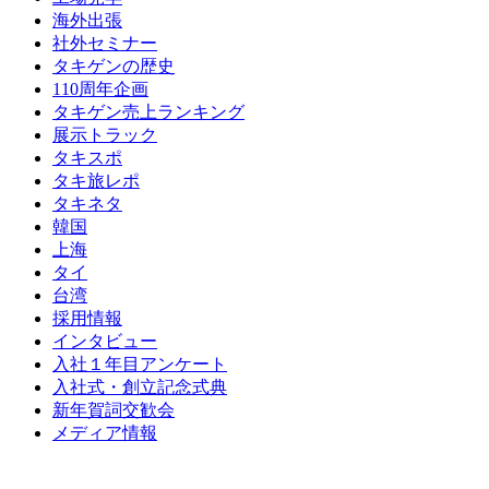
海外出張
社外セミナー
タキゲンの歴史
110周年企画
タキゲン売上ランキング
展示トラック
タキスポ
タキ旅レポ
タキネタ
韓国
上海
タイ
台湾
採用情報
インタビュー
入社１年目アンケート
入社式・創立記念式典
新年賀詞交歓会
メディア情報