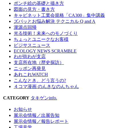
ポンチ絵の基礎と描き方
図面の見方・書き方
キャビネット工業会規格「CA300」集中講義
ズバッとお悩み解決 テクニカル Q and A
瀧源点回帰
光る技術！未来へのモノづくり
ちょっとユニークなお客様
ビジサスニュース
ECOLOGY NEWS SCRAMBLE
わが街わが支店
支店所在地（歴史探訪）
ニッポン再発見
あれこれWATCH
こんなとき、どう言うの?
４コマ漫画 のんきなのんちゃん
CATEGORY
タキゲンinfo.
お知らせ
展示会情報／出展告知
展示会情報／報告レポート
工場見学