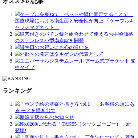
オススメの記事
ケーブルを束ねて、ベッドや壁に固定することで、
医療現場における衛生面と安全性が向上 「ケーブルキ
ャッチマグネット」
鍵穴付きのパチン錠と組合わせて使えるお手頃価格
のステンレス小型南京錠を開発
誕生日のお祝いにも心の通いを
外部への発言はタキゲンの代表として
ユニバーサルシステムレール アーム式ブラケット 支
柱タイプ
ランキング
「ポンチ絵の基礎と描き方 vol.1」 お客様の頭にあ
る モノを描き出す
新潟支店からのお知らせ
No.0200に代わる「TAK55（タックゴーゴー）」新
登場!
「図面の見方・書き方 vol.1 三角法について」図面