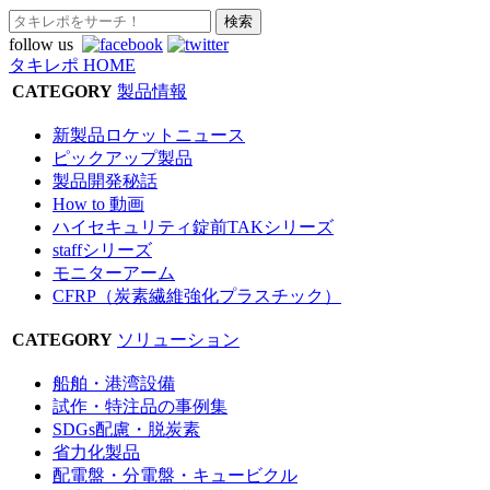
follow us
タキレポ HOME
CATEGORY
製品情報
新製品ロケットニュース
ピックアップ製品
製品開発秘話
How to 動画
ハイセキュリティ錠前TAKシリーズ
staffシリーズ
モニターアーム
CFRP（炭素繊維強化プラスチック）
CATEGORY
ソリューション
船舶・港湾設備
試作・特注品の事例集
SDGs配慮・脱炭素
省力化製品
配電盤・分電盤・キュービクル