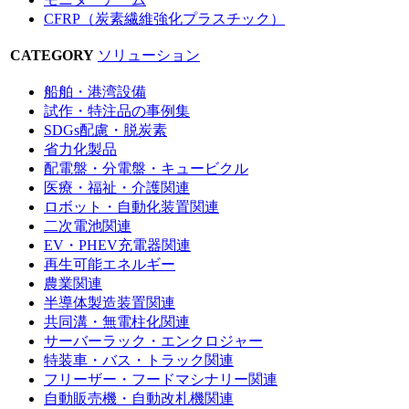
CFRP（炭素繊維強化プラスチック）
CATEGORY
ソリューション
船舶・港湾設備
試作・特注品の事例集
SDGs配慮・脱炭素
省力化製品
配電盤・分電盤・キュービクル
医療・福祉・介護関連
ロボット・自動化装置関連
二次電池関連
EV・PHEV充電器関連
再生可能エネルギー
農業関連
半導体製造装置関連
共同溝・無電柱化関連
サーバーラック・エンクロジャー
特装車・バス・トラック関連
フリーザー・フードマシナリー関連
自動販売機・自動改札機関連