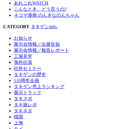
あれこれWATCH
こんなとき、どう言うの?
４コマ漫画 のんきなのんちゃん
CATEGORY
タキゲンinfo.
お知らせ
展示会情報／出展告知
展示会情報／報告レポート
工場見学
海外出張
社外セミナー
タキゲンの歴史
110周年企画
タキゲン売上ランキング
展示トラック
タキスポ
タキ旅レポ
タキネタ
韓国
上海
タイ