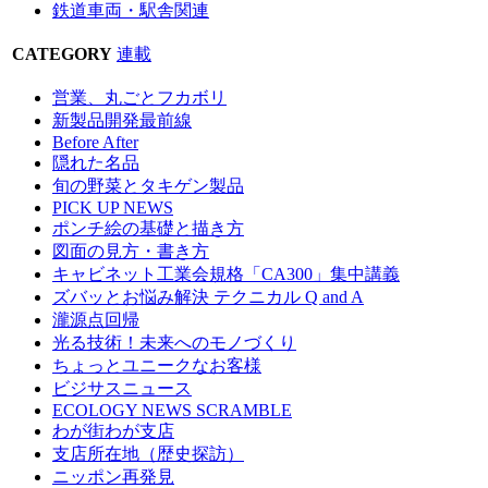
鉄道車両・駅舎関連
CATEGORY
連載
営業、丸ごとフカボリ
新製品開発最前線
Before After
隠れた名品
旬の野菜とタキゲン製品
PICK UP NEWS
ポンチ絵の基礎と描き方
図面の見方・書き方
キャビネット工業会規格「CA300」集中講義
ズバッとお悩み解決 テクニカル Q and A
瀧源点回帰
光る技術！未来へのモノづくり
ちょっとユニークなお客様
ビジサスニュース
ECOLOGY NEWS SCRAMBLE
わが街わが支店
支店所在地（歴史探訪）
ニッポン再発見