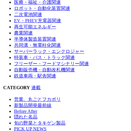
医療・福祉・介護関連
ロボット・自動化装置関連
二次電池関連
EV・PHEV充電器関連
再生可能エネルギー
農業関連
半導体製造装置関連
共同溝・無電柱化関連
サーバーラック・エンクロジャー
特装車・バス・トラック関連
フリーザー・フードマシナリー関連
自動販売機・自動改札機関連
鉄道車両・駅舎関連
CATEGORY
連載
営業、丸ごとフカボリ
新製品開発最前線
Before After
隠れた名品
旬の野菜とタキゲン製品
PICK UP NEWS