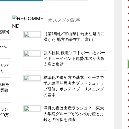
オススメの記事
宿研修
［第18回／富山県］端正な魅力に
満ちた 地方の潜在力、富山
ゃん
新入社員 歓迎ソフトボールとバー
ベキューイベント総勢70名が大阪
支店に集結
ガリバ
した
標準化の進め方の基本、ケースで
学ぶ論理的思考力ブラッシュアッ
業種を
プ研修、ポジティブ・リスニング
提案致
の基本
満月の夜は出産ラッシュ？ 東大
るラン
大学院グループがウシのお産と月
90万
齢との関係を調査