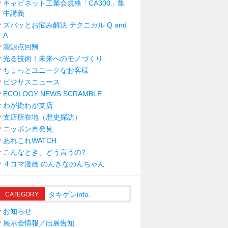
キャビネット工業会規格「CA300」集
中講義
ズバッとお悩み解決 テクニカル Q and
A
瀧源点回帰
光る技術！未来へのモノづくり
ちょっとユニークなお客様
ビジサスニュース
ECOLOGY NEWS SCRAMBLE
わが街わが支店
支店所在地（歴史探訪）
ニッポン再発見
あれこれWATCH
こんなとき、どう言うの?
４コマ漫画 のんきなのんちゃん
タキゲンinfo.
CATEGORY
お知らせ
展示会情報／出展告知