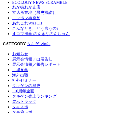
ECOLOGY NEWS SCRAMBLE
わが街わが支店
支店所在地（歴史探訪）
ニッポン再発見
あれこれWATCH
こんなとき、どう言うの?
４コマ漫画 のんきなのんちゃん
CATEGORY
タキゲンinfo.
お知らせ
展示会情報／出展告知
展示会情報／報告レポート
工場見学
海外出張
社外セミナー
タキゲンの歴史
110周年企画
タキゲン売上ランキング
展示トラック
タキスポ
タキ旅レポ