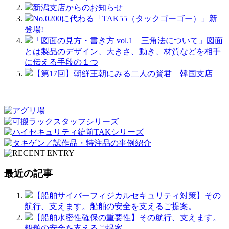
新潟支店からのお知らせ
No.0200に代わる「TAK55（タックゴーゴー）」新
登場!
「図面の見方・書き方 vol.1 三角法について」図面
とは製品のデザイン、大きさ、動き、材質などを相手
に伝える手段の１つ
【第17回】朝鮮王朝にみる二人の賢君 韓国支店
最近の記事
【船舶サイバーフィジカルセキュリティ対策】その
航行、支えます。船舶の安全を支えるご提案。
【船舶水密性確保の重要性】その航行、支えます。
船舶の安全を支えるご提案。