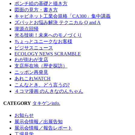
ポンチ絵の基礎と描き方
図面の見方・書き方
キャビネット工業会規格「CA300」集中講義
ズバッとお悩み解決 テクニカル Q and A
瀧源点回帰
光る技術！未来へのモノづくり
ちょっとユニークなお客様
ビジサスニュース
ECOLOGY NEWS SCRAMBLE
わが街わが支店
支店所在地（歴史探訪）
ニッポン再発見
あれこれWATCH
こんなとき、どう言うの?
４コマ漫画 のんきなのんちゃん
CATEGORY
タキゲンinfo.
お知らせ
展示会情報／出展告知
展示会情報／報告レポート
工場見学