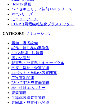
How to 動画
ハイセキュリティ錠前TAKシリーズ
staffシリーズ
モニターアーム
CFRP（炭素繊維強化プラスチック）
CATEGORY
ソリューション
船舶・港湾設備
試作・特注品の事例集
SDGs配慮・脱炭素
省力化製品
配電盤・分電盤・キュービクル
医療・福祉・介護関連
ロボット・自動化装置関連
二次電池関連
EV・PHEV充電器関連
再生可能エネルギー
農業関連
半導体製造装置関連
共同溝・無電柱化関連