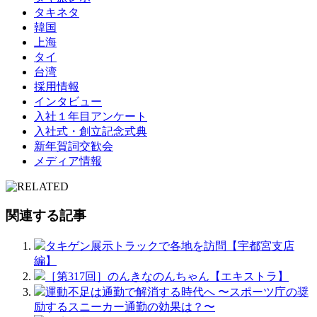
タキネタ
韓国
上海
タイ
台湾
採用情報
インタビュー
入社１年目アンケート
入社式・創立記念式典
新年賀詞交歓会
メディア情報
関連する記事
タキゲン展示トラックで各地を訪問【宇都宮支店
編】
［第317回］のんきなのんちゃん【エキストラ】
運動不足は通勤で解消する時代へ 〜スポーツ庁の奨
励するスニーカー通勤の効果は？〜