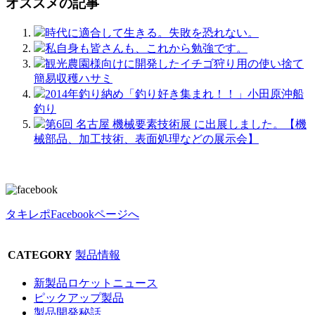
オススメの記事
時代に適合して生きる。失敗を恐れない。
私自身も皆さんも、これから勉強です。
観光農園様向けに開発したイチゴ狩り用の使い捨て
簡易収穫ハサミ
2014年釣り納め「釣り好き集まれ！！」小田原沖船
釣り
第6回 名古屋 機械要素技術展 に出展しました。【機
械部品、加工技術、表面処理などの展示会】
タキレポFacebookページへ
CATEGORY
製品情報
新製品ロケットニュース
ピックアップ製品
製品開発秘話