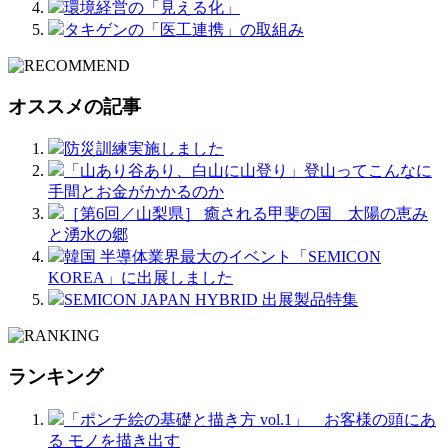
環境経営の「見える化」
タキゲンの「医工連携」の取組み
オススメの記事
防災訓練実施しました
「山あり谷あり、白山に山登り」登山ってこんなに
手間とお金がかかるのか
［第6回／山梨県］ 癒される甲斐の国 太陽の恵み
と湧水の郷
韓国 半導体業界最大のイベント「SEMICON
KOREA」に出展しました
SEMICON JAPAN HYBRID 出展製品特集
ランキング
「ポンチ絵の基礎と描き方 vol.1」 お客様の頭にあ
る モノを描き出す