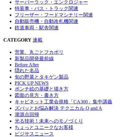
サーバーラック・エンクロジャー
特装車・バス・トラック関連
フリーザー・フードマシナリー関連
自動販売機・自動改札機関連
鉄道車両・駅舎関連
CATEGORY
連載
営業、丸ごとフカボリ
新製品開発最前線
Before After
隠れた名品
旬の野菜とタキゲン製品
PICK UP NEWS
ポンチ絵の基礎と描き方
図面の見方・書き方
キャビネット工業会規格「CA300」集中講義
ズバッとお悩み解決 テクニカル Q and A
瀧源点回帰
光る技術！未来へのモノづくり
ちょっとユニークなお客様
ビジサスニュース