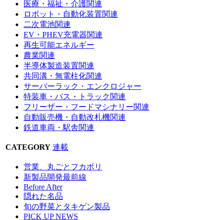
医療・福祉・介護関連
ロボット・自動化装置関連
二次電池関連
EV・PHEV充電器関連
再生可能エネルギー
農業関連
半導体製造装置関連
共同溝・無電柱化関連
サーバーラック・エンクロジャー
特装車・バス・トラック関連
フリーザー・フードマシナリー関連
自動販売機・自動改札機関連
鉄道車両・駅舎関連
CATEGORY
連載
営業、丸ごとフカボリ
新製品開発最前線
Before After
隠れた名品
旬の野菜とタキゲン製品
PICK UP NEWS