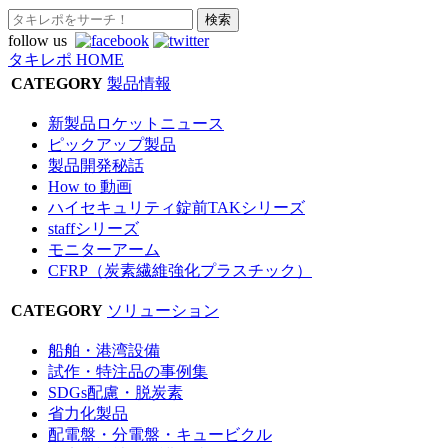
follow us
タキレポ HOME
CATEGORY
製品情報
新製品ロケットニュース
ピックアップ製品
製品開発秘話
How to 動画
ハイセキュリティ錠前TAKシリーズ
staffシリーズ
モニターアーム
CFRP（炭素繊維強化プラスチック）
CATEGORY
ソリューション
船舶・港湾設備
試作・特注品の事例集
SDGs配慮・脱炭素
省力化製品
配電盤・分電盤・キュービクル