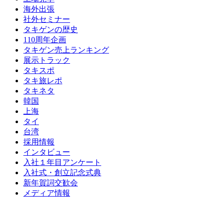
海外出張
社外セミナー
タキゲンの歴史
110周年企画
タキゲン売上ランキング
展示トラック
タキスポ
タキ旅レポ
タキネタ
韓国
上海
タイ
台湾
採用情報
インタビュー
入社１年目アンケート
入社式・創立記念式典
新年賀詞交歓会
メディア情報