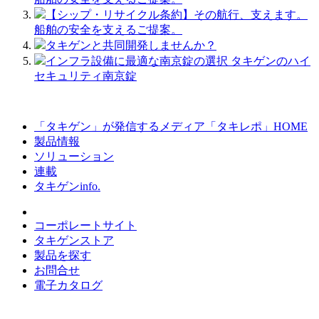
【シップ・リサイクル条約】その航行、支えます。
船舶の安全を支えるご提案。
タキゲンと共同開発しませんか？
インフラ設備に最適な南京錠の選択 タキゲンのハイ
セキュリティ南京錠
「タキゲン」が発信するメディア「タキレポ」HOME
製品情報
ソリューション
連載
タキゲンinfo.
コーポレートサイト
タキゲンストア
製品を探す
お問合せ
電子カタログ