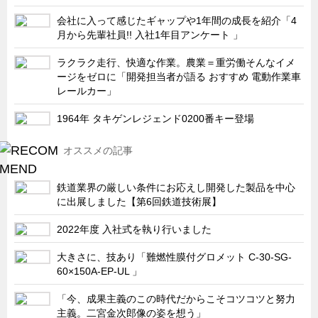
サーバーラック・エンクロジャー
会社に入って感じたギャップや1年間の成長を紹介「4
特装車・バス・トラック関連
月から先輩社員!! 入社1年目アンケート 」
フリーザー・フードマシナリー関連
ラクラク走行、快適な作業。農業＝重労働そんなイメ
自動販売機・自動改札機関連
ージをゼロに「開発担当者が語る おすすめ 電動作業車
レールカー」
鉄道車両・駅舎関連
1964年 タキゲンレジェンド0200番キー登場
連載
CATEGORY
営業、丸ごとフカボリ
オススメの記事
新製品開発最前線
鉄道業界の厳しい条件にお応えし開発した製品を中心
Before After
に出展しました【第6回鉄道技術展】
隠れた名品
2022年度 入社式を執り行いました
旬の野菜とタキゲン製品
大きさに、技あり「難燃性膜付グロメット C-30-SG-
PICK UP NEWS
60×150A-EP-UL 」
ポンチ絵の基礎と描き方
「今、成果主義のこの時代だからこそコツコツと努力
図面の見方・書き方
主義。二宮金次郎像の姿を想う」