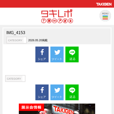
IMG_4153
製品情報
CATEGORY
2026.05.20掲載
CATEGORY
新製品ロケットニュース
ピックアップ製品
製品開発秘話
How to 動画
ハイセキュリティ錠前TAKシリーズ
CATEGORY
staffシリーズ
モニターアーム
CFRP（炭素繊維強化プラスチック）
ソリューション
CATEGORY