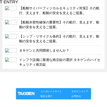
タキゲンinfo.
CATEGORY
【船舶サイバーフィジカルセキュリティ対策】その航
お知らせ
行、支えます。船舶の安全を支えるご提案。
展示会情報／出展告知
【船舶水密性確保の重要性】その航行、支えます。船
展示会情報／報告レポート
舶の安全を支えるご提案。
工場見学
【シップ・リサイクル条約】その航行、支えます。船
舶の安全を支えるご提案。
海外出張
社外セミナー
タキゲンと共同開発しませんか？
タキゲンの歴史
インフラ設備に最適な南京錠の選択 タキゲンのハイセ
キュリティ南京錠
110周年企画
タキゲン売上ランキング
「タキゲン」が発信するメディア「タキレポ」HOME
展示トラック
製品情報
ソリューション
連載
タキゲンinfo.
タキスポ
コーポレートサイト
タキゲンストア
製品を探す
お問合せ
タキ旅レポ
タキネタ