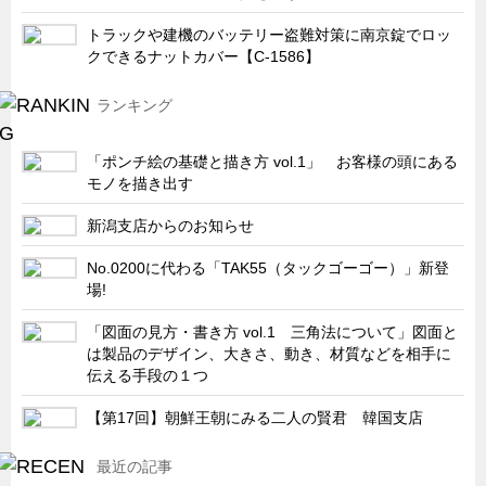
キャビネット工業会規格「CA300」集中講義
トラックや建機のバッテリー盗難対策に南京錠でロッ
クできるナットカバー【C-1586】
ズバッとお悩み解決 テクニカル Q and A
瀧源点回帰
ランキング
光る技術！未来へのモノづくり
「ポンチ絵の基礎と描き方 vol.1」 お客様の頭にある
ちょっとユニークなお客様
モノを描き出す
ビジサスニュース
新潟支店からのお知らせ
ECOLOGY NEWS SCRAMBLE
No.0200に代わる「TAK55（タックゴーゴー）」新登
わが街わが支店
場!
支店所在地（歴史探訪）
「図面の見方・書き方 vol.1 三角法について」図面と
ニッポン再発見
は製品のデザイン、大きさ、動き、材質などを相手に
伝える手段の１つ
あれこれWATCH
【第17回】朝鮮王朝にみる二人の賢君 韓国支店
こんなとき、どう言うの?
４コマ漫画 のんきなのんちゃん
最近の記事