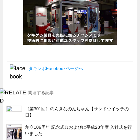
船舶・港湾設備
試作・特注品の事例集
SDGs配慮・脱炭素
省力化製品
配電盤・分電盤・キュービクル
医療・福祉・介護関連
タキレポFacebookページへ
ロボット・自動化装置関連
二次電池関連
EV・PHEV充電器関連
関連する記事
再生可能エネルギー
［第301回］のんきなのんちゃん【サンドウイッチの
農業関連
日】
半導体製造装置関連
創立106周年 記念式典およびに平成28年度 入社式を行
共同溝・無電柱化関連
いました