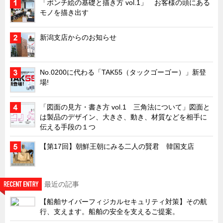
「ポンチ絵の基礎と描き方 vol.1」 お客様の頭にある
モノを描き出す
キャビネット工業会規格「CA300」集中講義
ズバッとお悩み解決 テクニカル Q and A
新潟支店からのお知らせ
瀧源点回帰
光る技術！未来へのモノづくり
No.0200に代わる「TAK55（タックゴーゴー）」新登
ちょっとユニークなお客様
場!
ビジサスニュース
「図面の見方・書き方 vol.1 三角法について」図面と
ECOLOGY NEWS SCRAMBLE
は製品のデザイン、大きさ、動き、材質などを相手に
伝える手段の１つ
わが街わが支店
支店所在地（歴史探訪）
【第17回】朝鮮王朝にみる二人の賢君 韓国支店
ニッポン再発見
あれこれWATCH
最近の記事
こんなとき、どう言うの?
【船舶サイバーフィジカルセキュリティ対策】その航
４コマ漫画 のんきなのんちゃん
行、支えます。船舶の安全を支えるご提案。