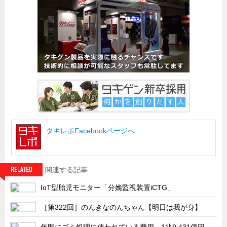
船舶・港湾設備
試作・特注品の事例集
SDGs配慮・脱炭素
省力化製品
配電盤・分電盤・キュービクル
医療・福祉・介護関連
ロボット・自動化装置関連
タキレポFacebookページへ
二次電池関連
EV・PHEV充電器関連
再生可能エネルギー
関連する記事
農業関連
IoT型胎児モニター「分娩監視装置iCTG」
半導体製造装置関連
［第322回］のんきなのんちゃん【明日は我が身】
共同溝・無電柱化関連
年間にゴミ処理に使われている費用、1兆9,431億円