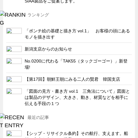
SIAA製品をご提案します。
キャビネット工業会規格「CA300」集中講義
ランキング
ズバッとお悩み解決 テクニカル Q and A
瀧源点回帰
「ポンチ絵の基礎と描き方 vol.1」 お客様の頭にある
モノを描き出す
光る技術！未来へのモノづくり
ちょっとユニークなお客様
新潟支店からのお知らせ
ビジサスニュース
No.0200に代わる「TAK55（タックゴーゴー）」新登
場!
ECOLOGY NEWS SCRAMBLE
わが街わが支店
【第17回】朝鮮王朝にみる二人の賢君 韓国支店
支店所在地（歴史探訪）
「図面の見方・書き方 vol.1 三角法について」図面と
は製品のデザイン、大きさ、動き、材質などを相手に
ニッポン再発見
伝える手段の１つ
あれこれWATCH
最近の記事
こんなとき、どう言うの?
４コマ漫画 のんきなのんちゃん
【シップ・リサイクル条約】その航行、支えます。船