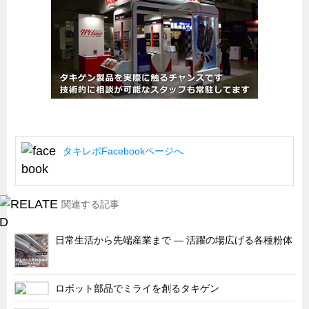
船舶・港湾設備
試作・特注品の事例集
SDGs配慮・脱炭素
省力化製品
配電盤・分電盤・キュービクル
医療・福祉・介護関連
タキレポFacebookページへ
ロボット・自動化装置関連
二次電池関連
EV・PHEV充電器関連
関連する記事
再生可能エネルギー
日常生活から先端産業まで ― 活躍の場広げる各種粉体
農業関連
半導体製造装置関連
ロボット部品でミライを創るタキゲン
共同溝・無電柱化関連