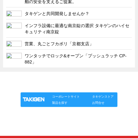
舶の安全を支えるご提案。
タキゲンinfo.
CATEGORY
お知らせ
タキゲンと共同開発しませんか？
展示会情報／出展告知
インフラ設備に最適な南京錠の選択 タキゲンのハイセ
キュリティ南京錠
展示会情報／報告レポート
工場見学
営業、丸ごとフカボリ「京都支店」
海外出張
ワンタッチでロック&オープン「プッシュラッチ CP-
882」
社外セミナー
タキゲンの歴史
「タキゲン」が発信するメディア「タキレポ」HOME
110周年企画
製品情報
ソリューション
連載
タキゲンinfo.
タキゲン売上ランキング
コーポレートサイト
タキゲンストア
製品を探す
お問合せ
展示トラック
タキスポ
タキ旅レポ
タキネタ