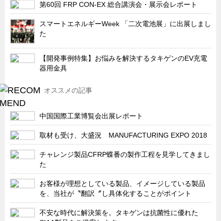
サーバーラック・エンクロジャー
第60回 FRP CON-EX 総合講演会・展示会レポート
特装車・バス・トラック関連
スマートエネルギーWeek 「二次電池展」に出展しまし
た
フリーザー・フードマシナリー関連
自動販売機・自動改札機関連
【開発事例特集】お悩みを解決するタキゲンのEV充電
器用金具
鉄道車両・駅舎関連
連載
CATEGORY
オススメの記事
営業、丸ごとフカボリ
中国国際工業博覧会出展レポート
新製品開発最前線
取材も受け、大盛況 MANUFACTURING EXPO 2018
Before After
隠れた名品
チャレンジ製品CFRP蝶番の製作工程を見学してきまし
た
旬の野菜とタキゲン製品
お客様が理想としている製品、イメージしている製品
PICK UP NEWS
を、当社が〝翻訳〞し具体化することがポイント
ポンチ絵の基礎と描き方
不安な時代に解決策を。タキゲンは抗菌性に優れた
図面の見方・書き方