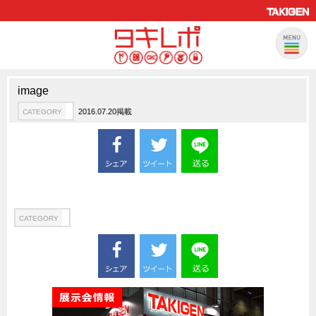
image
製品情報
CATEGORY
2016.07.20掲載
CATEGORY
新製品ロケットニュース
ピックアップ製品
製品開発秘話
How to 動画
ハイセキュリティ錠前TAKシリーズ
CATEGORY
staffシリーズ
モニターアーム
CFRP（炭素繊維強化プラスチック）
ソリューション
CATEGORY