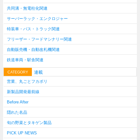
韓国
共同溝・無電柱化関連
上海
サーバーラック・エンクロジャー
タイ
特装車・バス・トラック関連
台湾
フリーザー・フードマシナリー関連
採用情報
自動販売機・自動改札機関連
インタビュー
鉄道車両・駅舎関連
入社１年目アンケート
連載
CATEGORY
入社式・創立記念式典
営業、丸ごとフカボリ
新年賀詞交歓会
新製品開発最前線
メディア情報
Before After
隠れた名品
旬の野菜とタキゲン製品
PICK UP NEWS