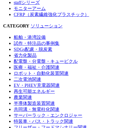
staffシリーズ
モニターアーム
CFRP（炭素繊維強化プラスチック）
CATEGORY
ソリューション
船舶・港湾設備
試作・特注品の事例集
SDGs配慮・脱炭素
省力化製品
配電盤・分電盤・キュービクル
医療・福祉・介護関連
ロボット・自動化装置関連
二次電池関連
EV・PHEV充電器関連
再生可能エネルギー
農業関連
半導体製造装置関連
共同溝・無電柱化関連
サーバーラック・エンクロジャー
特装車・バス・トラック関連
フリーザー・フードマシナリー関連