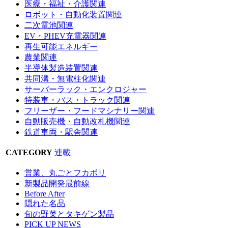
医療・福祉・介護関連
ロボット・自動化装置関連
二次電池関連
EV・PHEV充電器関連
再生可能エネルギー
農業関連
半導体製造装置関連
共同溝・無電柱化関連
サーバーラック・エンクロジャー
特装車・バス・トラック関連
フリーザー・フードマシナリー関連
自動販売機・自動改札機関連
鉄道車両・駅舎関連
CATEGORY
連載
営業、丸ごとフカボリ
新製品開発最前線
Before After
隠れた名品
旬の野菜とタキゲン製品
PICK UP NEWS