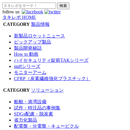
follow us
タキレポ HOME
CATEGORY
製品情報
新製品ロケットニュース
ピックアップ製品
製品開発秘話
How to 動画
ハイセキュリティ錠前TAKシリーズ
staffシリーズ
モニターアーム
CFRP（炭素繊維強化プラスチック）
CATEGORY
ソリューション
船舶・港湾設備
試作・特注品の事例集
SDGs配慮・脱炭素
省力化製品
配電盤・分電盤・キュービクル