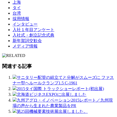
上海
タイ
台湾
採用情報
インタビュー
入社１年目アンケート
入社式・創立記念式典
新年賀詞交歓会
メディア情報
関連する記事
サニタリー配管の組立てと分解がスムーズに ファス
ナー型ヘルールクランプ1.5 C-1961
2015タイ国際 トラックショーレポート(初出展)
北海道ビジネスEXPOに出展しました
九州アグロ・イノベーション2015レポート／九州現
場の声から生まれた農業製品をPR
第25回機械要素技術展出展しました。