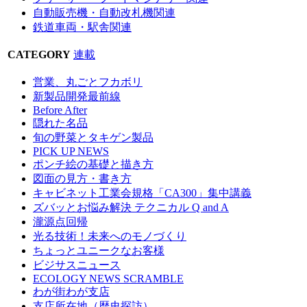
自動販売機・自動改札機関連
鉄道車両・駅舎関連
CATEGORY
連載
営業、丸ごとフカボリ
新製品開発最前線
Before After
隠れた名品
旬の野菜とタキゲン製品
PICK UP NEWS
ポンチ絵の基礎と描き方
図面の見方・書き方
キャビネット工業会規格「CA300」集中講義
ズバッとお悩み解決 テクニカル Q and A
瀧源点回帰
光る技術！未来へのモノづくり
ちょっとユニークなお客様
ビジサスニュース
ECOLOGY NEWS SCRAMBLE
わが街わが支店
支店所在地（歴史探訪）