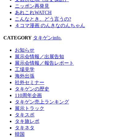
ニッポン再発見
あれこれWATCH
こんなとき、どう言うの?
４コマ漫画 のんきなのんちゃん
CATEGORY
タキゲンinfo.
お知らせ
展示会情報／出展告知
展示会情報／報告レポート
工場見学
海外出張
社外セミナー
タキゲンの歴史
110周年企画
タキゲン売上ランキング
展示トラック
タキスポ
タキ旅レポ
タキネタ
韓国