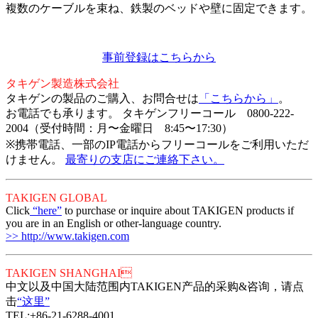
複数のケーブルを束ね、鉄製のベッドや壁に固定できます。
事前登録はこちらから
タキゲン製造株式会社
タキゲンの製品のご購入、お問合せは
「こちらから」
。
お電話でも承ります。 タキゲンフリーコール 0800-222-
2004（受付時間：月〜金曜日 8:45〜17:30）
※携帯電話、一部のIP電話からフリーコールをご利用いただ
けません。
最寄りの支店にご連絡下さい。
TAKIGEN GLOBAL
Click
“here”
to purchase or inquire about TAKIGEN products if
you are in an English or other-language country.
>> http://www.takigen.com
TAKIGEN SHANGHAI
中文以及中国大陆范围内TAKIGEN产品的采购&咨询，请点
击
“这里”
TEL:+86-21-6288-4001