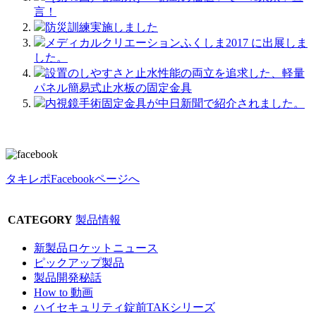
言！
防災訓練実施しました
メディカルクリエーションふくしま2017 に出展しま
した。
設置のしやすさと止水性能の両立を追求した、軽量
パネル簡易式止水板の固定金具
内視鏡手術固定金具が中日新聞で紹介されました。
タキレポFacebookページへ
CATEGORY
製品情報
新製品ロケットニュース
ピックアップ製品
製品開発秘話
How to 動画
ハイセキュリティ錠前TAKシリーズ