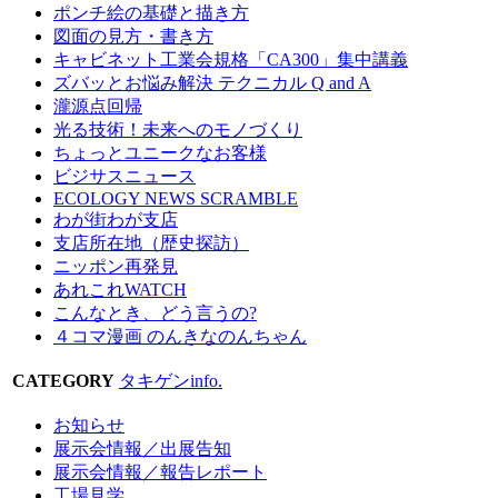
ポンチ絵の基礎と描き方
図面の見方・書き方
キャビネット工業会規格「CA300」集中講義
ズバッとお悩み解決 テクニカル Q and A
瀧源点回帰
光る技術！未来へのモノづくり
ちょっとユニークなお客様
ビジサスニュース
ECOLOGY NEWS SCRAMBLE
わが街わが支店
支店所在地（歴史探訪）
ニッポン再発見
あれこれWATCH
こんなとき、どう言うの?
４コマ漫画 のんきなのんちゃん
CATEGORY
タキゲンinfo.
お知らせ
展示会情報／出展告知
展示会情報／報告レポート
工場見学