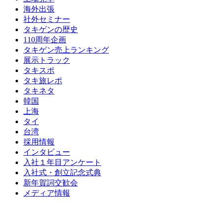
海外出張
社外セミナー
タキゲンの歴史
110周年企画
タキゲン売上ランキング
展示トラック
タキスポ
タキ旅レポ
タキネタ
韓国
上海
タイ
台湾
採用情報
インタビュー
入社１年目アンケート
入社式・創立記念式典
新年賀詞交歓会
メディア情報