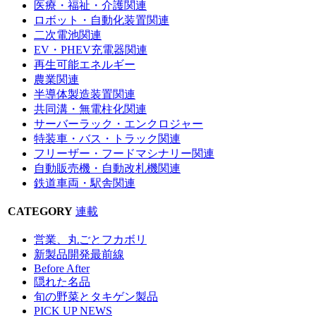
医療・福祉・介護関連
ロボット・自動化装置関連
二次電池関連
EV・PHEV充電器関連
再生可能エネルギー
農業関連
半導体製造装置関連
共同溝・無電柱化関連
サーバーラック・エンクロジャー
特装車・バス・トラック関連
フリーザー・フードマシナリー関連
自動販売機・自動改札機関連
鉄道車両・駅舎関連
CATEGORY
連載
営業、丸ごとフカボリ
新製品開発最前線
Before After
隠れた名品
旬の野菜とタキゲン製品
PICK UP NEWS