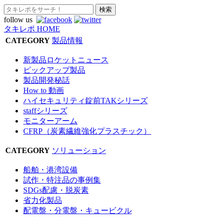
follow us
タキレポ HOME
CATEGORY
製品情報
新製品ロケットニュース
ピックアップ製品
製品開発秘話
How to 動画
ハイセキュリティ錠前TAKシリーズ
staffシリーズ
モニターアーム
CFRP（炭素繊維強化プラスチック）
CATEGORY
ソリューション
船舶・港湾設備
試作・特注品の事例集
SDGs配慮・脱炭素
省力化製品
配電盤・分電盤・キュービクル