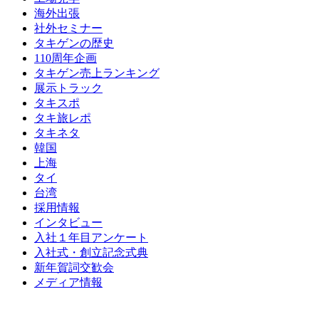
海外出張
社外セミナー
タキゲンの歴史
110周年企画
タキゲン売上ランキング
展示トラック
タキスポ
タキ旅レポ
タキネタ
韓国
上海
タイ
台湾
採用情報
インタビュー
入社１年目アンケート
入社式・創立記念式典
新年賀詞交歓会
メディア情報