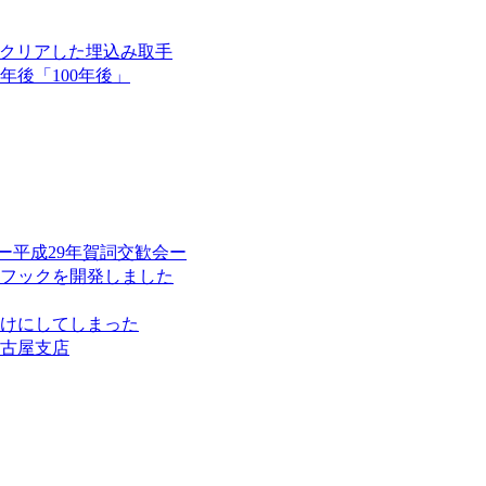
ンをクリアした埋込み取手
後「100年後」
ー平成29年賀詞交歓会ー
フックを開発しました
けにしてしまった
名古屋支店