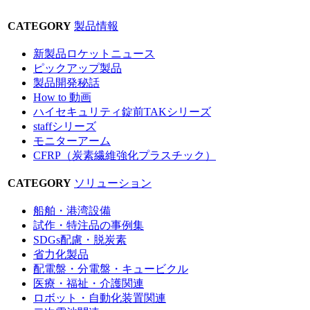
CATEGORY
製品情報
新製品ロケットニュース
ピックアップ製品
製品開発秘話
How to 動画
ハイセキュリティ錠前TAKシリーズ
staffシリーズ
モニターアーム
CFRP（炭素繊維強化プラスチック）
CATEGORY
ソリューション
船舶・港湾設備
試作・特注品の事例集
SDGs配慮・脱炭素
省力化製品
配電盤・分電盤・キュービクル
医療・福祉・介護関連
ロボット・自動化装置関連