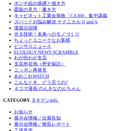
ポンチ絵の基礎と描き方
図面の見方・書き方
キャビネット工業会規格「CA300」集中講義
ズバッとお悩み解決 テクニカル Q and A
瀧源点回帰
光る技術！未来へのモノづくり
ちょっとユニークなお客様
ビジサスニュース
ECOLOGY NEWS SCRAMBLE
わが街わが支店
支店所在地（歴史探訪）
ニッポン再発見
あれこれWATCH
こんなとき、どう言うの?
４コマ漫画 のんきなのんちゃん
CATEGORY
タキゲンinfo.
お知らせ
展示会情報／出展告知
展示会情報／報告レポート
工場見学