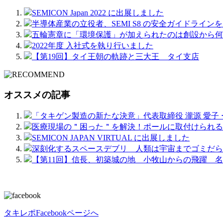
SEMICON Japan 2022 に出展しました
半導体産業の立役者、SEMI S8 の安全ガイドライ
五輪憲章に「環境保護」が加えられたのは創設から何年
2022年度 入社式を執り行いました
【第19回】タイ王朝の軌跡と三大王 タイ支店
オススメの記事
「タキゲン製造の新たな決意」代表取締役 瀧源 愛子 
医療現場の＂困った＂を解決！ポールに取付けられる
SEMICON JAPAN VIRTUAL に出展しました
深刻化するスペースデブリ 人類は宇宙までゴミだら
【第11回】信長、初築城の地 小牧山からの飛躍 
タキレポFacebookページへ