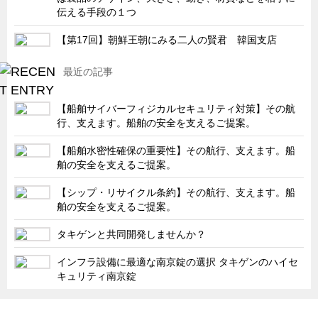
伝える手段の１つ
キャビネット工業会規格「CA300」集中講義
【第17回】朝鮮王朝にみる二人の賢君 韓国支店
ズバッとお悩み解決 テクニカル Q and A
瀧源点回帰
最近の記事
光る技術！未来へのモノづくり
【船舶サイバーフィジカルセキュリティ対策】その航
ちょっとユニークなお客様
行、支えます。船舶の安全を支えるご提案。
ビジサスニュース
【船舶水密性確保の重要性】その航行、支えます。船
ECOLOGY NEWS SCRAMBLE
舶の安全を支えるご提案。
わが街わが支店
【シップ・リサイクル条約】その航行、支えます。船
支店所在地（歴史探訪）
舶の安全を支えるご提案。
ニッポン再発見
タキゲンと共同開発しませんか？
あれこれWATCH
インフラ設備に最適な南京錠の選択 タキゲンのハイセ
こんなとき、どう言うの?
キュリティ南京錠
４コマ漫画 のんきなのんちゃん
「タキゲン」が発信するメディア「タキレポ」HOME