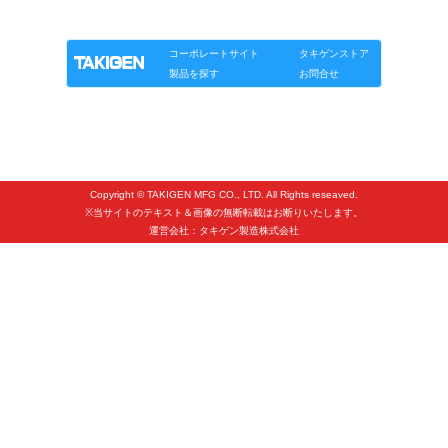
タキゲンinfo.
CATEGORY
製品情報
ソリューション
連載
タキゲンinfo.
お知らせ
コーポレートサイト
タキゲンストア
展示会情報／出展告知
製品を探す
お問合せ
展示会情報／報告レポート
工場見学
海外出張
Copyright © TAKIGEN MFG CO., LTD. All Rights reseaved.
社外セミナー
※当サイトのテキスト＆画像の無断転載はお断りいたします。
運営会社：タキゲン製造株式会社
タキゲンの歴史
110周年企画
タキゲン売上ランキング
展示トラック
タキスポ
タキ旅レポ
タキネタ