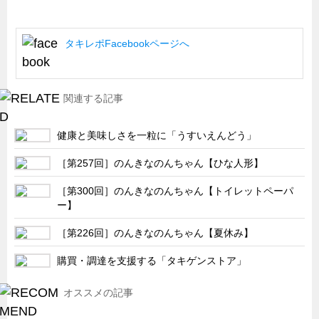
船舶・港湾設備
試作・特注品の事例集
タキレポFacebookページへ
SDGs配慮・脱炭素
省力化製品
関連する記事
配電盤・分電盤・キュービクル
健康と美味しさを一粒に「うすいえんどう」
医療・福祉・介護関連
ロボット・自動化装置関連
［第257回］のんきなのんちゃん【ひな人形】
二次電池関連
［第300回］のんきなのんちゃん【トイレットペーパ
ー】
EV・PHEV充電器関連
再生可能エネルギー
［第226回］のんきなのんちゃん【夏休み】
農業関連
購買・調達を支援する「タキゲンストア」
半導体製造装置関連
オススメの記事
共同溝・無電柱化関連