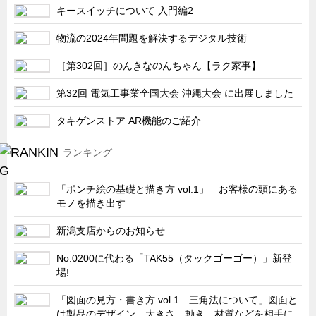
サーバーラック・エンクロジャー
キースイッチについて 入門編2
特装車・バス・トラック関連
物流の2024年問題を解決するデジタル技術
フリーザー・フードマシナリー関連
［第302回］のんきなのんちゃん【ラク家事】
自動販売機・自動改札機関連
第32回 電気工事業全国大会 沖縄大会 に出展しました
鉄道車両・駅舎関連
タキゲンストア AR機能のご紹介
連載
CATEGORY
営業、丸ごとフカボリ
ランキング
新製品開発最前線
「ポンチ絵の基礎と描き方 vol.1」 お客様の頭にある
Before After
モノを描き出す
隠れた名品
新潟支店からのお知らせ
旬の野菜とタキゲン製品
No.0200に代わる「TAK55（タックゴーゴー）」新登
PICK UP NEWS
場!
ポンチ絵の基礎と描き方
「図面の見方・書き方 vol.1 三角法について」図面と
図面の見方・書き方
は製品のデザイン、大きさ、動き、材質などを相手に