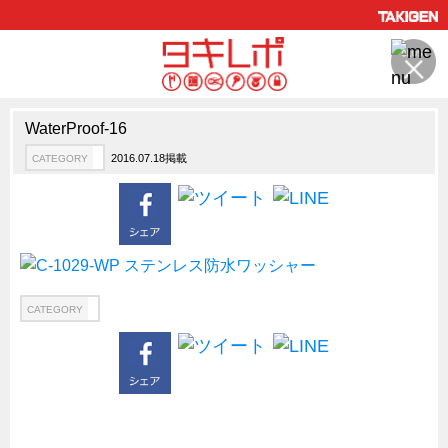
WaterProof-16
製品情報
CATEGORY
2016.07.18掲載
CATEGORY
新製品ロケットニュース
ピックアップ製品
製品開発秘話
How to 動画
ハイセキュリティ錠前TAKシリーズ
CATEGORY
staffシリーズ
モニターアーム
CFRP（炭素繊維強化プラスチック）
ソリューション
CATEGORY