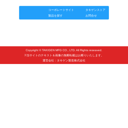
タキゲンinfo.
CATEGORY
コーポレートサイト
タキゲンストア
お知らせ
製品を探す
お問合せ
展示会情報／出展告知
展示会情報／報告レポート
工場見学
海外出張
Copyright © TAKIGEN MFG CO., LTD. All Rights reseaved.
※当サイトのテキスト＆画像の無断転載はお断りいたします。
社外セミナー
運営会社：タキゲン製造株式会社
タキゲンの歴史
110周年企画
タキゲン売上ランキング
展示トラック
タキスポ
タキ旅レポ
タキネタ