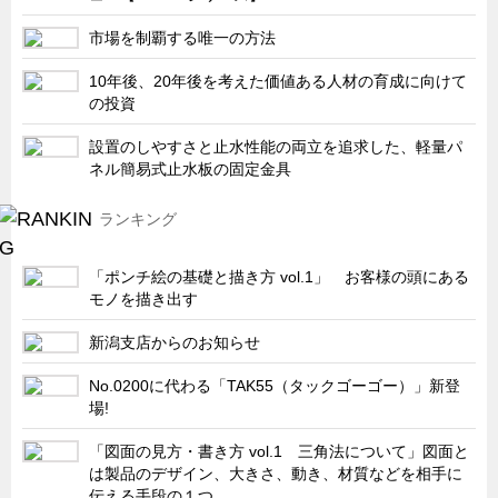
サーバーラック・エンクロジャー
市場を制覇する唯一の方法
特装車・バス・トラック関連
10年後、20年後を考えた価値ある人材の育成に向けて
フリーザー・フードマシナリー関連
の投資
自動販売機・自動改札機関連
設置のしやすさと止水性能の両立を追求した、軽量パ
鉄道車両・駅舎関連
ネル簡易式止水板の固定金具
連載
CATEGORY
ランキング
営業、丸ごとフカボリ
新製品開発最前線
「ポンチ絵の基礎と描き方 vol.1」 お客様の頭にある
モノを描き出す
Before After
新潟支店からのお知らせ
隠れた名品
旬の野菜とタキゲン製品
No.0200に代わる「TAK55（タックゴーゴー）」新登
場!
PICK UP NEWS
「図面の見方・書き方 vol.1 三角法について」図面と
ポンチ絵の基礎と描き方
は製品のデザイン、大きさ、動き、材質などを相手に
図面の見方・書き方
伝える手段の１つ