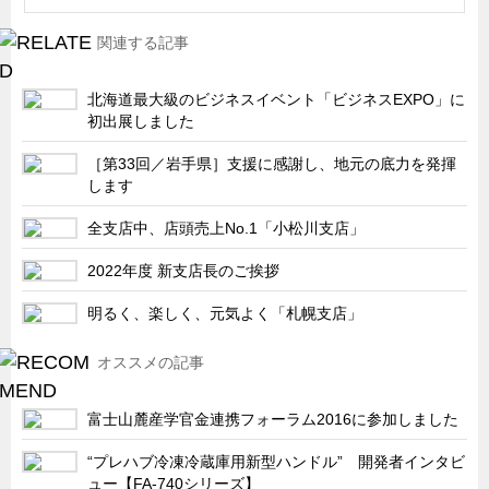
船舶・港湾設備
関連する記事
試作・特注品の事例集
北海道最大級のビジネスイベント「ビジネスEXPO」に
SDGs配慮・脱炭素
初出展しました
省力化製品
［第33回／岩手県］支援に感謝し、地元の底力を発揮
配電盤・分電盤・キュービクル
します
医療・福祉・介護関連
全支店中、店頭売上No.1「小松川支店」
ロボット・自動化装置関連
2022年度 新支店長のご挨拶
二次電池関連
明るく、楽しく、元気よく「札幌支店」
EV・PHEV充電器関連
再生可能エネルギー
オススメの記事
農業関連
富士山麓産学官金連携フォーラム2016に参加しました
半導体製造装置関連
“プレハブ冷凍冷蔵庫用新型ハンドル” 開発者インタビ
共同溝・無電柱化関連
ュー【FA-740シリーズ】