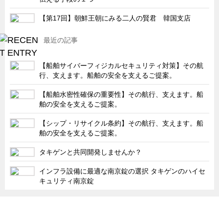
キャビネット工業会規格「CA300」集中講義
【第17回】朝鮮王朝にみる二人の賢君 韓国支店
ズバッとお悩み解決 テクニカル Q and A
最近の記事
瀧源点回帰
光る技術！未来へのモノづくり
【船舶サイバーフィジカルセキュリティ対策】その航
行、支えます。船舶の安全を支えるご提案。
ちょっとユニークなお客様
ビジサスニュース
【船舶水密性確保の重要性】その航行、支えます。船
舶の安全を支えるご提案。
ECOLOGY NEWS SCRAMBLE
【シップ・リサイクル条約】その航行、支えます。船
わが街わが支店
舶の安全を支えるご提案。
支店所在地（歴史探訪）
タキゲンと共同開発しませんか？
ニッポン再発見
インフラ設備に最適な南京錠の選択 タキゲンのハイセ
あれこれWATCH
キュリティ南京錠
こんなとき、どう言うの?
４コマ漫画 のんきなのんちゃん
「タキゲン」が発信するメディア「タキレポ」HOME
製品情報
ソリューション
連載
タキゲンinfo.