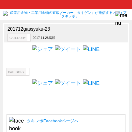
201712gassyuku-23
2017.11.26掲載
CATEGORY
製品情報
CATEGORY
新製品ロケットニュース
ピックアップ製品
製品開発秘話
CATEGORY
How to 動画
ハイセキュリティ錠前TAKシリーズ
staffシリーズ
モニターアーム
CFRP（炭素繊維強化プラスチック）
タキレポFacebookページへ
ソリューション
CATEGORY