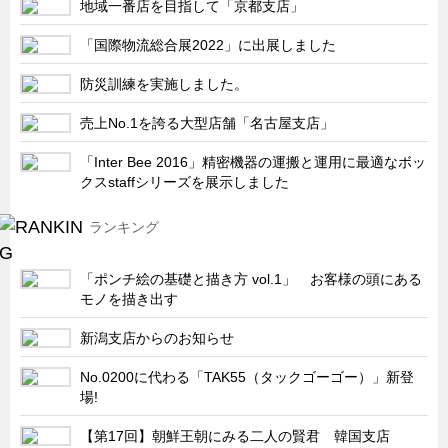
地域一番店を目指して「京都支店」
サーバーラック・エンクロジャー
特装車・バス・トラック関連
「国際物流総合展2022」に出展しました
フリーザー・フードマシナリー関連
防災訓練を実施しました。
自動販売機・自動改札機関連
売上No.1を誇る大型店舗「名古屋支店」
鉄道車両・駅舎関連
「Inter Bee 2016」精密機器の運搬と運用に最適なボッ
連載
CATEGORY
クスstaffシリーズを展示しました
営業、丸ごとフカボリ
ランキング
新製品開発最前線
Before After
「ポンチ絵の基礎と描き方 vol.1」 お客様の頭にある
モノを描き出す
隠れた名品
新潟支店からのお知らせ
旬の野菜とタキゲン製品
PICK UP NEWS
No.0200に代わる「TAK55（タックゴーゴー）」新登
場!
ポンチ絵の基礎と描き方
【第17回】朝鮮王朝にみる二人の賢君 韓国支店
図面の見方・書き方