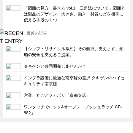
キャビネット工業会規格「CA300」集中講義
「図面の見方・書き方 vol.1 三角法について」図面と
は製品のデザイン、大きさ、動き、材質などを相手に
ズバッとお悩み解決 テクニカル Q and A
伝える手段の１つ
瀧源点回帰
最近の記事
光る技術！未来へのモノづくり
ちょっとユニークなお客様
【シップ・リサイクル条約】その航行、支えます。船
舶の安全を支えるご提案。
ビジサスニュース
タキゲンと共同開発しませんか？
ECOLOGY NEWS SCRAMBLE
わが街わが支店
インフラ設備に最適な南京錠の選択 タキゲンのハイセ
キュリティ南京錠
支店所在地（歴史探訪）
営業、丸ごとフカボリ「京都支店」
ニッポン再発見
あれこれWATCH
ワンタッチでロック&オープン「プッシュラッチ CP-
882」
こんなとき、どう言うの?
４コマ漫画 のんきなのんちゃん
「タキゲン」が発信するメディア「タキレポ」HOME