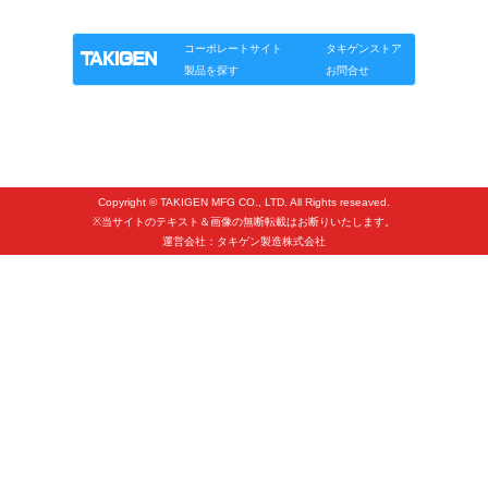
製品情報
ソリューション
連載
タキゲンinfo.
タキゲンinfo.
CATEGORY
お知らせ
コーポレートサイト
タキゲンストア
製品を探す
お問合せ
展示会情報／出展告知
展示会情報／報告レポート
工場見学
海外出張
Copyright © TAKIGEN MFG CO., LTD. All Rights reseaved.
※当サイトのテキスト＆画像の無断転載はお断りいたします。
社外セミナー
運営会社：タキゲン製造株式会社
タキゲンの歴史
110周年企画
タキゲン売上ランキング
展示トラック
タキスポ
タキ旅レポ
タキネタ