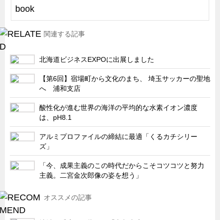
船舶・港湾設備
試作・特注品の事例集
関連する記事
SDGs配慮・脱炭素
北海道ビジネスEXPOに出展しました
省力化製品
配電盤・分電盤・キュービクル
【第6回】宿場町から文化のまち、 埼玉サッカーの聖地
へ 浦和支店
医療・福祉・介護関連
酸性化が進む世界の海洋の平均的な水素イオン濃度
ロボット・自動化装置関連
は、pH8.1
二次電池関連
アルミプロファイルの締結に最適「くるカチシリー
EV・PHEV充電器関連
ズ」
再生可能エネルギー
「今、成果主義のこの時代だからこそコツコツと努力
主義。二宮金次郎像の姿を想う」
農業関連
半導体製造装置関連
オススメの記事
共同溝・無電柱化関連