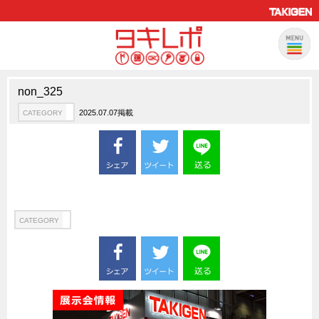
non_325
製品情報
CATEGORY
2025.07.07掲載
CATEGORY
新製品ロケットニュース
ピックアップ製品
製品開発秘話
How to 動画
ハイセキュリティ錠前TAKシリーズ
CATEGORY
staffシリーズ
モニターアーム
CFRP（炭素繊維強化プラスチック）
ソリューション
CATEGORY