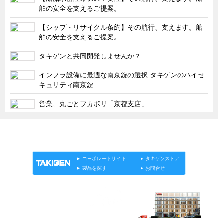
タキゲンinfo.
CATEGORY
舶の安全を支えるご提案。
お知らせ
【シップ・リサイクル条約】その航行、支えます。船
展示会情報／出展告知
舶の安全を支えるご提案。
展示会情報／報告レポート
タキゲンと共同開発しませんか？
工場見学
インフラ設備に最適な南京錠の選択 タキゲンのハイセ
キュリティ南京錠
海外出張
社外セミナー
営業、丸ごとフカボリ「京都支店」
タキゲンの歴史
「タキゲン」が発信するメディア「タキレポ」HOME
110周年企画
製品情報
ソリューション
連載
タキゲンinfo.
タキゲン売上ランキング
コーポレートサイト
タキゲンストア
展示トラック
製品を探す
お問合せ
タキスポ
タキ旅レポ
タキネタ