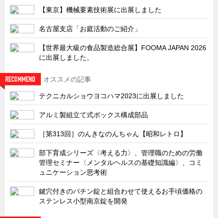
サーバーラック・エンクロジャー
【東京】機械要素技術展に出展しました
特装車・バス・トラック関連
名古屋支店「お庭活動のご紹介」
フリーザー・フードマシナリー関連
【世界最大級の食品製造総合展】FOOMA JAPAN 2026
自動販売機・自動改札機関連
に出展しました。
鉄道車両・駅舎関連
オススメの記事
連載
CATEGORY
テクニカルショウヨコハマ2023に出展しました
営業、丸ごとフカボリ
アルミ製組⽴て式ボックス構成部品
新製品開発最前線
Before After
［第313回］のんきなのんちゃん【昭和レトロ】
隠れた名品
部下育成シリーズ〈考える力〉、管理職のための労働
管理セミナー〈メンタルヘルスの基礎知識編〉、コミ
旬の野菜とタキゲン製品
ュニケーション思考術
PICK UP NEWS
鍵穴付きのパチン錠と組合わせて使えるお手頃価格の
ポンチ絵の基礎と描き方
ステンレス小型南京錠を開発
図面の見方・書き方