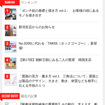
ランキング
キャビネット工業会規格「CA300」集中講義
「ポンチ絵の基礎と描き方 vol.1」 お客様の頭にある
ズバッとお悩み解決 テクニカル Q and A
モノを描き出す
瀧源点回帰
新潟支店からのお知らせ
光る技術！未来へのモノづくり
ちょっとユニークなお客様
No.0200に代わる「TAK55（タックゴーゴー）」新登
ビジサスニュース
場!
ECOLOGY NEWS SCRAMBLE
【第17回】朝鮮王朝にみる二人の賢君 韓国支店
わが街わが支店
支店所在地（歴史探訪）
ニッポン再発見
「図面の見方・書き方 vol.1 三角法について」図面と
は製品のデザイン、大きさ、動き、材質などを相手に
あれこれWATCH
伝える手段の１つ
こんなとき、どう言うの?
最近の記事
４コマ漫画 のんきなのんちゃん
【船舶水密性確保の重要性】その航行、支えます。船