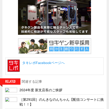
船舶・港湾設備
試作・特注品の事例集
SDGs配慮・脱炭素
省力化製品
配電盤・分電盤・キュービクル
医療・福祉・介護関連
ロボット・自動化装置関連
タキレポFacebookページへ
二次電池関連
EV・PHEV充電器関連
再生可能エネルギー
関連する記事
農業関連
2024年度 新支店長のご挨拶
半導体製造装置関連
［第291回］のんきなのんちゃん【配信コンサートに挑
共同溝・無電柱化関連
戦！！】