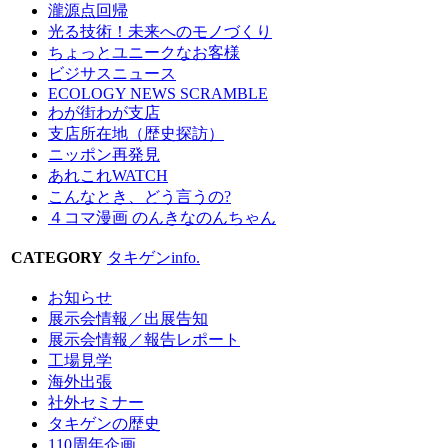
瀧源点回帰
光る技術！未来へのモノづくり
ちょっとユニークなお客様
ビジサスニュース
ECOLOGY NEWS SCRAMBLE
わが街わが支店
支店所在地（歴史探訪）
ニッポン再発見
あれこれWATCH
こんなとき、どう言うの?
４コマ漫画 のんきなのんちゃん
CATEGORY
タキゲンinfo.
お知らせ
展示会情報／出展告知
展示会情報／報告レポート
工場見学
海外出張
社外セミナー
タキゲンの歴史
110周年企画