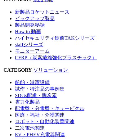
新製品ロケットニュース
ピックアップ製品
製品開発秘話
How to 動画
ハイセキュリティ錠前TAKシリーズ
staffシリーズ
モニターアーム
CFRP（炭素繊維強化プラスチック）
CATEGORY
ソリューション
船舶・港湾設備
試作・特注品の事例集
SDGs配慮・脱炭素
省力化製品
配電盤・分電盤・キュービクル
医療・福祉・介護関連
ロボット・自動化装置関連
二次電池関連
EV・PHEV充電器関連