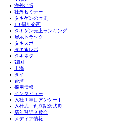
海外出張
社外セミナー
タキゲンの歴史
110周年企画
タキゲン売上ランキング
展示トラック
タキスポ
タキ旅レポ
タキネタ
韓国
上海
タイ
台湾
採用情報
インタビュー
入社１年目アンケート
入社式・創立記念式典
新年賀詞交歓会
メディア情報