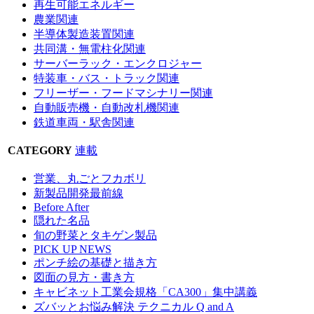
再生可能エネルギー
農業関連
半導体製造装置関連
共同溝・無電柱化関連
サーバーラック・エンクロジャー
特装車・バス・トラック関連
フリーザー・フードマシナリー関連
自動販売機・自動改札機関連
鉄道車両・駅舎関連
CATEGORY
連載
営業、丸ごとフカボリ
新製品開発最前線
Before After
隠れた名品
旬の野菜とタキゲン製品
PICK UP NEWS
ポンチ絵の基礎と描き方
図面の見方・書き方
キャビネット工業会規格「CA300」集中講義
ズバッとお悩み解決 テクニカル Q and A