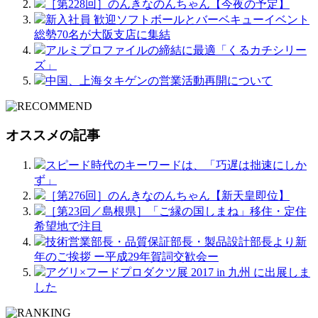
［第228回］のんきなのんちゃん【今夜の予定】
新入社員 歓迎ソフトボールとバーベキューイベント
総勢70名が大阪支店に集結
アルミプロファイルの締結に最適「くるカチシリー
ズ」
中国、上海タキゲンの営業活動再開について
オススメの記事
スピード時代のキーワードは、「巧遅は拙速にしか
ず」
［第276回］のんきなのんちゃん【新天皇即位】
［第23回／島根県］「ご縁の国しまね」移住・定住
希望地で注目
技術営業部長・品質保証部長・製品設計部長より新
年のご挨拶 ー平成29年賀詞交歓会ー
アグリ×フードプロダクツ展 2017 in 九州 に出展しま
した