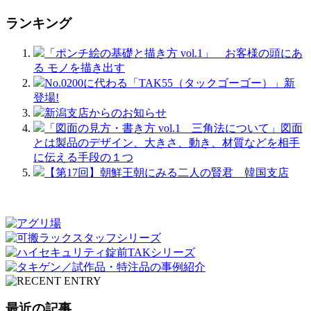
ランキング
「ポンチ絵の基礎と描き方 vol.1」 お客様の頭にあ
る モノを描き出す
No.0200に代わる「TAK55（タックゴーゴー）」新
登場!
新潟支店からのお知らせ
「図面の見方・書き方 vol.1 三角法について」図面
とは製品のデザイン、大きさ、動き、材質などを相手
に伝える手段の１つ
【第17回】朝鮮王朝にみる二人の賢君 韓国支店
最近の記事