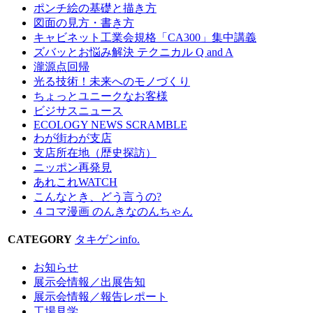
ポンチ絵の基礎と描き方
図面の見方・書き方
キャビネット工業会規格「CA300」集中講義
ズバッとお悩み解決 テクニカル Q and A
瀧源点回帰
光る技術！未来へのモノづくり
ちょっとユニークなお客様
ビジサスニュース
ECOLOGY NEWS SCRAMBLE
わが街わが支店
支店所在地（歴史探訪）
ニッポン再発見
あれこれWATCH
こんなとき、どう言うの?
４コマ漫画 のんきなのんちゃん
CATEGORY
タキゲンinfo.
お知らせ
展示会情報／出展告知
展示会情報／報告レポート
工場見学