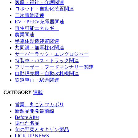
医療・福祉・介護関連
ロボット・自動化装置関連
二次電池関連
EV・PHEV充電器関連
再生可能エネルギー
農業関連
半導体製造装置関連
共同溝・無電柱化関連
サーバーラック・エンクロジャー
特装車・バス・トラック関連
フリーザー・フードマシナリー関連
自動販売機・自動改札機関連
鉄道車両・駅舎関連
CATEGORY
連載
営業、丸ごとフカボリ
新製品開発最前線
Before After
隠れた名品
旬の野菜とタキゲン製品
PICK UP NEWS