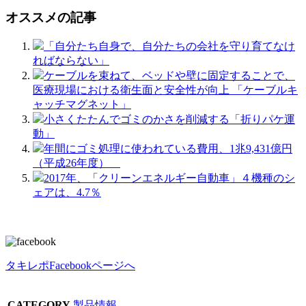
オススメの記事
「自分たち自身で、自分たちの会社を守り育てなけ
ればならない」
ケーブルを束ねて、ベッドや壁に固定することで、
医療現場における衛生面と安全性が向上 「ケーブルキ
ャッチマグネット」
小さくたたんでゴミのかさを削減する「折りパケ運
動」
年間にゴミ処理に使われている費用、1兆9,431億円
（平成26年度）
2017年、「クリーンエネルギー自動車」４機種のシ
ェアは、4.7％
タキレポFacebookページへ
CATEGORY
製品情報