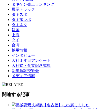
タキゲン売上ランキング
展示トラック
タキスポ
タキ旅レポ
タキネタ
韓国
上海
タイ
台湾
採用情報
インタビュー
入社１年目アンケート
入社式・創立記念式典
新年賀詞交歓会
メディア情報
関連する記事
機械要素技術展【名古屋】に出展しました