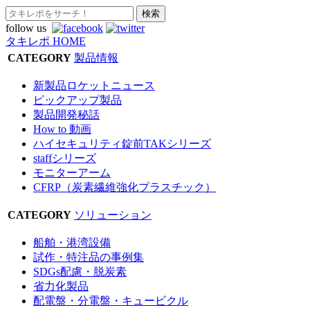
follow us
タキレポ HOME
CATEGORY
製品情報
新製品ロケットニュース
ピックアップ製品
製品開発秘話
How to 動画
ハイセキュリティ錠前TAKシリーズ
staffシリーズ
モニターアーム
CFRP（炭素繊維強化プラスチック）
CATEGORY
ソリューション
船舶・港湾設備
試作・特注品の事例集
SDGs配慮・脱炭素
省力化製品
配電盤・分電盤・キュービクル