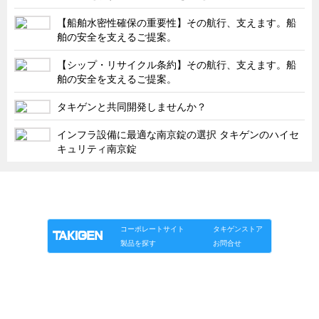
タキゲンinfo.
CATEGORY
【船舶水密性確保の重要性】その航行、支えます。船
お知らせ
舶の安全を支えるご提案。
展示会情報／出展告知
【シップ・リサイクル条約】その航行、支えます。船
展示会情報／報告レポート
舶の安全を支えるご提案。
工場見学
タキゲンと共同開発しませんか？
海外出張
インフラ設備に最適な南京錠の選択 タキゲンのハイセ
社外セミナー
キュリティ南京錠
タキゲンの歴史
「タキゲン」が発信するメディア「タキレポ」HOME
110周年企画
製品情報
ソリューション
連載
タキゲンinfo.
タキゲン売上ランキング
コーポレートサイト
タキゲンストア
展示トラック
製品を探す
お問合せ
タキスポ
タキ旅レポ
タキネタ