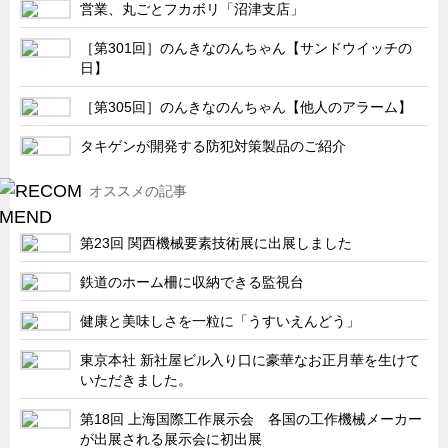
サーバーラック・エンクロジャー
営業、丸ごとフカボリ「沼津支店」
特装車・バス・トラック関連
［第301回］のんきなのんちゃん【サンドウイッチの
日】
フリーザー・フードマシナリー関連
［第305回］のんきなのんちゃん【他人のアラーム】
自動販売機・自動改札機関連
鉄道車両・駅舎関連
タキゲンが開発する防犯対策製品のご紹介
連載
CATEGORY
オススメの記事
営業、丸ごとフカボリ
新製品開発最前線
第23回 関西機械要素技術展に出展しました
Before After
鉄道のホーム柵に収納できる監視台
隠れた名品
健康と美味しさを一粒に「うすいえんどう」
旬の野菜とタキゲン製品
東京本社 新社屋ビル入り口に豪華なお正月華を生けて
PICK UP NEWS
いただきました。
ポンチ絵の基礎と描き方
第18回 上海国際工作展示会 各国の工作機械メーカー
が出展される展示会に初出展
図面の見方・書き方