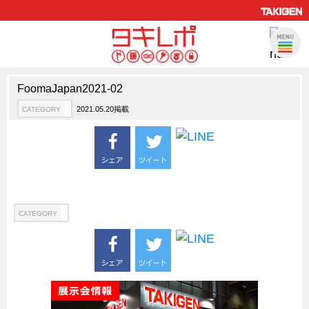
FoomaJapan2021-02
製品情報
CATEGORY
2021.05.20掲載
CATEGORY
新製品ロケットニュース
ピックアップ製品
製品開発秘話
How to 動画
ハイセキュリティ錠前TAKシリーズ
CATEGORY
staffシリーズ
モニターアーム
CFRP（炭素繊維強化プラスチック）
ソリューション
CATEGORY