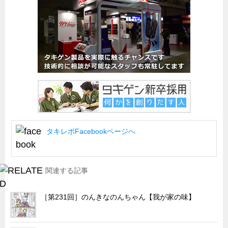
船舶・港湾設備
試作・特注品の事例集
SDGs配慮・脱炭素
省力化製品
配電盤・分電盤・キュービクル
医療・福祉・介護関連
ロボット・自動化装置関連
タキレポFacebookページへ
二次電池関連
EV・PHEV充電器関連
再生可能エネルギー
関連する記事
農業関連
［第231回］のんきなのんちゃん【我が家の味】
半導体製造装置関連
共同溝・無電柱化関連