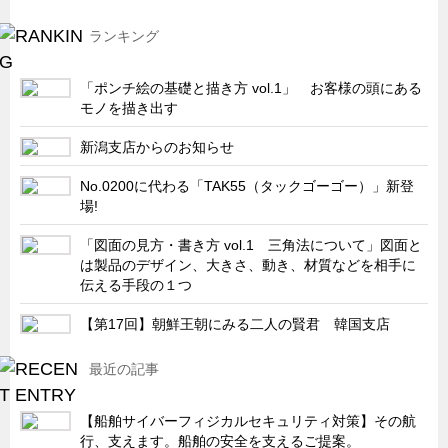
キャビネット工業会規格「CA300」集中講義
ランキング
ズバッとお悩み解決 テクニカル Q and A
「ポンチ絵の基礎と描き方 vol.1」 お客様の頭にある
瀧源点回帰
モノを描き出す
光る技術！未来へのモノづくり
新潟支店からのお知らせ
ちょっとユニークなお客様
No.0200に代わる「TAK55（タックゴーゴー）」新登
ビジサスニュース
場!
ECOLOGY NEWS SCRAMBLE
「図面の見方・書き方 vol.1 三角法について」図面と
わが街わが支店
は製品のデザイン、大きさ、動き、材質などを相手に
伝える手段の１つ
支店所在地（歴史探訪）
ニッポン再発見
【第17回】朝鮮王朝にみる二人の賢君 韓国支店
あれこれWATCH
最近の記事
こんなとき、どう言うの?
【船舶サイバーフィジカルセキュリティ対策】その航
４コマ漫画 のんきなのんちゃん
行、支えます。船舶の安全を支えるご提案。