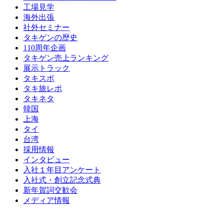
工場見学
海外出張
社外セミナー
タキゲンの歴史
110周年企画
タキゲン売上ランキング
展示トラック
タキスポ
タキ旅レポ
タキネタ
韓国
上海
タイ
台湾
採用情報
インタビュー
入社１年目アンケート
入社式・創立記念式典
新年賀詞交歓会
メディア情報