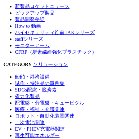
新製品ロケットニュース
ピックアップ製品
製品開発秘話
How to 動画
ハイセキュリティ錠前TAKシリーズ
staffシリーズ
モニターアーム
CFRP（炭素繊維強化プラスチック）
CATEGORY
ソリューション
船舶・港湾設備
試作・特注品の事例集
SDGs配慮・脱炭素
省力化製品
配電盤・分電盤・キュービクル
医療・福祉・介護関連
ロボット・自動化装置関連
二次電池関連
EV・PHEV充電器関連
再生可能エネルギー