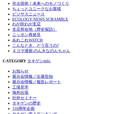
光る技術！未来へのモノづくり
ちょっとユニークなお客様
ビジサスニュース
ECOLOGY NEWS SCRAMBLE
わが街わが支店
支店所在地（歴史探訪）
ニッポン再発見
あれこれWATCH
こんなとき、どう言うの?
４コマ漫画 のんきなのんちゃん
CATEGORY
タキゲンinfo.
お知らせ
展示会情報／出展告知
展示会情報／報告レポート
工場見学
海外出張
社外セミナー
タキゲンの歴史
110周年企画
タキゲン売上ランキング