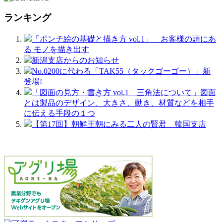
ランキング
「ポンチ絵の基礎と描き方 vol.1」 お客様の頭にあ
る モノを描き出す
新潟支店からのお知らせ
No.0200に代わる「TAK55（タックゴーゴー）」新
登場!
「図面の見方・書き方 vol.1 三角法について」図面
とは製品のデザイン、大きさ、動き、材質などを相手
に伝える手段の１つ
【第17回】朝鮮王朝にみる二人の賢君 韓国支店