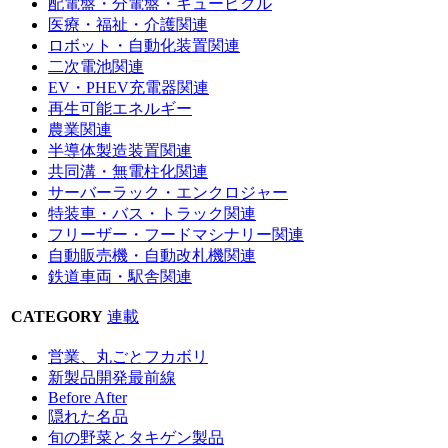
配電盤・分電盤・キュービクル
医療・福祉・介護関連
ロボット・自動化装置関連
二次電池関連
EV・PHEV充電器関連
再生可能エネルギー
農業関連
半導体製造装置関連
共同溝・無電柱化関連
サーバーラック・エンクロジャー
特装車・バス・トラック関連
フリーザー・フードマシナリー関連
自動販売機・自動改札機関連
鉄道車両・駅舎関連
CATEGORY
連載
営業、丸ごとフカボリ
新製品開発最前線
Before After
隠れた名品
旬の野菜とタキゲン製品