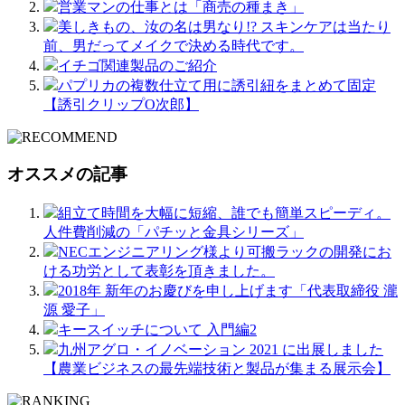
営業マンの仕事とは「商売の種まき」
美しきもの、汝の名は男なり!? スキンケアは当たり
前、男だってメイクで決める時代です。
イチゴ関連製品のご紹介
パプリカの複数仕立て用に誘引紐をまとめて固定
【誘引クリップO次郎】
オススメの記事
組立て時間を大幅に短縮、誰でも簡単スピーディ。
人件費削減の「パチッと金具シリーズ」
NECエンジニアリング様より可搬ラックの開発にお
ける功労として表彰を頂きました。
2018年 新年のお慶びを申し上げます「代表取締役 瀧
源 愛子」
キースイッチについて 入門編2
九州アグロ・イノベーション 2021 に出展しました
【農業ビジネスの最先端技術と製品が集まる展示会】