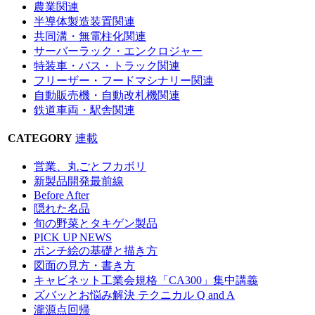
農業関連
半導体製造装置関連
共同溝・無電柱化関連
サーバーラック・エンクロジャー
特装車・バス・トラック関連
フリーザー・フードマシナリー関連
自動販売機・自動改札機関連
鉄道車両・駅舎関連
CATEGORY
連載
営業、丸ごとフカボリ
新製品開発最前線
Before After
隠れた名品
旬の野菜とタキゲン製品
PICK UP NEWS
ポンチ絵の基礎と描き方
図面の見方・書き方
キャビネット工業会規格「CA300」集中講義
ズバッとお悩み解決 テクニカル Q and A
瀧源点回帰