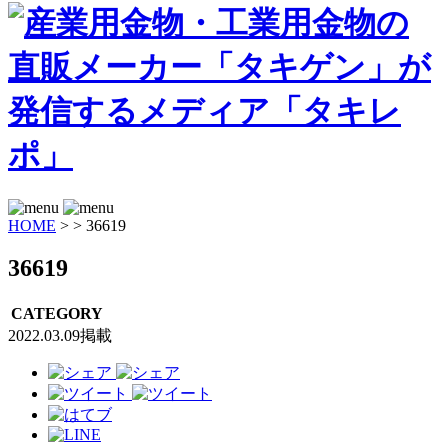
HOME
>
>
36619
36619
CATEGORY
2022.03.09掲載