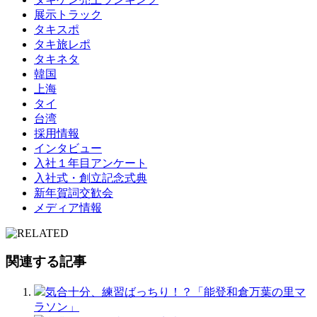
展示トラック
タキスポ
タキ旅レポ
タキネタ
韓国
上海
タイ
台湾
採用情報
インタビュー
入社１年目アンケート
入社式・創立記念式典
新年賀詞交歓会
メディア情報
関連する記事
気合十分、練習ばっちり！？「能登和倉万葉の里マ
ラソン」