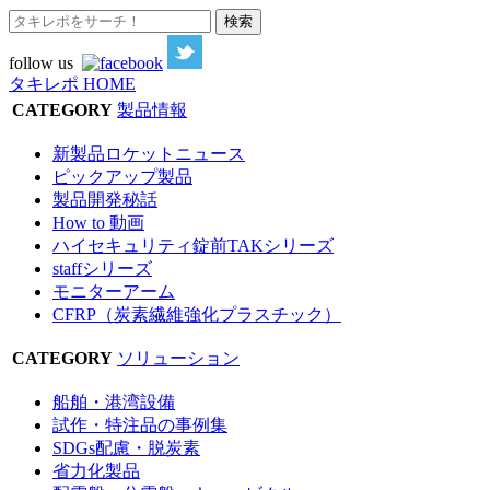
follow us
タキレポ HOME
CATEGORY
製品情報
新製品ロケットニュース
ピックアップ製品
製品開発秘話
How to 動画
ハイセキュリティ錠前TAKシリーズ
staffシリーズ
モニターアーム
CFRP（炭素繊維強化プラスチック）
CATEGORY
ソリューション
船舶・港湾設備
試作・特注品の事例集
SDGs配慮・脱炭素
省力化製品