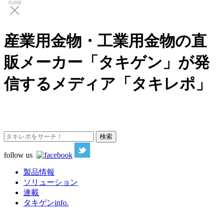
産業用金物・工業用金物の直
販メーカー「タキゲン」が発
信するメディア「タキレポ」
follow us
製品情報
ソリューション
連載
タキゲンinfo.