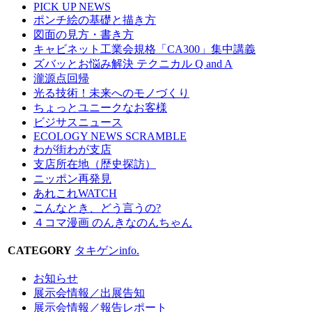
PICK UP NEWS
ポンチ絵の基礎と描き方
図面の見方・書き方
キャビネット工業会規格「CA300」集中講義
ズバッとお悩み解決 テクニカル Q and A
瀧源点回帰
光る技術！未来へのモノづくり
ちょっとユニークなお客様
ビジサスニュース
ECOLOGY NEWS SCRAMBLE
わが街わが支店
支店所在地（歴史探訪）
ニッポン再発見
あれこれWATCH
こんなとき、どう言うの?
４コマ漫画 のんきなのんちゃん
CATEGORY
タキゲンinfo.
お知らせ
展示会情報／出展告知
展示会情報／報告レポート