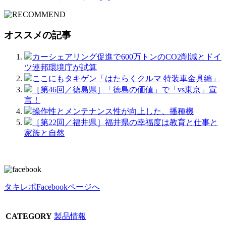
オススメの記事
カーシェアリング促進で600万トンのCO2削減とドイ
ツ連邦環境庁が試算
ここにもタキゲン「はたらくクルマ 特装車金具編」
［第46回／徳島県］「徳島の価値」で「vs東京」宣
言！
操作性とメンテナンス性が向上した、播種機
［第22回／福井県］福井県の幸福度は教育と仕事と
家族と自然
タキレポFacebookページへ
CATEGORY
製品情報