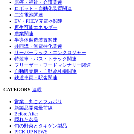
医療・福祉・介護関連
ロボット・自動化装置関連
二次電池関連
EV・PHEV充電器関連
再生可能エネルギー
農業関連
半導体製造装置関連
共同溝・無電柱化関連
サーバーラック・エンクロジャー
特装車・バス・トラック関連
フリーザー・フードマシナリー関連
自動販売機・自動改札機関連
鉄道車両・駅舎関連
CATEGORY
連載
営業、丸ごとフカボリ
新製品開発最前線
Before After
隠れた名品
旬の野菜とタキゲン製品
PICK UP NEWS