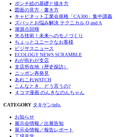
ポンチ絵の基礎と描き方
図面の見方・書き方
キャビネット工業会規格「CA300」集中講義
ズバッとお悩み解決 テクニカル Q and A
瀧源点回帰
光る技術！未来へのモノづくり
ちょっとユニークなお客様
ビジサスニュース
ECOLOGY NEWS SCRAMBLE
わが街わが支店
支店所在地（歴史探訪）
ニッポン再発見
あれこれWATCH
こんなとき、どう言うの?
４コマ漫画 のんきなのんちゃん
CATEGORY
タキゲンinfo.
お知らせ
展示会情報／出展告知
展示会情報／報告レポート
工場見学