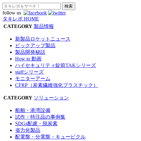
follow us
タキレポ HOME
CATEGORY
製品情報
新製品ロケットニュース
ピックアップ製品
製品開発秘話
How to 動画
ハイセキュリティ錠前TAKシリーズ
staffシリーズ
モニターアーム
CFRP（炭素繊維強化プラスチック）
CATEGORY
ソリューション
船舶・港湾設備
試作・特注品の事例集
SDGs配慮・脱炭素
省力化製品
配電盤・分電盤・キュービクル