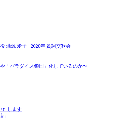
源 愛子 −2020年 賀詞交歓会−
や「パラダイス鎖国」化しているのか〜
いたします
店」