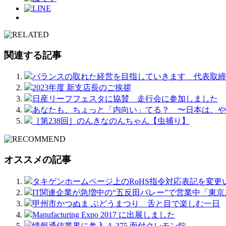
関連する記事
バランスの取れた経営を目指していきます 代表取締役 瀧
2023年度 新支店長のご挨拶
日産リーフフェスタに協賛 走行会に参加しました
あなたも、ちょっと「内向い」てる？ 〜日本は、や
［第238回］のんきなのんちゃん【虫捕り】
オススメの記事
タキゲンホームページ上のRoHS指令対応表記を変更
IT関連企業が急増中の“五反田バレー”で営業中「東京
甲州市かつぬま ぶどうまつり 舌と目で楽しむ一日
Manufacturing Expo 2017 に出展しました
情報通信業界に参入 A-375 面付クレモン錠