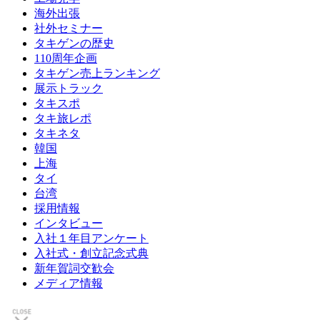
海外出張
社外セミナー
タキゲンの歴史
110周年企画
タキゲン売上ランキング
展示トラック
タキスポ
タキ旅レポ
タキネタ
韓国
上海
タイ
台湾
採用情報
インタビュー
入社１年目アンケート
入社式・創立記念式典
新年賀詞交歓会
メディア情報