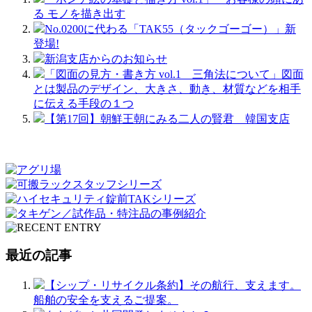
る モノを描き出す
No.0200に代わる「TAK55（タックゴーゴー）」新
登場!
新潟支店からのお知らせ
「図面の見方・書き方 vol.1 三角法について」図面
とは製品のデザイン、大きさ、動き、材質などを相手
に伝える手段の１つ
【第17回】朝鮮王朝にみる二人の賢君 韓国支店
最近の記事
【シップ・リサイクル条約】その航行、支えます。
船舶の安全を支えるご提案。