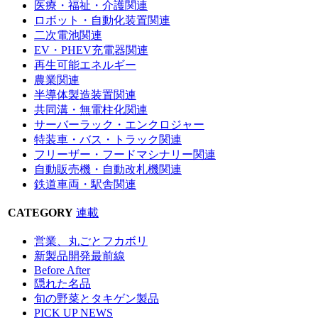
医療・福祉・介護関連
ロボット・自動化装置関連
二次電池関連
EV・PHEV充電器関連
再生可能エネルギー
農業関連
半導体製造装置関連
共同溝・無電柱化関連
サーバーラック・エンクロジャー
特装車・バス・トラック関連
フリーザー・フードマシナリー関連
自動販売機・自動改札機関連
鉄道車両・駅舎関連
CATEGORY
連載
営業、丸ごとフカボリ
新製品開発最前線
Before After
隠れた名品
旬の野菜とタキゲン製品
PICK UP NEWS