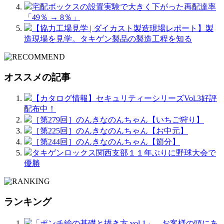
宅配ボックスの設置実験で大きく下がった再配達率
「49％ → 8％」
【協力工場見学 | ダイカスト製造現場レポート】製
造現場を見学。タキゲン製品の製造工程を知る
オススメの記事
【カタログ情報】セキュリティーシリーズVol.3好評
配布中！
［第279回］のんきなのんちゃん【いちご狩り】
［第225回］のんきなのんちゃん【お中元】
［第244回］のんきなのんちゃん【節分】
タキゲンロックス関西支部１１年ぶりに野球大会で
優勝
ランキング
「ポンチ絵の基礎と描き方 vol.1」 お客様の頭にあ