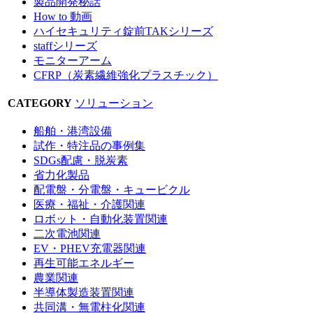
製品開発秘話
How to 動画
ハイセキュリティ錠前TAKシリーズ
staffシリーズ
モニターアーム
CFRP（炭素繊維強化プラスチック）
CATEGORY
ソリューション
船舶・港湾設備
試作・特注品の事例集
SDGs配慮・脱炭素
省力化製品
配電盤・分電盤・キュービクル
医療・福祉・介護関連
ロボット・自動化装置関連
二次電池関連
EV・PHEV充電器関連
再生可能エネルギー
農業関連
半導体製造装置関連
共同溝・無電柱化関連