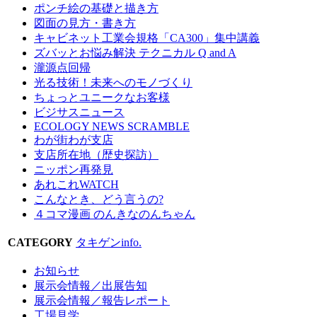
ポンチ絵の基礎と描き方
図面の見方・書き方
キャビネット工業会規格「CA300」集中講義
ズバッとお悩み解決 テクニカル Q and A
瀧源点回帰
光る技術！未来へのモノづくり
ちょっとユニークなお客様
ビジサスニュース
ECOLOGY NEWS SCRAMBLE
わが街わが支店
支店所在地（歴史探訪）
ニッポン再発見
あれこれWATCH
こんなとき、どう言うの?
４コマ漫画 のんきなのんちゃん
CATEGORY
タキゲンinfo.
お知らせ
展示会情報／出展告知
展示会情報／報告レポート
工場見学