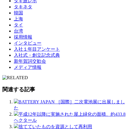
タキ旅レポ
タキネタ
韓国
上海
タイ
台湾
採用情報
インタビュー
入社１年目アンケート
入社式・創立記念式典
新年賀詞交歓会
メディア情報
関連する記事
BATTERY JAPAN ［国際］二次電池展に出展しまし
た
平成12年以降に実施された屋上緑化の面積、約433.8
ヘクタール
捨てていたものを資源として再利用