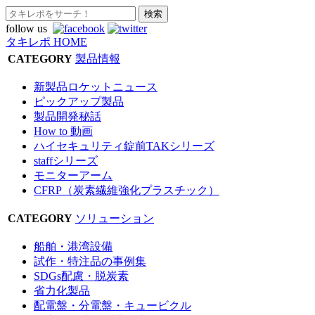
follow us
タキレポ HOME
CATEGORY
製品情報
新製品ロケットニュース
ピックアップ製品
製品開発秘話
How to 動画
ハイセキュリティ錠前TAKシリーズ
staffシリーズ
モニターアーム
CFRP（炭素繊維強化プラスチック）
CATEGORY
ソリューション
船舶・港湾設備
試作・特注品の事例集
SDGs配慮・脱炭素
省力化製品
配電盤・分電盤・キュービクル