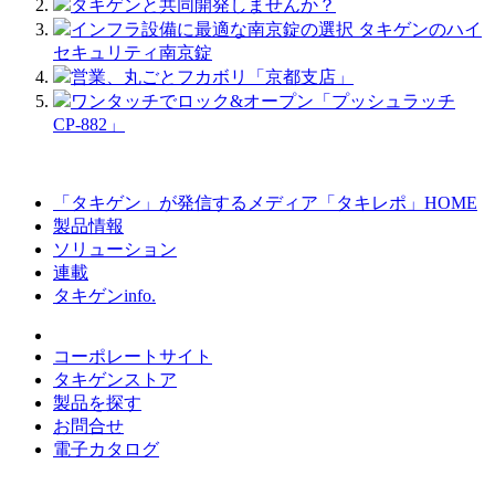
タキゲンと共同開発しませんか？
インフラ設備に最適な南京錠の選択 タキゲンのハイ
セキュリティ南京錠
営業、丸ごとフカボリ「京都支店」
ワンタッチでロック&オープン「プッシュラッチ
CP-882」
「タキゲン」が発信するメディア「タキレポ」HOME
製品情報
ソリューション
連載
タキゲンinfo.
コーポレートサイト
タキゲンストア
製品を探す
お問合せ
電子カタログ