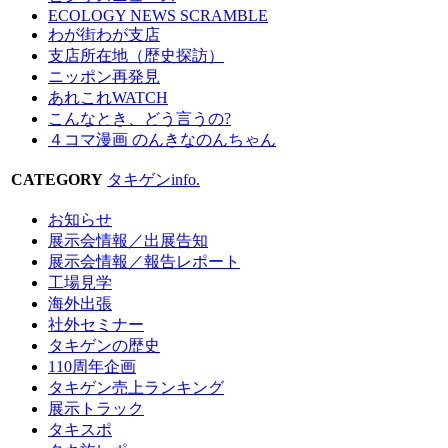
ECOLOGY NEWS SCRAMBLE
わが街わが支店
支店所在地（歴史探訪）
ニッポン再発見
あれこれWATCH
こんなとき、どう言うの?
４コマ漫画 のんきなのんちゃん
CATEGORY
タキゲンinfo.
お知らせ
展示会情報／出展告知
展示会情報／報告レポート
工場見学
海外出張
社外セミナー
タキゲンの歴史
110周年企画
タキゲン売上ランキング
展示トラック
タキスポ