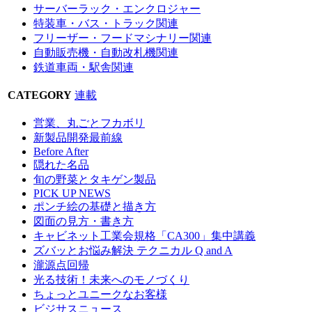
サーバーラック・エンクロジャー
特装車・バス・トラック関連
フリーザー・フードマシナリー関連
自動販売機・自動改札機関連
鉄道車両・駅舎関連
CATEGORY
連載
営業、丸ごとフカボリ
新製品開発最前線
Before After
隠れた名品
旬の野菜とタキゲン製品
PICK UP NEWS
ポンチ絵の基礎と描き方
図面の見方・書き方
キャビネット工業会規格「CA300」集中講義
ズバッとお悩み解決 テクニカル Q and A
瀧源点回帰
光る技術！未来へのモノづくり
ちょっとユニークなお客様
ビジサスニュース