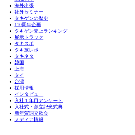
海外出張
社外セミナー
タキゲンの歴史
110周年企画
タキゲン売上ランキング
展示トラック
タキスポ
タキ旅レポ
タキネタ
韓国
上海
タイ
台湾
採用情報
インタビュー
入社１年目アンケート
入社式・創立記念式典
新年賀詞交歓会
メディア情報