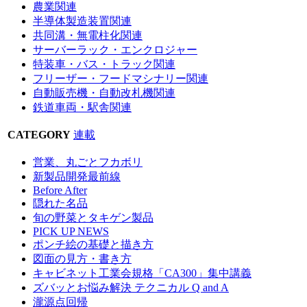
農業関連
半導体製造装置関連
共同溝・無電柱化関連
サーバーラック・エンクロジャー
特装車・バス・トラック関連
フリーザー・フードマシナリー関連
自動販売機・自動改札機関連
鉄道車両・駅舎関連
CATEGORY
連載
営業、丸ごとフカボリ
新製品開発最前線
Before After
隠れた名品
旬の野菜とタキゲン製品
PICK UP NEWS
ポンチ絵の基礎と描き方
図面の見方・書き方
キャビネット工業会規格「CA300」集中講義
ズバッとお悩み解決 テクニカル Q and A
瀧源点回帰