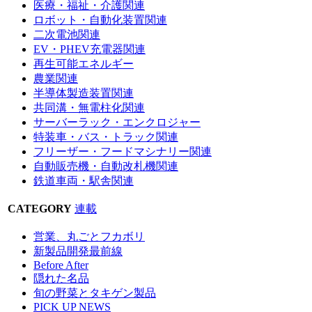
医療・福祉・介護関連
ロボット・自動化装置関連
二次電池関連
EV・PHEV充電器関連
再生可能エネルギー
農業関連
半導体製造装置関連
共同溝・無電柱化関連
サーバーラック・エンクロジャー
特装車・バス・トラック関連
フリーザー・フードマシナリー関連
自動販売機・自動改札機関連
鉄道車両・駅舎関連
CATEGORY
連載
営業、丸ごとフカボリ
新製品開発最前線
Before After
隠れた名品
旬の野菜とタキゲン製品
PICK UP NEWS