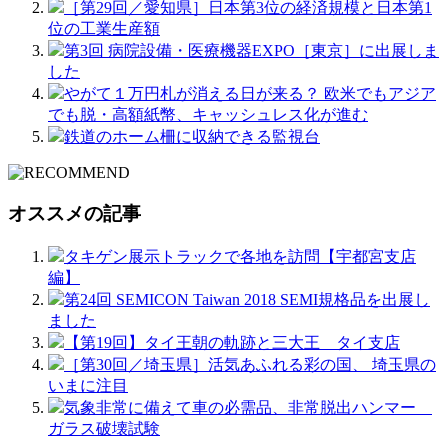
［第29回／愛知県］日本第3位の経済規模と日本第1
位の工業生産額
第3回 病院設備・医療機器EXPO［東京］に出展しま
した
やがて１万円札が消える日が来る？ 欧米でもアジア
でも脱・高額紙幣、キャッシュレス化が進む
鉄道のホーム柵に収納できる監視台
オススメの記事
タキゲン展示トラックで各地を訪問【宇都宮支店
編】
第24回 SEMICON Taiwan 2018 SEMI規格品を出展し
ました
【第19回】タイ王朝の軌跡と三大王 タイ支店
［第30回／埼玉県］活気あふれる彩の国、 埼玉県の
いまに注目
気象非常に備えて車の必需品、非常脱出ハンマー
ガラス破壊試験