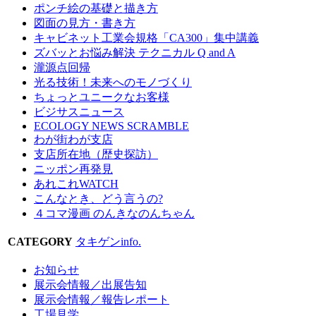
ポンチ絵の基礎と描き方
図面の見方・書き方
キャビネット工業会規格「CA300」集中講義
ズバッとお悩み解決 テクニカル Q and A
瀧源点回帰
光る技術！未来へのモノづくり
ちょっとユニークなお客様
ビジサスニュース
ECOLOGY NEWS SCRAMBLE
わが街わが支店
支店所在地（歴史探訪）
ニッポン再発見
あれこれWATCH
こんなとき、どう言うの?
４コマ漫画 のんきなのんちゃん
CATEGORY
タキゲンinfo.
お知らせ
展示会情報／出展告知
展示会情報／報告レポート
工場見学