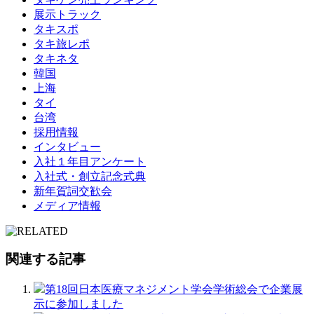
展示トラック
タキスポ
タキ旅レポ
タキネタ
韓国
上海
タイ
台湾
採用情報
インタビュー
入社１年目アンケート
入社式・創立記念式典
新年賀詞交歓会
メディア情報
関連する記事
第18回日本医療マネジメント学会学術総会で企業展
示に参加しました