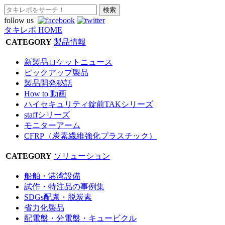
follow us
タキレポ HOME
CATEGORY
製品情報
新製品ロケットニュース
ピックアップ製品
製品開発秘話
How to 動画
ハイセキュリティ錠前TAKシリーズ
staffシリーズ
モニターアーム
CFRP（炭素繊維強化プラスチック）
CATEGORY
ソリューション
船舶・港湾設備
試作・特注品の事例集
SDGs配慮・脱炭素
省力化製品
配電盤・分電盤・キュービクル