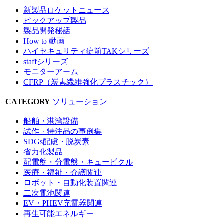
新製品ロケットニュース
ピックアップ製品
製品開発秘話
How to 動画
ハイセキュリティ錠前TAKシリーズ
staffシリーズ
モニターアーム
CFRP（炭素繊維強化プラスチック）
CATEGORY
ソリューション
船舶・港湾設備
試作・特注品の事例集
SDGs配慮・脱炭素
省力化製品
配電盤・分電盤・キュービクル
医療・福祉・介護関連
ロボット・自動化装置関連
二次電池関連
EV・PHEV充電器関連
再生可能エネルギー