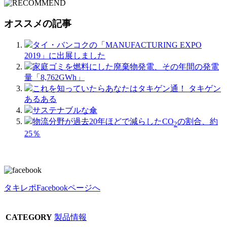
オススメの記事
タイ・バンコクの「MANUFACTURING EXPO
2019」に出展しました
家庭ゴミを燃料にした廃棄物発電、その年間の発電
量「8,762GWh」
これを知っていたらあなたはタキゲン通！ タキゲン
あるある
サステナブルな傘
物流分野が過去20年ほどで減らしたCO
の割合、約
2
25％
タキレポFacebookページへ
CATEGORY
製品情報