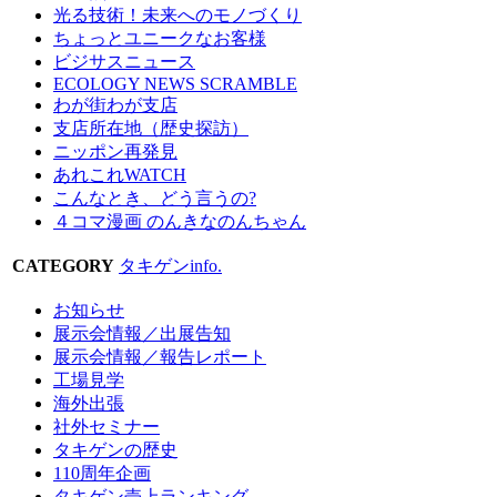
光る技術！未来へのモノづくり
ちょっとユニークなお客様
ビジサスニュース
ECOLOGY NEWS SCRAMBLE
わが街わが支店
支店所在地（歴史探訪）
ニッポン再発見
あれこれWATCH
こんなとき、どう言うの?
４コマ漫画 のんきなのんちゃん
CATEGORY
タキゲンinfo.
お知らせ
展示会情報／出展告知
展示会情報／報告レポート
工場見学
海外出張
社外セミナー
タキゲンの歴史
110周年企画
タキゲン売上ランキング