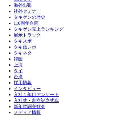
海外出張
社外セミナー
タキゲンの歴史
110周年企画
タキゲン売上ランキング
展示トラック
タキスポ
タキ旅レポ
タキネタ
韓国
上海
タイ
台湾
採用情報
インタビュー
入社１年目アンケート
入社式・創立記念式典
新年賀詞交歓会
メディア情報