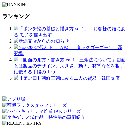
ランキング
「ポンチ絵の基礎と描き方 vol.1」 お客様の頭にあ
る モノを描き出す
新潟支店からのお知らせ
No.0200に代わる「TAK55（タックゴーゴー）」新
登場!
「図面の見方・書き方 vol.1 三角法について」図面
とは製品のデザイン、大きさ、動き、材質などを相手
に伝える手段の１つ
【第17回】朝鮮王朝にみる二人の賢君 韓国支店