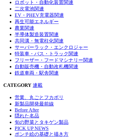
ロボット・自動化装置関連
二次電池関連
EV・PHEV充電器関連
再生可能エネルギー
農業関連
半導体製造装置関連
共同溝・無電柱化関連
サーバーラック・エンクロジャー
特装車・バス・トラック関連
フリーザー・フードマシナリー関連
自動販売機・自動改札機関連
鉄道車両・駅舎関連
CATEGORY
連載
営業、丸ごとフカボリ
新製品開発最前線
Before After
隠れた名品
旬の野菜とタキゲン製品
PICK UP NEWS
ポンチ絵の基礎と描き方