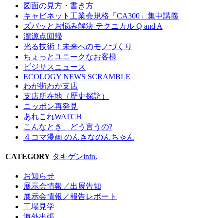
図面の見方・書き方
キャビネット工業会規格「CA300」集中講義
ズバッとお悩み解決 テクニカル Q and A
瀧源点回帰
光る技術！未来へのモノづくり
ちょっとユニークなお客様
ビジサスニュース
ECOLOGY NEWS SCRAMBLE
わが街わが支店
支店所在地（歴史探訪）
ニッポン再発見
あれこれWATCH
こんなとき、どう言うの?
４コマ漫画 のんきなのんちゃん
CATEGORY
タキゲンinfo.
お知らせ
展示会情報／出展告知
展示会情報／報告レポート
工場見学
海外出張