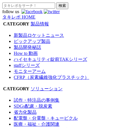
follow us
タキレポ HOME
CATEGORY
製品情報
新製品ロケットニュース
ピックアップ製品
製品開発秘話
How to 動画
ハイセキュリティ錠前TAKシリーズ
staffシリーズ
モニターアーム
CFRP（炭素繊維強化プラスチック）
CATEGORY
ソリューション
試作・特注品の事例集
SDGs配慮・脱炭素
省力化製品
配電盤・分電盤・キュービクル
医療・福祉・介護関連