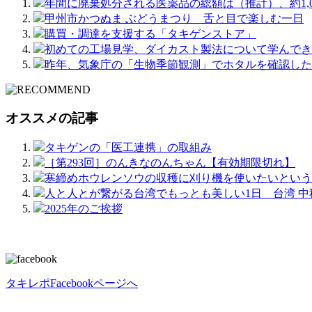
年間に廃棄処分される医薬品の総額は（推計）、約1,0
甲州市かつぬま ぶどうまつり 舌と目で楽しむ一日
購買・調達を支援する「タキゲンストア」
初めての工場見学、ダイカスト製法について学んでき
昨年、気象庁の「生物季節観測」でホタルを確認した
オススメの記事
タキゲンの「医工連携」の取組み
［第293回］のんきなのんちゃん【有効期限切れ】
寒締めホウレンソウの収穫に刈り機を使いたいという
人と人とが繋がる台湾でもっとも美しい1日 台湾 
2025年のご挨拶
タキレポFacebookページへ