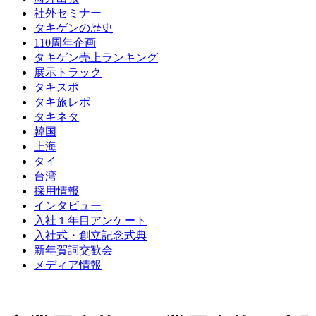
社外セミナー
タキゲンの歴史
110周年企画
タキゲン売上ランキング
展示トラック
タキスポ
タキ旅レポ
タキネタ
韓国
上海
タイ
台湾
採用情報
インタビュー
入社１年目アンケート
入社式・創立記念式典
新年賀詞交歓会
メディア情報