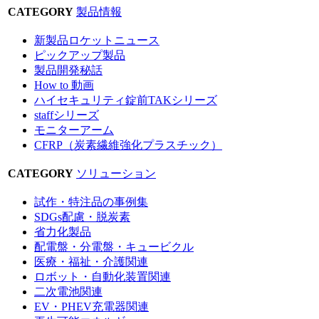
CATEGORY
製品情報
新製品ロケットニュース
ピックアップ製品
製品開発秘話
How to 動画
ハイセキュリティ錠前TAKシリーズ
staffシリーズ
モニターアーム
CFRP（炭素繊維強化プラスチック）
CATEGORY
ソリューション
試作・特注品の事例集
SDGs配慮・脱炭素
省力化製品
配電盤・分電盤・キュービクル
医療・福祉・介護関連
ロボット・自動化装置関連
二次電池関連
EV・PHEV充電器関連