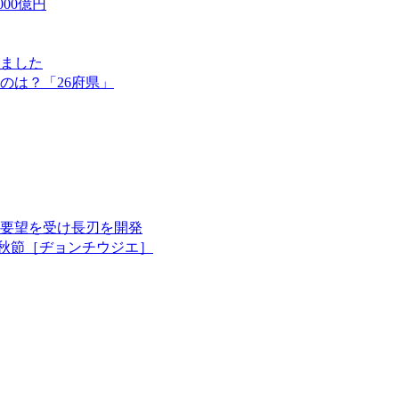
00億円
ました
のは？「26府県」
要望を受け長刃を開発
中秋節［ヂョンチウジエ］